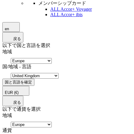
メンバーシップカード
ALL Accor+ Voyager
ALL Accor+ ibis
en
戻る
以下で国と言語を選択
地域
国/地域 - 言語
国と言語を確定
EUR
(€)
戻る
以下で通貨を選択
地域
通貨