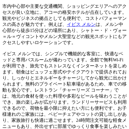
市内中心部や主要な交通機関、ショッピングエリアへのアク
セスが良い立地に、アコーの格安ホテルが点在しています。
観光やビジネスの拠点としても便利で、コストパフォーマン
スの高さが魅力です。例えば、
イビス メルン
は、メルン中
心部から徒歩15分ほどの場所にあり、シャトー・ド・ヴォー
＝ル＝ヴィコントやメルン大聖堂などの観光スポットにもア
クセスしやすいロケーションです。
イビス メルンでは、シンプルで機能的な客室に、快適なベ
ッドと専用バスルームが備わっています。全館で無料Wi-Fi
が利用でき、旅先でもストレスなくインターネットを楽しめ
ます。朝食はビュッフェ形式やテイクアウトで提供されてお
り、しっかりとエネルギーをチャージしてから観光に出かけ
られます。無料のプライベート駐車場があるため、車での移
動も安心です。レストラン「チャーリーズ コーナー」で
は、地元の食材を使った料理や多彩なビールを味わうことが
でき、旅の楽しみが広がります。ランドリーサービスも利用
できるので、荷物を最小限に抑えたい方にも便利です。お子
様連れのご家族には、ベビーチェアやコットの貸し出しがあ
り、家族旅行も快適に過ごせます。24時間注文可能な軽食メ
ニューもあり、外出せずに部屋でゆっくり食事を楽しみたい