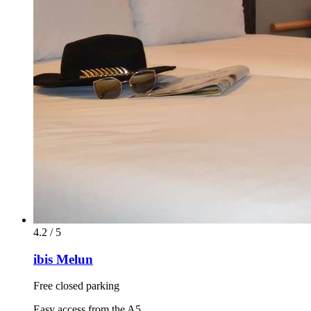
4.2 / 5
ibis Melun
Free closed parking
Easy access from the A5