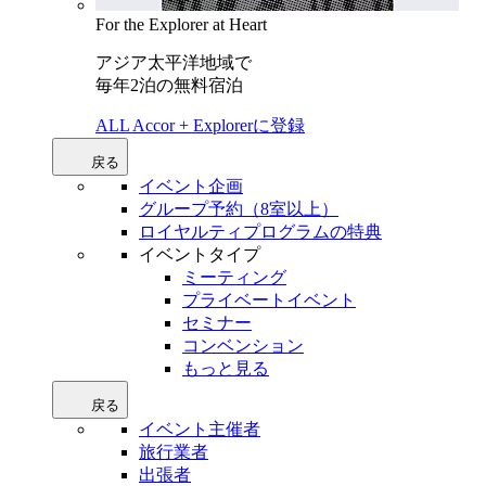
For the Explorer at Heart
アジア太平洋地域で
毎年2泊の無料宿泊
ALL Accor + Explorerに登録
戻る
イベント企画
グループ予約（8室以上）
ロイヤルティプログラムの特典
イベントタイプ
ミーティング
プライベートイベント
セミナー
コンベンション
もっと見る
戻る
イベント主催者
旅行業者
出張者