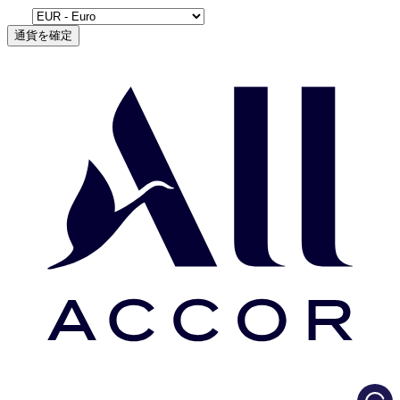
通貨を確定
Load