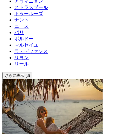
アヴィニョン
ストラスブール
トゥールーズ
ナント
ニース
パリ
ボルドー
マルセイユ
ラ・デファンス
リヨン
リール
さらに表示 (3)