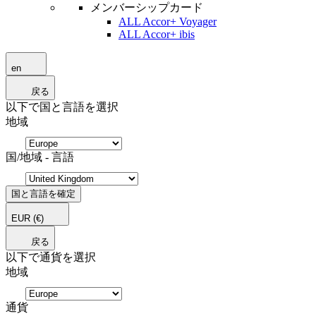
メンバーシップカード
ALL Accor+ Voyager
ALL Accor+ ibis
en
戻る
以下で国と言語を選択
地域
国/地域 - 言語
国と言語を確定
EUR
(€)
戻る
以下で通貨を選択
地域
通貨