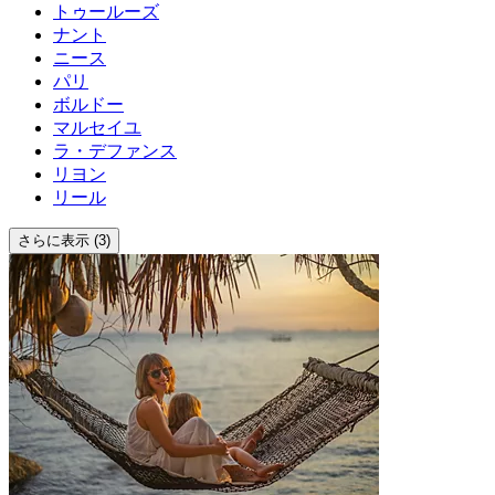
トゥールーズ
ナント
ニース
パリ
ボルドー
マルセイユ
ラ・デファンス
リヨン
リール
さらに表示 (3)