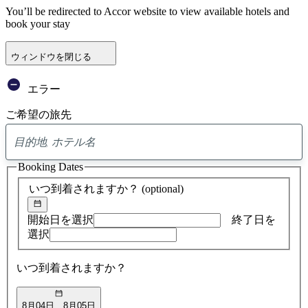
You’ll be redirected to Accor website to view available hotels and
book your stay
ウィンドウを閉じる
エラー
ご希望の旅先
0
ア
Booking Dates
ド
バ
いつ到着されますか？
(optional)
イ
ス
の
開始日を選択
終了日を
検
選択
索
結
いつ到着されますか？
果
8月04日
8月05日