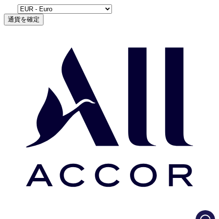
通貨を確定
Load