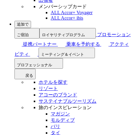
出張者
メンバーシップカード
ALL Accor+ Voyager
ALL Accor+ ibis
追加で
プロモーション
ご宿泊
ロイヤリティプログラム
提携パートナー
乗車を予約する
アクティ
ビティ
ミーティング＆イベント
プロフェッショナル
戻る
ホテルを探す
リゾート
アコーのブランド
サステイナブルツーリズム
旅のインスピレーション
マガジン
モルディブ
バリ
タイ