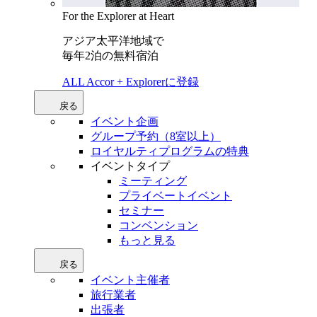
For the Explorer at Heart
アジア太平洋地域で
毎年2泊の無料宿泊
ALL Accor + Explorerに登録
戻る
イベント企画
グループ予約（8室以上）
ロイヤルティプログラムの特典
イベントタイプ
ミーティング
プライベートイベント
セミナー
コンベンション
もっと見る
戻る
イベント主催者
旅行業者
出張者