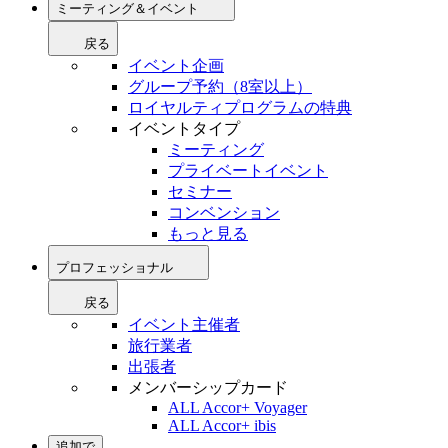
ミーティング＆イベント
戻る
イベント企画
グループ予約（8室以上）
ロイヤルティプログラムの特典
イベントタイプ
ミーティング
プライベートイベント
セミナー
コンベンション
もっと見る
プロフェッショナル
戻る
イベント主催者
旅行業者
出張者
メンバーシップカード
ALL Accor+ Voyager
ALL Accor+ ibis
追加で