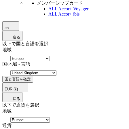
メンバーシップカード
ALL Accor+ Voyager
ALL Accor+ ibis
en
戻る
以下で国と言語を選択
地域
国/地域 - 言語
国と言語を確定
EUR
(€)
戻る
以下で通貨を選択
地域
通貨