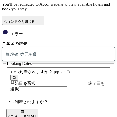
You’ll be redirected to Accor website to view available hotels and
book your stay
ウィンドウを閉じる
エラー
ご希望の旅先
0
ア
Booking Dates
ド
バ
いつ到着されますか？
(optional)
イ
ス
の
開始日を選択
終了日を
検
選択
索
結
いつ到着されますか？
果
8月04日
8月05日