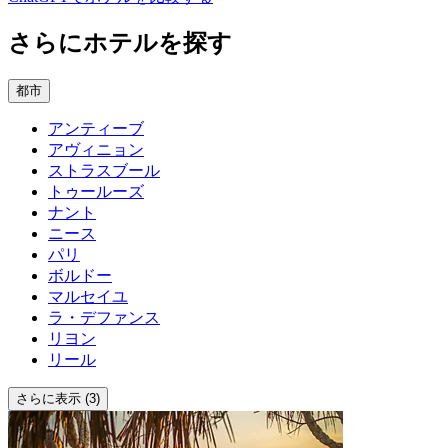
さらにホテルを探す
都市
アンティーブ
アヴィニョン
ストラスブール
トゥールーズ
ナント
ニース
パリ
ボルドー
マルセイユ
ラ・デファンス
リヨン
リール
さらに表示 (3)