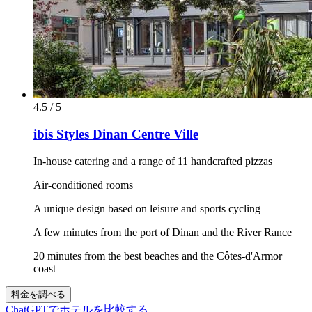
4.5 / 5
ibis Styles Dinan Centre Ville
In-house catering and a range of 11 handcrafted pizzas
Air-conditioned rooms
A unique design based on leisure and sports cycling
A few minutes from the port of Dinan and the River Rance
20 minutes from the best beaches and the Côtes-d'Armor
coast
料金を調べる
ChatGPTでホテルを比較する