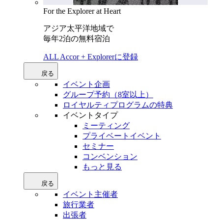
For the Explorer at Heart
アジア太平洋地域で
毎年2泊の無料宿泊
ALL Accor + Explorerに登録
戻る
イベント企画
グループ予約（8室以上）
ロイヤルティプログラムの特典
イベントタイプ
ミーティング
プライベートイベント
セミナー
コンベンション
もっと見る
戻る
イベント主催者
旅行業者
出張者