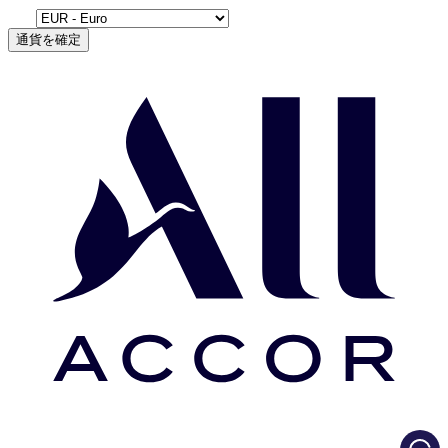
通貨を確定
Load