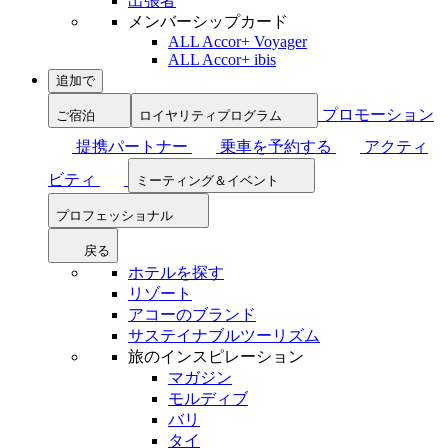
出張者
メンバーシップカード
ALL Accor+ Voyager
ALL Accor+ ibis
追加で
プロモーション
ご宿泊
ロイヤリティプログラム
提携パートナー
乗車を予約する
アクティ
ビティ
ミーティング＆イベント
プロフェッショナル
戻る
ホテルを探す
リゾート
アコーのブランド
サステイナブルツーリズム
旅のインスピレーション
マガジン
モルディブ
バリ
タイ