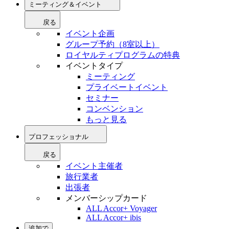
ミーティング＆イベント
戻る
イベント企画
グループ予約（8室以上）
ロイヤルティプログラムの特典
イベントタイプ
ミーティング
プライベートイベント
セミナー
コンベンション
もっと見る
プロフェッショナル
戻る
イベント主催者
旅行業者
出張者
メンバーシップカード
ALL Accor+ Voyager
ALL Accor+ ibis
追加で