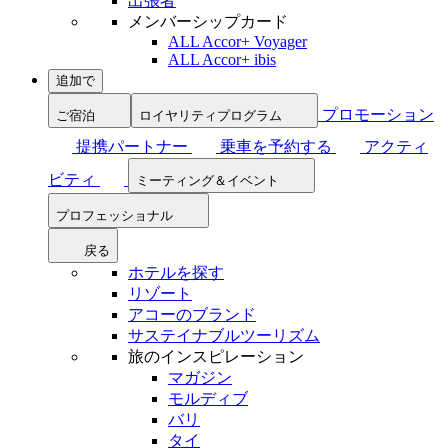
出張者
メンバーシップカード
ALL Accor+ Voyager
ALL Accor+ ibis
追加で
プロモーション
ご宿泊
ロイヤリティプログラム
提携パートナー
乗車を予約する
アクティ
ビティ
ミーティング＆イベント
プロフェッショナル
戻る
ホテルを探す
リゾート
アコーのブランド
サステイナブルツーリズム
旅のインスピレーション
マガジン
モルディブ
バリ
タイ