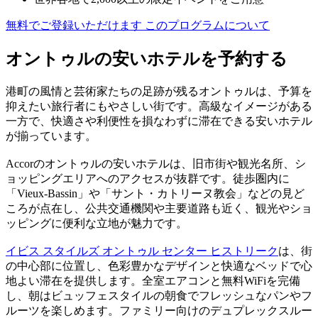
無料でご登録いただけます
このプログラムについて
オントゥルの安いホテルを予約する
港町の風情と芸術家たちの足跡が残るオントゥルは、予算を
抑えたい旅行者にもやさしい街です。高級なイメージがある
一方で、快適さや利便性を損なわずに滞在できる安いホテル
が揃っています。
Accorのオントゥルの安いホテルは、旧市街や観光名所、シ
ョッピングエリアへのアクセスが抜群です。徒歩圏内に
「Vieux-Bassin」や「サント・カトリーヌ教会」などの見ど
ころが点在し、公共交通機関や主要道路も近く、観光やショ
ッピングに便利な立地が魅力です。
イビス スタイルズ オントゥル センター ヒストリーク
は、街
の中心部に位置し、色彩豊かなデザインと快適なベッドで心
地よい滞在を提供します。全室エアコンと無料WiFiを完備
し、朝はビュッフェスタイルの朝食でフレッシュなパンやフ
ルーツを楽しめます。ファミリー向けのデュプレックスルー