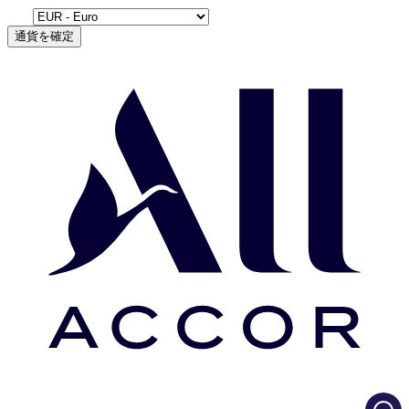
通貨を確定
Load