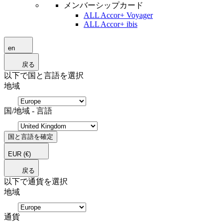
メンバーシップカード
ALL Accor+ Voyager
ALL Accor+ ibis
en
戻る
以下で国と言語を選択
地域
国/地域 - 言語
国と言語を確定
EUR
(€)
戻る
以下で通貨を選択
地域
通貨