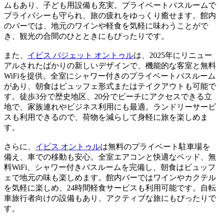
ムもあり、子ども用設備も充実。プライベートバスルームで
プライバシーも守られ、旅の疲れをゆっくり癒せます。館内
のバーでは、地元のワインや軽食を気軽に味わうことがで
き、観光の合間のひとときにもぴったりです。
また、
イビス バジェット オントゥル
は、2025年にリニュー
アルされたばかりの新しいデザインで、機能的な客室と無料
WiFiを提供。全室にシャワー付きのプライベートバスルーム
があり、朝食はビュッフェ形式またはテイクアウトも可能で
す。徒歩3分で歴史地区、20分でビーチにアクセスできる立
地で、家族連れやビジネス利用にも最適。ランドリーサービ
スも利用できるので、荷物を減らして身軽に旅を楽しめま
す。
さらに、
イビス オントゥル
は無料のプライベート駐車場を
備え、車での移動も安心。全室エアコンと快適なベッド、無
料WiFi、シャワー付きバスルームを完備し、朝食はビュッフ
ェで地元の味も楽しめます。館内バーではワインやカクテル
を気軽に楽しめ、24時間軽食サービスも利用可能です。自転
車旅行者向けの設備もあり、アクティブな旅にもぴったりで
す。