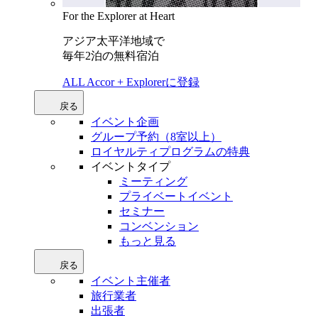
For the Explorer at Heart
アジア太平洋地域で
毎年2泊の無料宿泊
ALL Accor + Explorerに登録
戻る
イベント企画
グループ予約（8室以上）
ロイヤルティプログラムの特典
イベントタイプ
ミーティング
プライベートイベント
セミナー
コンベンション
もっと見る
戻る
イベント主催者
旅行業者
出張者