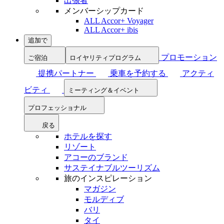
出張者
メンバーシップカード
ALL Accor+ Voyager
ALL Accor+ ibis
追加で
プロモーション
ご宿泊
ロイヤリティプログラム
提携パートナー
乗車を予約する
アクティ
ビティ
ミーティング＆イベント
プロフェッショナル
戻る
ホテルを探す
リゾート
アコーのブランド
サステイナブルツーリズム
旅のインスピレーション
マガジン
モルディブ
バリ
タイ