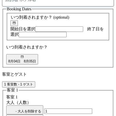
0
ア
Booking Dates
ド
バ
いつ到着されますか？
(optional)
イ
ス
の
開始日を選択
終了日を
検
選択
索
結
いつ到着されますか？
果
8月04日
8月05日
客室とゲスト
1 客室数 - 1 ゲスト
客室 1
客室 1
大人（人数）
- 大人を削除する