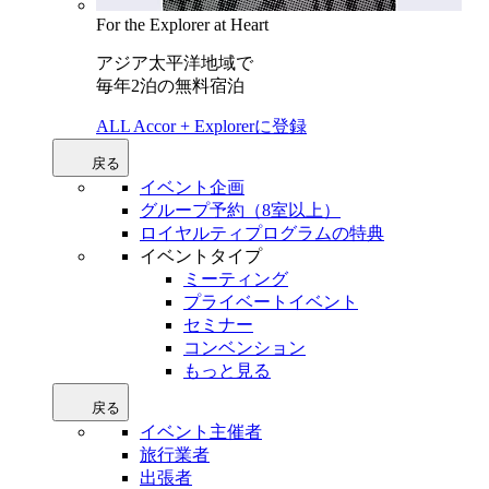
For the Explorer at Heart
アジア太平洋地域で
毎年2泊の無料宿泊
ALL Accor + Explorerに登録
戻る
イベント企画
グループ予約（8室以上）
ロイヤルティプログラムの特典
イベントタイプ
ミーティング
プライベートイベント
セミナー
コンベンション
もっと見る
戻る
イベント主催者
旅行業者
出張者