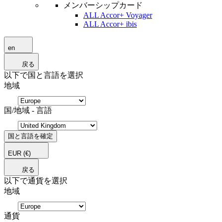
メンバーシップカード
ALL Accor+ Voyager
ALL Accor+ ibis
en
戻る
以下で国と言語を選択
地域
国/地域 - 言語
国と言語を確定
EUR
(€)
戻る
以下で通貨を選択
地域
通貨