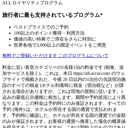
ALL ロイヤリティプログラム
旅行者に最も支持されているプログラム*
ベストプライスでのご予約
100以上のポイント獲得・利用方法
価値の高い特典でご滞在をさらに特別に
世界各地で2,000以上の限定イベントをご用意
無料でご登録いただけます
このプログラムについて
料金に近い客室カテゴリーの1名様1泊の料金です (朝食、追
加サービスを除く)。これは、本日 https://all.accor.com/ のウェ
ブサイトで掲載された、今後 20 日以内の1泊分の当該宿泊施
設のすべての税金 (ホテル到着時に税金（宿泊税など）が課
される場合がありますが、これは現地の規制に従います。)
込みの最低公示価格に相当します。期間や予約状況により異
なります。この料金は予約時にのみ保証されます。すべての
予約 (海外) は、ホテルが所在する国の通貨で支払われま
す。予約時に確認した、ホテルが所在する国の通貨での金額
のみが保証されます。お客様の通貨へ換算した場合の概算値
を提示することはできますが、これは契約上のものではあり