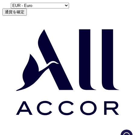
通貨を確定
Load