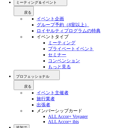
ミーティング＆イベント
戻る
イベント企画
グループ予約（8室以上）
ロイヤルティプログラムの特典
イベントタイプ
ミーティング
プライベートイベント
セミナー
コンベンション
もっと見る
プロフェッショナル
戻る
イベント主催者
旅行業者
出張者
メンバーシップカード
ALL Accor+ Voyager
ALL Accor+ ibis
追加で