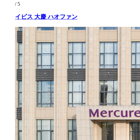
/ 5
イビス 大慶 ハオファン