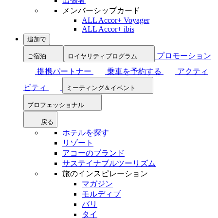
出張者
メンバーシップカード
ALL Accor+ Voyager
ALL Accor+ ibis
追加で
プロモーション
ご宿泊
ロイヤリティプログラム
提携パートナー
乗車を予約する
アクティ
ビティ
ミーティング＆イベント
プロフェッショナル
戻る
ホテルを探す
リゾート
アコーのブランド
サステイナブルツーリズム
旅のインスピレーション
マガジン
モルディブ
バリ
タイ