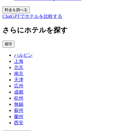
料金を調べる
ChatGPTでホテルを比較する
さらにホテルを探す
都市
ハルビン
上海
北京
南京
天津
広州
成都
杭州
無錫
蘇州
蘭州
西安