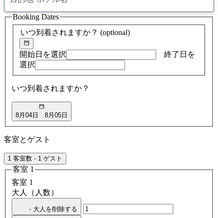
0
ア
Booking Dates
ド
バ
いつ到着されますか？
(optional)
イ
ス
の
開始日を選択
終了日を
検
選択
索
結
いつ到着されますか？
果
8月04日
8月05日
客室とゲスト
1 客室数 - 1 ゲスト
客室 1
客室 1
大人（人数）
- 大人を削除する