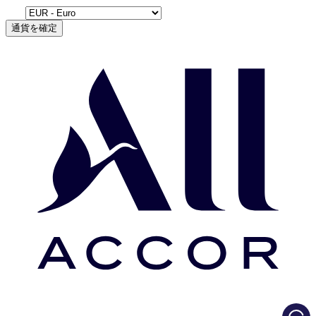
通貨を確定
Load