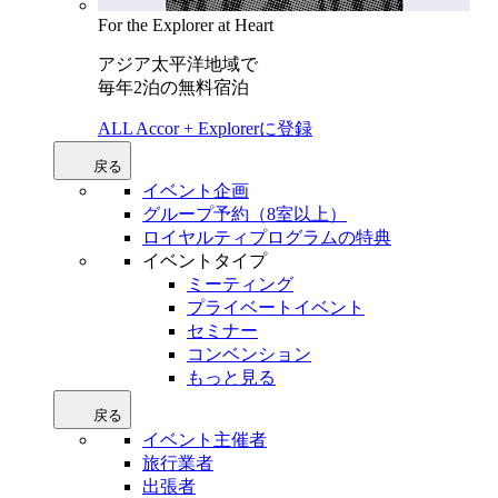
For the Explorer at Heart
アジア太平洋地域で
毎年2泊の無料宿泊
ALL Accor + Explorerに登録
戻る
イベント企画
グループ予約（8室以上）
ロイヤルティプログラムの特典
イベントタイプ
ミーティング
プライベートイベント
セミナー
コンベンション
もっと見る
戻る
イベント主催者
旅行業者
出張者