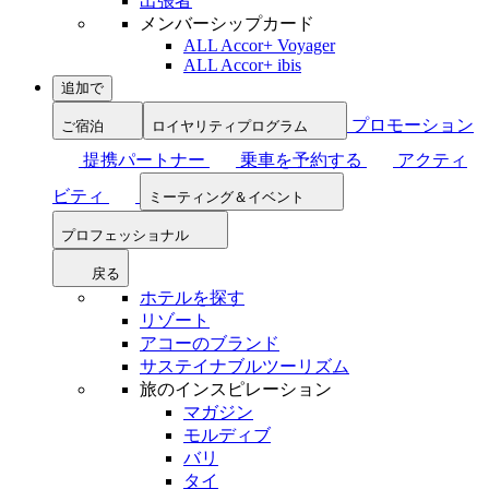
出張者
メンバーシップカード
ALL Accor+ Voyager
ALL Accor+ ibis
追加で
プロモーション
ご宿泊
ロイヤリティプログラム
提携パートナー
乗車を予約する
アクティ
ビティ
ミーティング＆イベント
プロフェッショナル
戻る
ホテルを探す
リゾート
アコーのブランド
サステイナブルツーリズム
旅のインスピレーション
マガジン
モルディブ
バリ
タイ