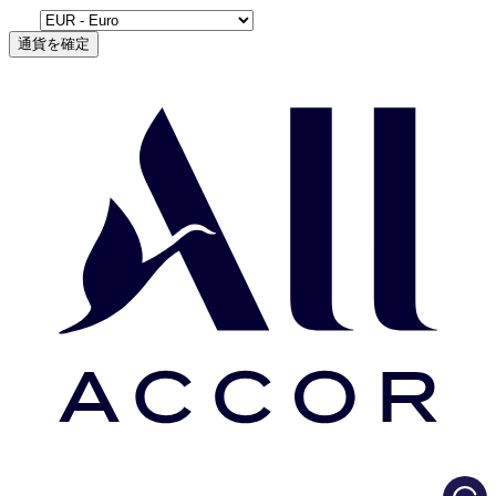
通貨を確定
Load