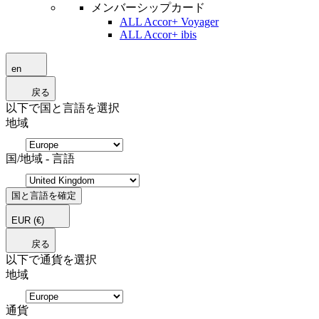
メンバーシップカード
ALL Accor+ Voyager
ALL Accor+ ibis
en
戻る
以下で国と言語を選択
地域
国/地域 - 言語
国と言語を確定
EUR
(€)
戻る
以下で通貨を選択
地域
通貨