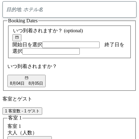
0
ア
Booking Dates
ド
バ
いつ到着されますか？
(optional)
イ
ス
の
開始日を選択
終了日を
検
選択
索
結
いつ到着されますか？
果
8月04日
8月05日
客室とゲスト
1 客室数 - 1 ゲスト
客室 1
客室 1
大人（人数）