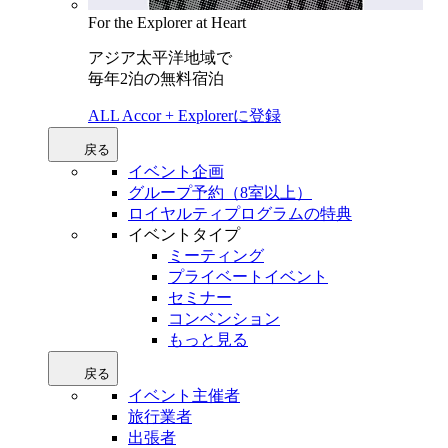
For the Explorer at Heart
アジア太平洋地域で
毎年2泊の無料宿泊
ALL Accor + Explorerに登録
戻る
イベント企画
グループ予約（8室以上）
ロイヤルティプログラムの特典
イベントタイプ
ミーティング
プライベートイベント
セミナー
コンベンション
もっと見る
戻る
イベント主催者
旅行業者
出張者