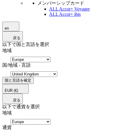
メンバーシップカード
ALL Accor+ Voyager
ALL Accor+ ibis
en
戻る
以下で国と言語を選択
地域
国/地域 - 言語
国と言語を確定
EUR
(€)
戻る
以下で通貨を選択
地域
通貨