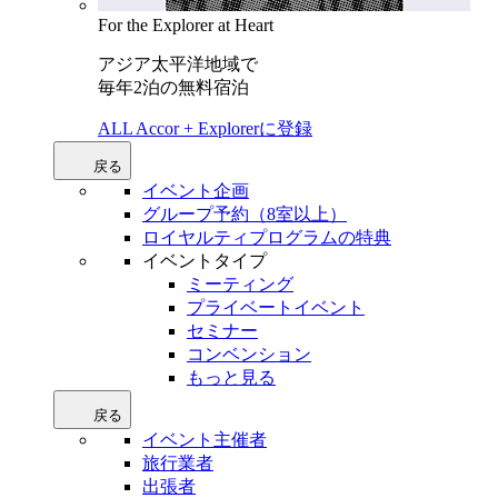
For the Explorer at Heart
アジア太平洋地域で
毎年2泊の無料宿泊
ALL Accor + Explorerに登録
戻る
イベント企画
グループ予約（8室以上）
ロイヤルティプログラムの特典
イベントタイプ
ミーティング
プライベートイベント
セミナー
コンベンション
もっと見る
戻る
イベント主催者
旅行業者
出張者