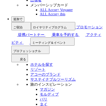
出張者
メンバーシップカード
ALL Accor+ Voyager
ALL Accor+ ibis
追加で
プロモーション
ご宿泊
ロイヤリティプログラム
提携パートナー
乗車を予約する
アクティ
ビティ
ミーティング＆イベント
プロフェッショナル
戻る
ホテルを探す
リゾート
アコーのブランド
サステイナブルツーリズム
旅のインスピレーション
マガジン
モルディブ
バリ
タイ