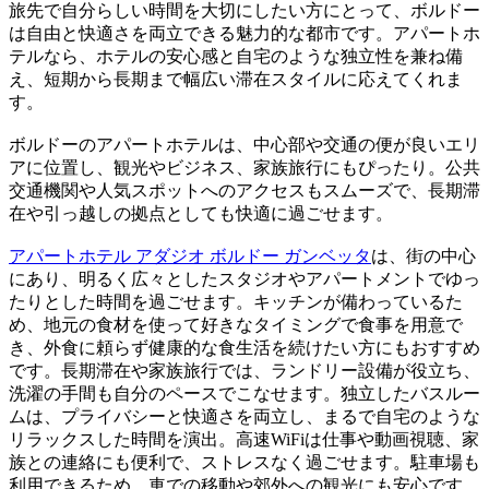
旅先で自分らしい時間を大切にしたい方にとって、ボルドー
は自由と快適さを両立できる魅力的な都市です。アパートホ
テルなら、ホテルの安心感と自宅のような独立性を兼ね備
え、短期から長期まで幅広い滞在スタイルに応えてくれま
す。
ボルドーのアパートホテルは、中心部や交通の便が良いエリ
アに位置し、観光やビジネス、家族旅行にもぴったり。公共
交通機関や人気スポットへのアクセスもスムーズで、長期滞
在や引っ越しの拠点としても快適に過ごせます。
アパートホテル アダジオ ボルドー ガンベッタ
は、街の中心
にあり、明るく広々としたスタジオやアパートメントでゆっ
たりとした時間を過ごせます。キッチンが備わっているた
め、地元の食材を使って好きなタイミングで食事を用意で
き、外食に頼らず健康的な食生活を続けたい方にもおすすめ
です。長期滞在や家族旅行では、ランドリー設備が役立ち、
洗濯の手間も自分のペースでこなせます。独立したバスルー
ムは、プライバシーと快適さを両立し、まるで自宅のような
リラックスした時間を演出。高速WiFiは仕事や動画視聴、家
族との連絡にも便利で、ストレスなく過ごせます。駐車場も
利用できるため、車での移動や郊外への観光にも安心です。