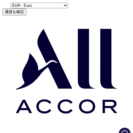
通貨を確定
Load