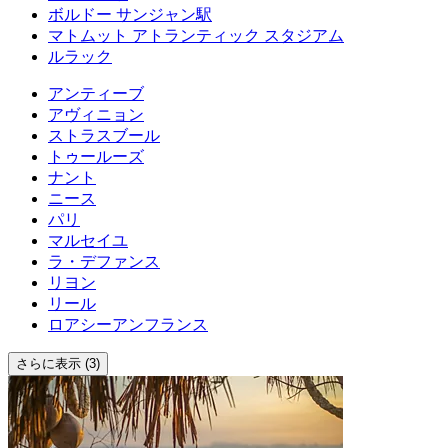
ボルドー サンジャン駅
マトムット アトランティック スタジアム
ルラック
アンティーブ
アヴィニョン
ストラスブール
トゥールーズ
ナント
ニース
パリ
マルセイユ
ラ・デファンス
リヨン
リール
ロアシーアンフランス
さらに表示 (3)