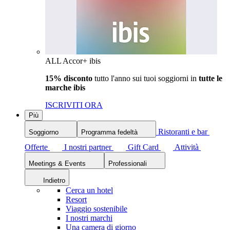
ALL Accor+ ibis
15% disconto
tutto l'anno sui tuoi soggiorni in
tutte le
marche ibis
ISCRIVITI ORA
Più
Ristoranti e bar
Soggiorno
Programma fedeltà
Offerte
I nostri partner
Gift Card
Attività
Meetings & Events
Professionali
Indietro
Cerca un hotel
Resort
Viaggio sostenibile
I nostri marchi
Una camera di giorno