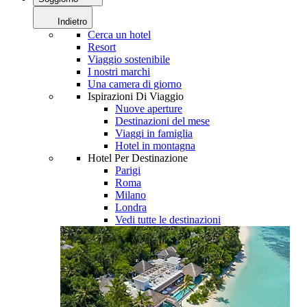
Indietro
Cerca un hotel
Resort
Viaggio sostenibile
I nostri marchi
Una camera di giorno
Ispirazioni Di Viaggio
Nuove aperture
Destinazioni del mese
Viaggi in famiglia
Hotel in montagna
Hotel Per Destinazione
Parigi
Roma
Milano
Londra
Vedi tutte le destinazioni