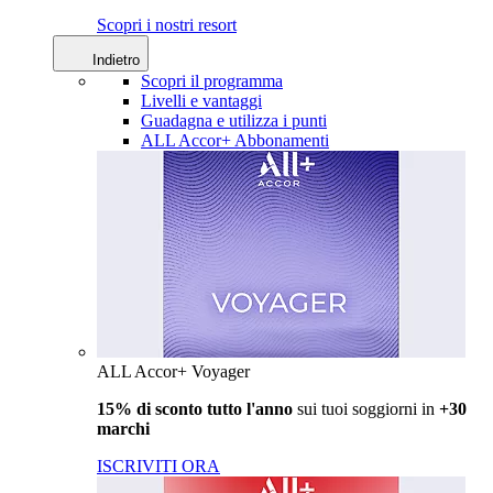
Scopri i nostri resort
Indietro
Scopri il programma
Livelli e vantaggi
Guadagna e utilizza i punti
ALL Accor+ Abbonamenti
ALL Accor+ Voyager
15% di sconto tutto l'anno
sui tuoi soggiorni in
+30
marchi
ISCRIVITI ORA