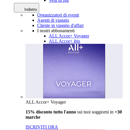
Vedi di più
Indietro
Organizzatori di eventi
Agenti di viaggio
Cliente in viaggio d'affari
I nostri abbonamenti
ALL Accor+ Voyager
ALL Accor+ ibis
ALL Accor+ Voyager
15% disconto tutto l'anno
sui tuoi soggiorni in
+30
marche
ISCRIVITI ORA