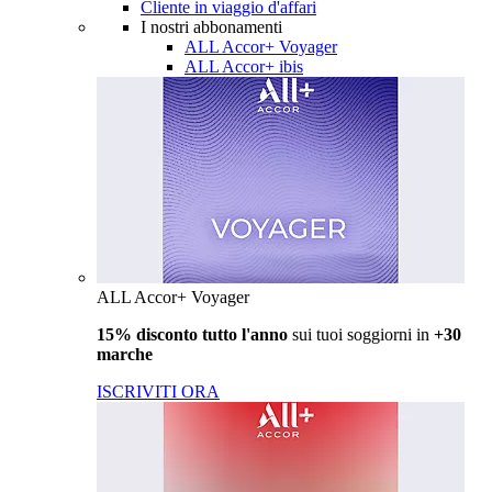
Cliente in viaggio d'affari
I nostri abbonamenti
ALL Accor+ Voyager
ALL Accor+ ibis
ALL Accor+ Voyager
15% disconto tutto l'anno
sui tuoi soggiorni in
+30
marche
ISCRIVITI ORA