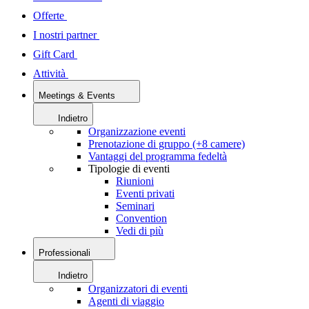
Offerte
I nostri partner
Gift Card
Attività
Meetings & Events
Indietro
Organizzazione eventi
Prenotazione di gruppo (+8 camere)
Vantaggi del programma fedeltà
Tipologie di eventi
Riunioni
Eventi privati
Seminari
Convention
Vedi di più
Professionali
Indietro
Organizzatori di eventi
Agenti di viaggio