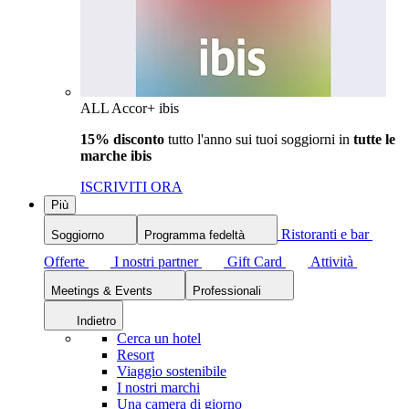
ALL Accor+ ibis
15% disconto
tutto l'anno sui tuoi soggiorni in
tutte le
marche ibis
ISCRIVITI ORA
Più
Ristoranti e bar
Soggiorno
Programma fedeltà
Offerte
I nostri partner
Gift Card
Attività
Meetings & Events
Professionali
Indietro
Cerca un hotel
Resort
Viaggio sostenibile
I nostri marchi
Una camera di giorno