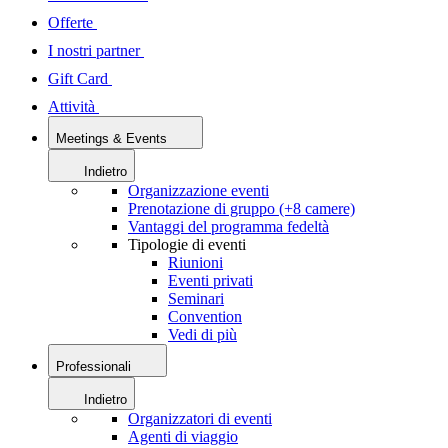
Offerte
I nostri partner
Gift Card
Attività
Meetings & Events
Indietro
Organizzazione eventi
Prenotazione di gruppo (+8 camere)
Vantaggi del programma fedeltà
Tipologie di eventi
Riunioni
Eventi privati
Seminari
Convention
Vedi di più
Professionali
Indietro
Organizzatori di eventi
Agenti di viaggio