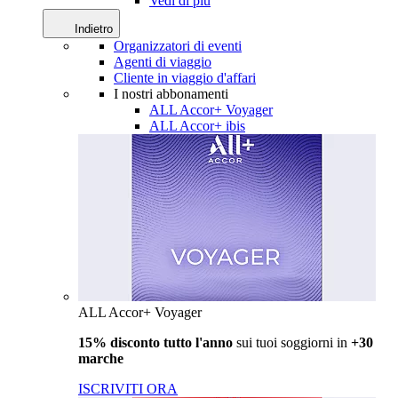
Vedi di più
Indietro
Organizzatori di eventi
Agenti di viaggio
Cliente in viaggio d'affari
I nostri abbonamenti
ALL Accor+ Voyager
ALL Accor+ ibis
ALL Accor+ Voyager
15% disconto tutto l'anno
sui tuoi soggiorni in
+30
marche
ISCRIVITI ORA