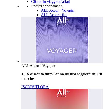
Cliente in viaggio d'affari
I nostri abbonamenti
ALL Accor+ Voyager
ALL Accor+ ibis
ALL Accor+ Voyager
15% disconto tutto l'anno
sui tuoi soggiorni in
+30
marche
ISCRIVITI ORA