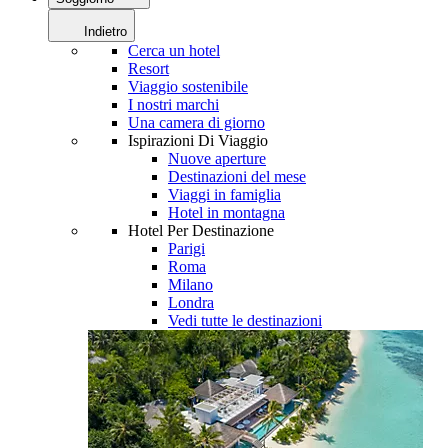
Indietro
Cerca un hotel
Resort
Viaggio sostenibile
I nostri marchi
Una camera di giorno
Ispirazioni Di Viaggio
Nuove aperture
Destinazioni del mese
Viaggi in famiglia
Hotel in montagna
Hotel Per Destinazione
Parigi
Roma
Milano
Londra
Vedi tutte le destinazioni