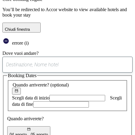
You’ll be redirected to Accor website to view available hotels and
book your stay
Chiudi finestra
errore (i)
Dove vuoi andare?
0
suggerimento
Booking Dates
trovato
Quando arriverete?
(optional)
Scegli data di inizio
Scegli
data di fine
Quando arriverete?
04 agosto
05 agosto