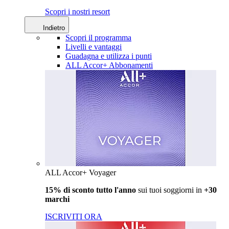
Scopri i nostri resort
Indietro
Scopri il programma
Livelli e vantaggi
Guadagna e utilizza i punti
ALL Accor+ Abbonamenti
ALL Accor+ Voyager
15% di sconto tutto l'anno
sui tuoi soggiorni in
+30
marchi
ISCRIVITI ORA