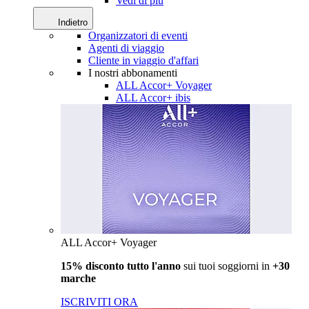
Vedi di più
Indietro
Organizzatori di eventi
Agenti di viaggio
Cliente in viaggio d'affari
I nostri abbonamenti
ALL Accor+ Voyager
ALL Accor+ ibis
ALL Accor+ Voyager
15% disconto tutto l'anno
sui tuoi soggiorni in
+30
marche
ISCRIVITI ORA