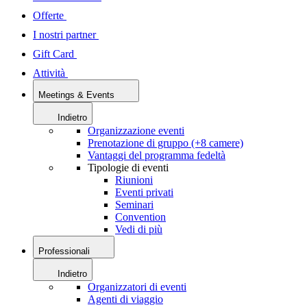
Offerte
I nostri partner
Gift Card
Attività
Meetings & Events
Indietro
Organizzazione eventi
Prenotazione di gruppo (+8 camere)
Vantaggi del programma fedeltà
Tipologie di eventi
Riunioni
Eventi privati
Seminari
Convention
Vedi di più
Professionali
Indietro
Organizzatori di eventi
Agenti di viaggio