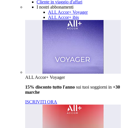
Cliente in viaggio d'affari
I nostri abbonamenti
ALL Accor+ Voyager
ALL Accor+ ibis
ALL Accor+ Voyager
15% disconto tutto l'anno
sui tuoi soggiorni in
+30
marche
ISCRIVITI ORA