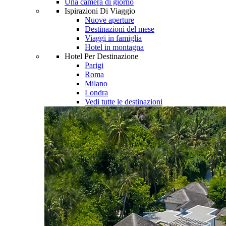
Una camera di giorno
Ispirazioni Di Viaggio
Nuove aperture
Destinazioni del mese
Viaggi in famiglia
Hotel in montagna
Hotel Per Destinazione
Parigi
Roma
Milano
Londra
Vedi tutte le destinazioni