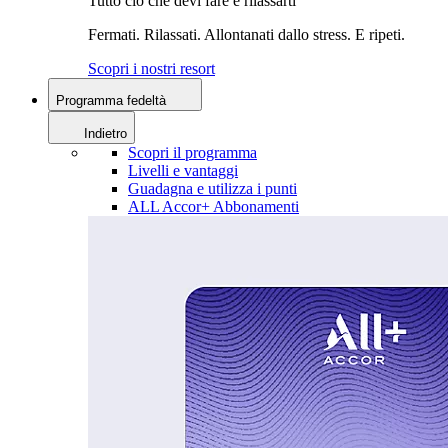
Tutto ciò che devi fare è rilassarti
Fermati. Rilassati. Allontanati dallo stress. E ripeti.
Scopri i nostri resort
Programma fedeltà
Indietro
Scopri il programma
Livelli e vantaggi
Guadagna e utilizza i punti
ALL Accor+ Abbonamenti