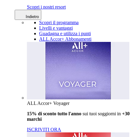
Scopri i nostri resort
Indietro
Scopri il programma
Livelli e vantaggi
Guadagna e utilizza i punti
ALL Accor+ Abbonamenti
ALL Accor+ Voyager
15% di sconto tutto l'anno
sui tuoi soggiorni in
+30
marchi
ISCRIVITI ORA