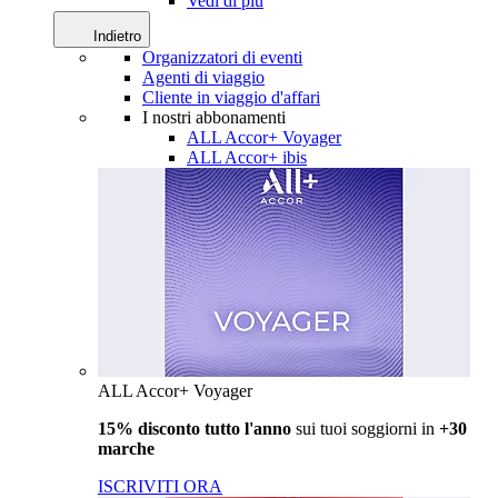
Vedi di più
Indietro
Organizzatori di eventi
Agenti di viaggio
Cliente in viaggio d'affari
I nostri abbonamenti
ALL Accor+ Voyager
ALL Accor+ ibis
ALL Accor+ Voyager
15% disconto tutto l'anno
sui tuoi soggiorni in
+30
marche
ISCRIVITI ORA