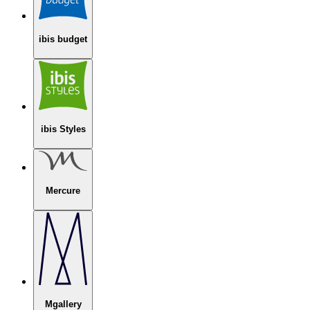
ibis budget
ibis Styles
Mercure
Mgallery