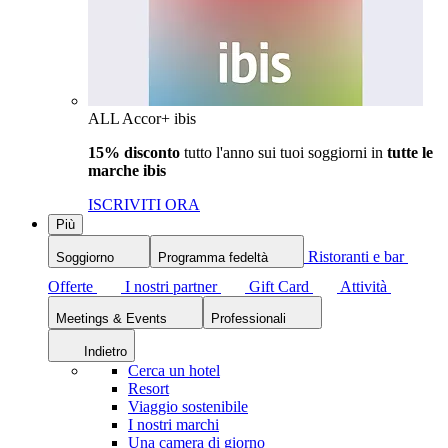
ALL Accor+ ibis
15% disconto
tutto l'anno sui tuoi soggiorni in
tutte le
marche ibis
ISCRIVITI ORA
Più
Ristoranti e bar
Soggiorno
Programma fedeltà
Offerte
I nostri partner
Gift Card
Attività
Meetings & Events
Professionali
Indietro
Cerca un hotel
Resort
Viaggio sostenibile
I nostri marchi
Una camera di giorno