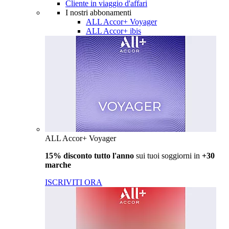
Cliente in viaggio d'affari
I nostri abbonamenti
ALL Accor+ Voyager
ALL Accor+ ibis
ALL Accor+ Voyager
15% disconto tutto l'anno
sui tuoi soggiorni in
+30
marche
ISCRIVITI ORA