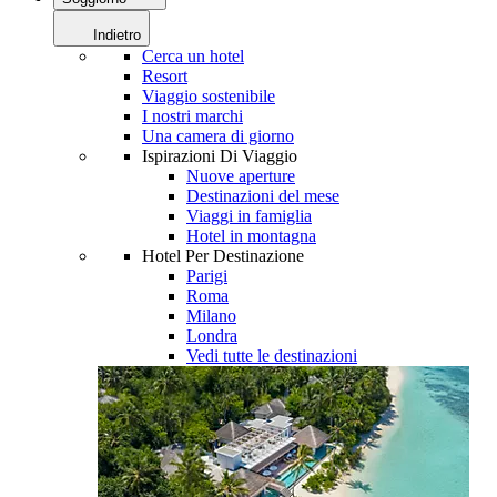
Indietro
Cerca un hotel
Resort
Viaggio sostenibile
I nostri marchi
Una camera di giorno
Ispirazioni Di Viaggio
Nuove aperture
Destinazioni del mese
Viaggi in famiglia
Hotel in montagna
Hotel Per Destinazione
Parigi
Roma
Milano
Londra
Vedi tutte le destinazioni