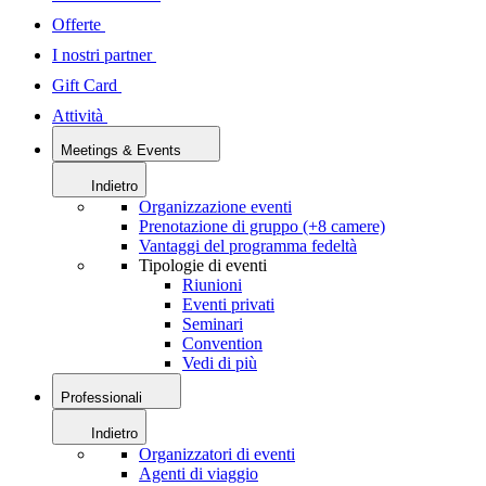
Offerte
I nostri partner
Gift Card
Attività
Meetings & Events
Indietro
Organizzazione eventi
Prenotazione di gruppo (+8 camere)
Vantaggi del programma fedeltà
Tipologie di eventi
Riunioni
Eventi privati
Seminari
Convention
Vedi di più
Professionali
Indietro
Organizzatori di eventi
Agenti di viaggio