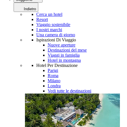
Indietro
Cerca un hotel
Resort
Viaggio sostenibile
I nostri marchi
Una camera di giorno
Ispirazioni Di Viaggio
Nuove aperture
Destinazioni del mese
Viaggi in famiglia
Hotel in montagna
Hotel Per Destinazione
Parigi
Roma
Milano
Londra
Vedi tutte le destinazioni