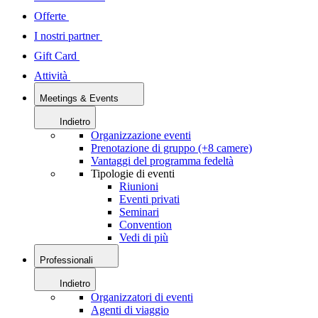
Offerte
I nostri partner
Gift Card
Attività
Meetings & Events
Indietro
Organizzazione eventi
Prenotazione di gruppo (+8 camere)
Vantaggi del programma fedeltà
Tipologie di eventi
Riunioni
Eventi privati
Seminari
Convention
Vedi di più
Professionali
Indietro
Organizzatori di eventi
Agenti di viaggio