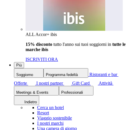
ALL Accor+ ibis
15% disconto
tutto l'anno sui tuoi soggiorni in
tutte le
marche ibis
ISCRIVITI ORA
Più
Ristoranti e bar
Soggiorno
Programma fedeltà
Offerte
I nostri partner
Gift Card
Attività
Meetings & Events
Professionali
Indietro
Cerca un hotel
Resort
Viaggio sostenibile
I nostri marchi
Una camera di giorno