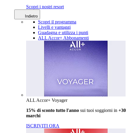
Scopri i nostri resort
Indietro
Scopri il programma
Livelli e vantaggi
Guadagna e utilizza i punti
ALL Accor+ Abbonamenti
ALL Accor+ Voyager
15% di sconto tutto l'anno
sui tuoi soggiorni in
+30
marchi
ISCRIVITI ORA