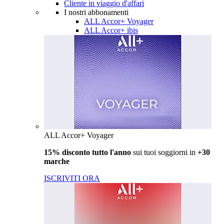
Cliente in viaggio d'affari
I nostri abbonamenti
ALL Accor+ Voyager
ALL Accor+ ibis
ALL Accor+ Voyager
15% disconto tutto l'anno
sui tuoi soggiorni in
+30
marche
ISCRIVITI ORA