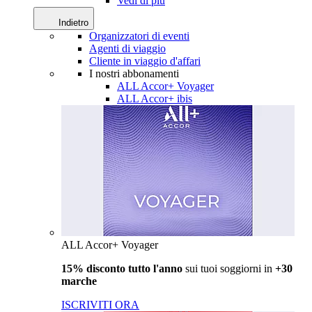
Vedi di più
Indietro
Organizzatori di eventi
Agenti di viaggio
Cliente in viaggio d'affari
I nostri abbonamenti
ALL Accor+ Voyager
ALL Accor+ ibis
ALL Accor+ Voyager
15% disconto tutto l'anno
sui tuoi soggiorni in
+30
marche
ISCRIVITI ORA