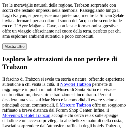
Tra le meraviglie naturali della regione, Trabzon sorprende con
scorci che restano impressi nella memoria. Passeggiando lungo il
Lago Kalyan, si percepisce una quiete rara, mentre la Sincan Şelale
invita a fermarsi per ascoltare il suono dell’acqua che scende tra le
rocce. L’Ayor Mağarası Cave, con le sue formazioni suggestive,
offre un viaggio affascinante nel cuore della terra, perfetto per chi
ama esplorare ambienti autentici e poco conosciuti.
Mostra altro
Esplora le attrazioni da non perdere di
Trabzon
Il fascino di Trabzon si svela tra storia e natura, offrendo esperienze
autentiche a chi visita la città. Il
Novotel Trabzon
permette di
raggiungere in pochi minuti il Museo di Santa Sofia e il vivace
centro cittadino, dove arte e tradizione si incontrano. Per chi
desidera una vista sul Mar Nero e la comodità di essere vicino ai
principali centri commerciali, il
Mercure Trabzon
offre un soggiorno
raffinato a breve distanza dal Forum Shop Center. Infine, il
Mövenpick Hotel Trabzon
accoglie chi cerca relax sulle spiagge
cittadine e un accesso privilegiato alle bellezze naturali della costa.,
Lasciati sorprendere dall’atmosfera raffinata degli hotels Trabzon,