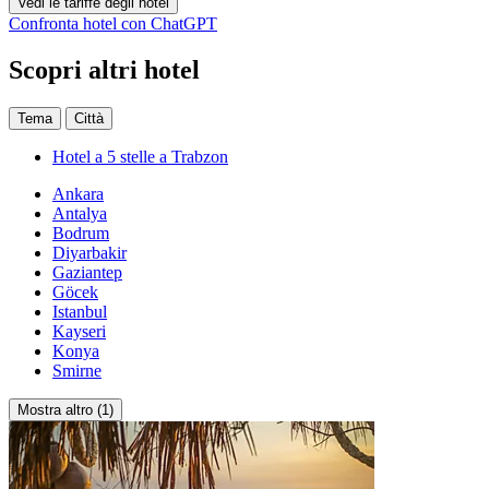
Vedi le tariffe degli hotel
Confronta hotel con ChatGPT
Scopri altri hotel
Tema
Città
Hotel a 5 stelle a Trabzon
Ankara
Antalya
Bodrum
Diyarbakir
Gaziantep
Göcek
Istanbul
Kayseri
Konya
Smirne
Mostra altro (1)