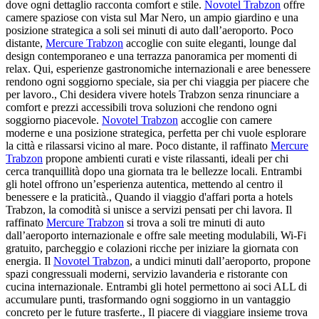
dove ogni dettaglio racconta comfort e stile.
Novotel Trabzon
offre
camere spaziose con vista sul Mar Nero, un ampio giardino e una
posizione strategica a soli sei minuti di auto dall’aeroporto. Poco
distante,
Mercure Trabzon
accoglie con suite eleganti, lounge dal
design contemporaneo e una terrazza panoramica per momenti di
relax. Qui, esperienze gastronomiche internazionali e aree benessere
rendono ogni soggiorno speciale, sia per chi viaggia per piacere che
per lavoro., Chi desidera vivere hotels Trabzon senza rinunciare a
comfort e prezzi accessibili trova soluzioni che rendono ogni
soggiorno piacevole.
Novotel Trabzon
accoglie con camere
moderne e una posizione strategica, perfetta per chi vuole esplorare
la città e rilassarsi vicino al mare. Poco distante, il raffinato
Mercure
Trabzon
propone ambienti curati e viste rilassanti, ideali per chi
cerca tranquillità dopo una giornata tra le bellezze locali. Entrambi
gli hotel offrono un’esperienza autentica, mettendo al centro il
benessere e la praticità., Quando il viaggio d'affari porta a hotels
Trabzon, la comodità si unisce a servizi pensati per chi lavora. Il
raffinato
Mercure Trabzon
si trova a soli tre minuti di auto
dall’aeroporto internazionale e offre sale meeting modulabili, Wi-Fi
gratuito, parcheggio e colazioni ricche per iniziare la giornata con
energia. Il
Novotel Trabzon
, a undici minuti dall’aeroporto, propone
spazi congressuali moderni, servizio lavanderia e ristorante con
cucina internazionale. Entrambi gli hotel permettono ai soci ALL di
accumulare punti, trasformando ogni soggiorno in un vantaggio
concreto per le future trasferte., Il piacere di viaggiare insieme trova