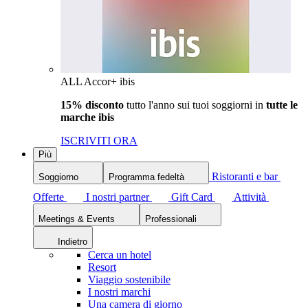
ALL Accor+ ibis
15% disconto
tutto l'anno sui tuoi soggiorni in
tutte le
marche ibis
ISCRIVITI ORA
Più
Ristoranti e bar
Soggiorno
Programma fedeltà
Offerte
I nostri partner
Gift Card
Attività
Meetings & Events
Professionali
Indietro
Cerca un hotel
Resort
Viaggio sostenibile
I nostri marchi
Una camera di giorno