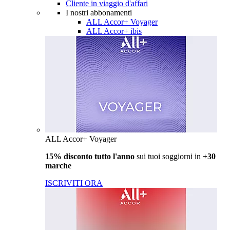
Cliente in viaggio d'affari
I nostri abbonamenti
ALL Accor+ Voyager
ALL Accor+ ibis
ALL Accor+ Voyager
15% disconto tutto l'anno
sui tuoi soggiorni in
+30
marche
ISCRIVITI ORA