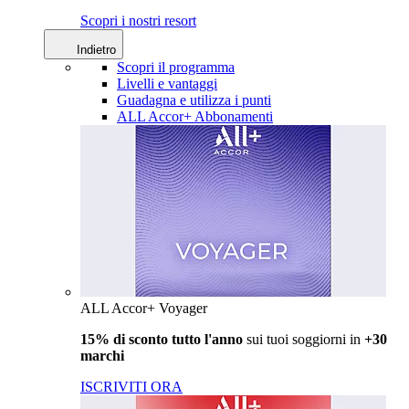
Scopri i nostri resort
Indietro
Scopri il programma
Livelli e vantaggi
Guadagna e utilizza i punti
ALL Accor+ Abbonamenti
ALL Accor+ Voyager
15% di sconto tutto l'anno
sui tuoi soggiorni in
+30
marchi
ISCRIVITI ORA