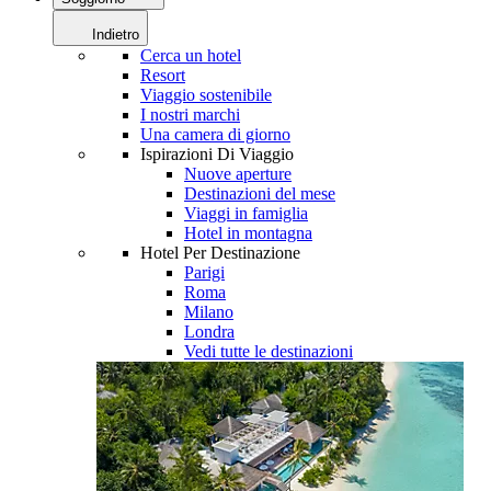
Indietro
Cerca un hotel
Resort
Viaggio sostenibile
I nostri marchi
Una camera di giorno
Ispirazioni Di Viaggio
Nuove aperture
Destinazioni del mese
Viaggi in famiglia
Hotel in montagna
Hotel Per Destinazione
Parigi
Roma
Milano
Londra
Vedi tutte le destinazioni