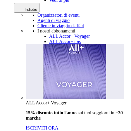
Vedi di più
Indietro
Organizzatori di eventi
Agenti di viaggio
Cliente in viaggio d'affari
I nostri abbonamenti
ALL Accor+ Voyager
ALL Accor+ ibis
ALL Accor+ Voyager
15% disconto tutto l'anno
sui tuoi soggiorni in
+30
marche
ISCRIVITI ORA