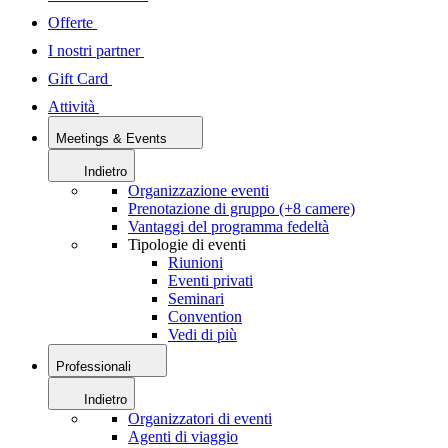
Offerte
I nostri partner
Gift Card
Attività
Meetings & Events
Indietro
Organizzazione eventi
Prenotazione di gruppo (+8 camere)
Vantaggi del programma fedeltà
Tipologie di eventi
Riunioni
Eventi privati
Seminari
Convention
Vedi di più
Professionali
Indietro
Organizzatori di eventi
Agenti di viaggio