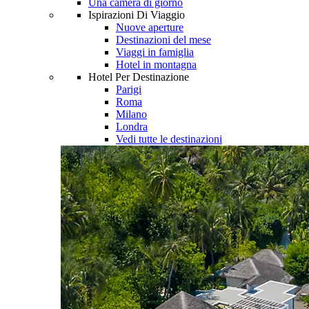
Una camera di giorno
Ispirazioni Di Viaggio
Nuove aperture
Destinazioni del mese
Viaggi in famiglia
Hotel in montagna
Hotel Per Destinazione
Parigi
Roma
Milano
Londra
Vedi tutte le destinazioni