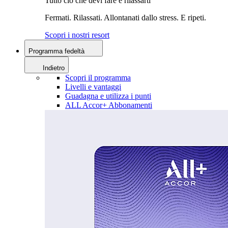
Tutto ciò che devi fare è rilassarti
Fermati. Rilassati. Allontanati dallo stress. E ripeti.
Scopri i nostri resort
Programma fedeltà
Indietro
Scopri il programma
Livelli e vantaggi
Guadagna e utilizza i punti
ALL Accor+ Abbonamenti