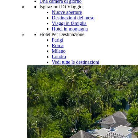
Una camera di giorno
Ispirazioni Di Viaggio
Nuove aperture
Destinazioni del mese
Viaggi in famiglia
Hotel in montagna
Hotel Per Destinazione
Parigi
Roma
Milano
Londra
Vedi tutte le destinazioni