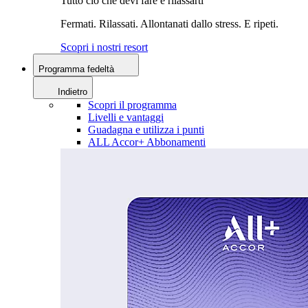
Tutto ciò che devi fare è rilassarti
Fermati. Rilassati. Allontanati dallo stress. E ripeti.
Scopri i nostri resort
Programma fedeltà
Indietro
Scopri il programma
Livelli e vantaggi
Guadagna e utilizza i punti
ALL Accor+ Abbonamenti