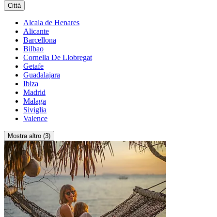
Città
Alcala de Henares
Alicante
Barcellona
Bilbao
Cornella De Llobregat
Getafe
Guadalajara
Ibiza
Madrid
Malaga
Siviglia
Valence
Mostra altro (3)