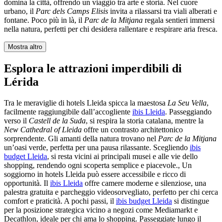
domina la città, offrendo un viaggio tra arte e storia. Nel cuore
urbano, il
Parc dels Camps Elisis
invita a rilassarsi tra viali alberati e
fontane. Poco più in là, il
Parc de la Mitjana
regala sentieri immersi
nella natura, perfetti per chi desidera rallentare e respirare aria fresca.
Mostra altro
Esplora le attrazioni imperdibili di
Lérida
Tra le meraviglie di hotels Lleida spicca la maestosa
La Seu Vella
,
facilmente raggiungibile dall’accogliente
ibis Lleida
. Passeggiando
verso il
Castell de la Suda
, si respira la storia catalana, mentre la
New Cathedral of Lleida
offre un contrasto architettonico
sorprendente. Gli amanti della natura trovano nel
Parc de la Mitjana
un’oasi verde, perfetta per una pausa rilassante. Scegliendo
ibis
budget Lleida
, si resta vicini ai principali musei e alle vie dello
shopping, rendendo ogni scoperta semplice e piacevole., Un
soggiorno in hotels Lleida può essere accessibile e ricco di
opportunità. Il
ibis Lleida
offre camere moderne e silenziose, una
palestra gratuita e parcheggio videosorvegliato, perfetto per chi cerca
comfort e praticità. A pochi passi, il
ibis budget Lleida
si distingue
per la posizione strategica vicino a negozi come Mediamarkt e
Decathlon, ideale per chi ama lo shopping. Passeggiate lungo il