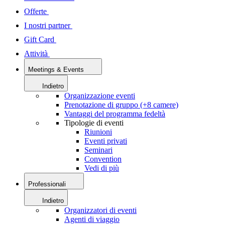
Offerte
I nostri partner
Gift Card
Attività
Meetings & Events
Indietro
Organizzazione eventi
Prenotazione di gruppo (+8 camere)
Vantaggi del programma fedeltà
Tipologie di eventi
Riunioni
Eventi privati
Seminari
Convention
Vedi di più
Professionali
Indietro
Organizzatori di eventi
Agenti di viaggio