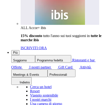
ALL Accor+ ibis
15% disconto
tutto l'anno sui tuoi soggiorni in
tutte le
marche ibis
ISCRIVITI ORA
Più
Ristoranti e bar
Soggiorno
Programma fedeltà
Offerte
I nostri partner
Gift Card
Attività
Meetings & Events
Professionali
Indietro
Cerca un hotel
Resort
Viaggio sostenibile
I nostri marchi
Una camera di giorno