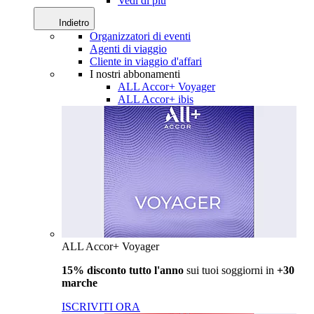
Vedi di più
Indietro
Organizzatori di eventi
Agenti di viaggio
Cliente in viaggio d'affari
I nostri abbonamenti
ALL Accor+ Voyager
ALL Accor+ ibis
ALL Accor+ Voyager
15% disconto tutto l'anno
sui tuoi soggiorni in
+30
marche
ISCRIVITI ORA