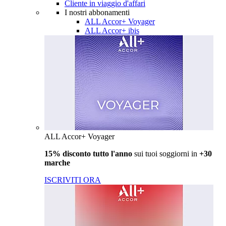
Cliente in viaggio d'affari
I nostri abbonamenti
ALL Accor+ Voyager
ALL Accor+ ibis
ALL Accor+ Voyager
15% disconto tutto l'anno
sui tuoi soggiorni in
+30
marche
ISCRIVITI ORA