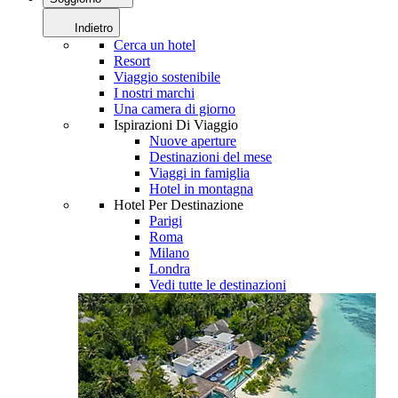
Indietro
Cerca un hotel
Resort
Viaggio sostenibile
I nostri marchi
Una camera di giorno
Ispirazioni Di Viaggio
Nuove aperture
Destinazioni del mese
Viaggi in famiglia
Hotel in montagna
Hotel Per Destinazione
Parigi
Roma
Milano
Londra
Vedi tutte le destinazioni