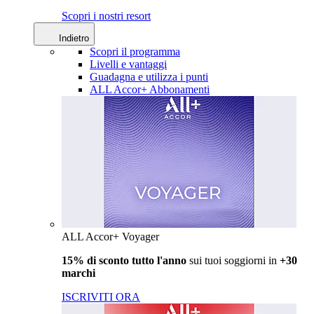
Scopri i nostri resort
Indietro
Scopri il programma
Livelli e vantaggi
Guadagna e utilizza i punti
ALL Accor+ Abbonamenti
ALL Accor+ Voyager
15% di sconto tutto l'anno
sui tuoi soggiorni in
+30
marchi
ISCRIVITI ORA