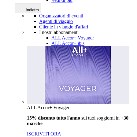
Vedi di più
Indietro
Organizzatori di eventi
Agenti di viaggio
Cliente in viaggio d'affari
I nostri abbonamenti
ALL Accor+ Voyager
ALL Accor+ ibis
ALL Accor+ Voyager
15% disconto tutto l'anno
sui tuoi soggiorni in
+30
marche
ISCRIVITI ORA