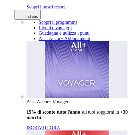
Scopri i nostri resort
Indietro
Scopri il programma
Livelli e vantaggi
Guadagna e utilizza i punti
ALL Accor+ Abbonamenti
ALL Accor+ Voyager
15% di sconto tutto l'anno
sui tuoi soggiorni in
+30
marchi
ISCRIVITI ORA