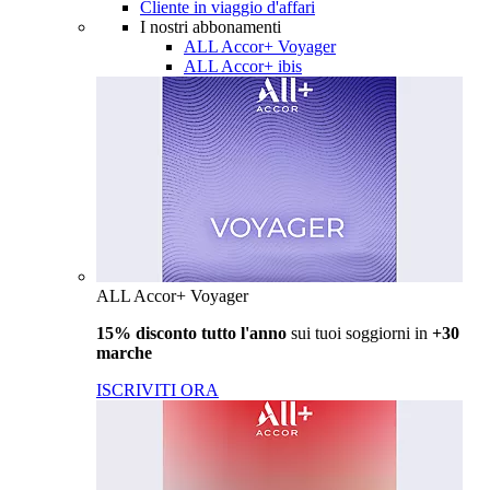
Cliente in viaggio d'affari
I nostri abbonamenti
ALL Accor+ Voyager
ALL Accor+ ibis
ALL Accor+ Voyager
15% disconto tutto l'anno
sui tuoi soggiorni in
+30
marche
ISCRIVITI ORA