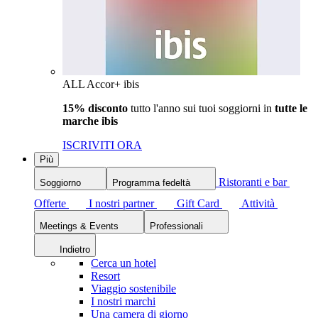
ALL Accor+ ibis
15% disconto
tutto l'anno sui tuoi soggiorni in
tutte le
marche ibis
ISCRIVITI ORA
Più
Ristoranti e bar
Soggiorno
Programma fedeltà
Offerte
I nostri partner
Gift Card
Attività
Meetings & Events
Professionali
Indietro
Cerca un hotel
Resort
Viaggio sostenibile
I nostri marchi
Una camera di giorno