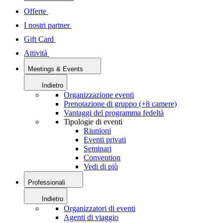
Offerte
I nostri partner
Gift Card
Attività
Meetings & Events
Indietro
Organizzazione eventi
Prenotazione di gruppo (+8 camere)
Vantaggi del programma fedeltà
Tipologie di eventi
Riunioni
Eventi privati
Seminari
Convention
Vedi di più
Professionali
Indietro
Organizzatori di eventi
Agenti di viaggio