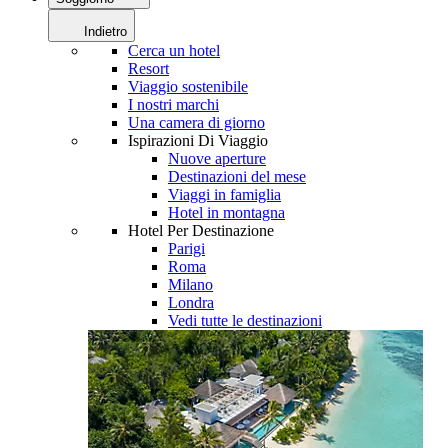
Indietro
Cerca un hotel
Resort
Viaggio sostenibile
I nostri marchi
Una camera di giorno
Ispirazioni Di Viaggio
Nuove aperture
Destinazioni del mese
Viaggi in famiglia
Hotel in montagna
Hotel Per Destinazione
Parigi
Roma
Milano
Londra
Vedi tutte le destinazioni