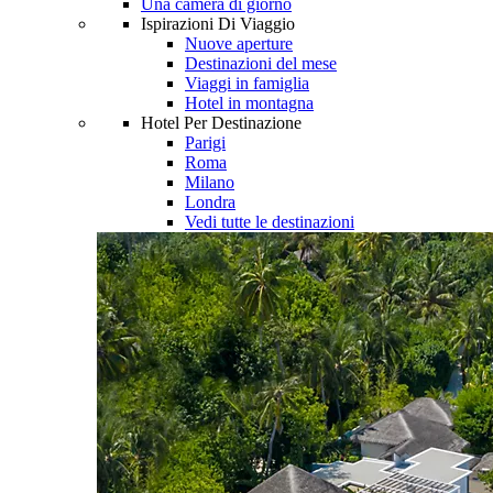
Una camera di giorno
Ispirazioni Di Viaggio
Nuove aperture
Destinazioni del mese
Viaggi in famiglia
Hotel in montagna
Hotel Per Destinazione
Parigi
Roma
Milano
Londra
Vedi tutte le destinazioni