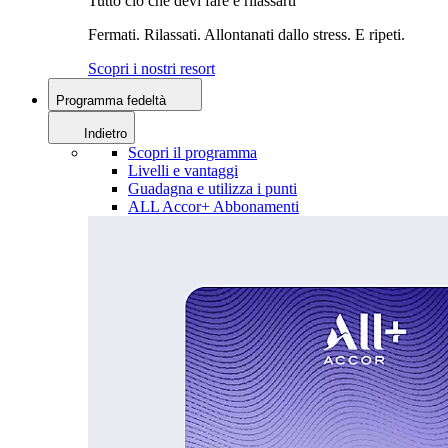
Tutto ciò che devi fare è rilassarti
Fermati. Rilassati. Allontanati dallo stress. E ripeti.
Scopri i nostri resort
Programma fedeltà
Indietro
Scopri il programma
Livelli e vantaggi
Guadagna e utilizza i punti
ALL Accor+ Abbonamenti