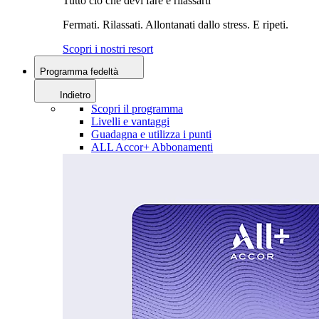
Tutto ciò che devi fare è rilassarti
Fermati. Rilassati. Allontanati dallo stress. E ripeti.
Scopri i nostri resort
Programma fedeltà
Indietro
Scopri il programma
Livelli e vantaggi
Guadagna e utilizza i punti
ALL Accor+ Abbonamenti