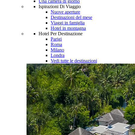
Una camera di giorno
Ispirazioni Di Viaggio
Nuove aperture
Destinazioni del mese
Viaggi in famiglia
Hotel in montagna
Hotel Per Destinazione
Parigi
Roma
Milano
Londra
Vedi tutte le destinazioni