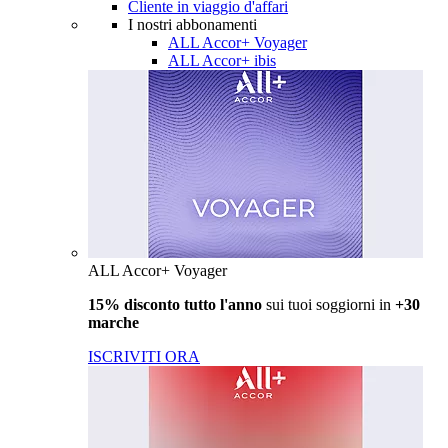
Cliente in viaggio d'affari
I nostri abbonamenti
ALL Accor+ Voyager
ALL Accor+ ibis
ALL Accor+ Voyager
15% disconto tutto l'anno
sui tuoi soggiorni in
+30
marche
ISCRIVITI ORA