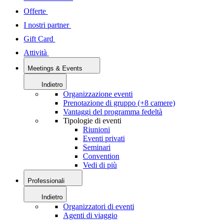
Offerte
I nostri partner
Gift Card
Attività
Meetings & Events
Indietro
Organizzazione eventi
Prenotazione di gruppo (+8 camere)
Vantaggi del programma fedeltà
Tipologie di eventi
Riunioni
Eventi privati
Seminari
Convention
Vedi di più
Professionali
Indietro
Organizzatori di eventi
Agenti di viaggio