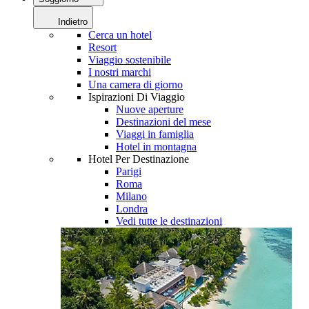
Indietro
Cerca un hotel
Resort
Viaggio sostenibile
I nostri marchi
Una camera di giorno
Ispirazioni Di Viaggio
Nuove aperture
Destinazioni del mese
Viaggi in famiglia
Hotel in montagna
Hotel Per Destinazione
Parigi
Roma
Milano
Londra
Vedi tutte le destinazioni