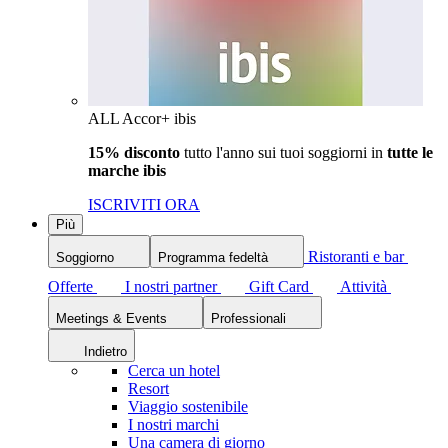
ALL Accor+ ibis
15% disconto
tutto l'anno sui tuoi soggiorni in
tutte le
marche ibis
ISCRIVITI ORA
Più
Ristoranti e bar
Soggiorno
Programma fedeltà
Offerte
I nostri partner
Gift Card
Attività
Meetings & Events
Professionali
Indietro
Cerca un hotel
Resort
Viaggio sostenibile
I nostri marchi
Una camera di giorno