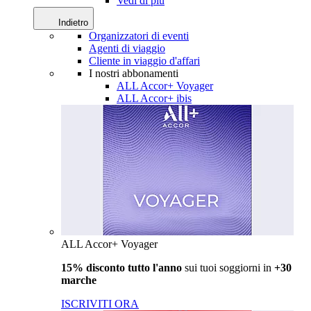
Vedi di più
Indietro
Organizzatori di eventi
Agenti di viaggio
Cliente in viaggio d'affari
I nostri abbonamenti
ALL Accor+ Voyager
ALL Accor+ ibis
ALL Accor+ Voyager
15% disconto tutto l'anno
sui tuoi soggiorni in
+30
marche
ISCRIVITI ORA