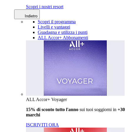
Scopri i nostri resort
Indietro
Scopri il programma
Livelli e vantaggi
Guadagna e utilizza i punti
ALL Accor+ Abbonamenti
ALL Accor+ Voyager
15% di sconto tutto l'anno
sui tuoi soggiorni in
+30
marchi
ISCRIVITI ORA