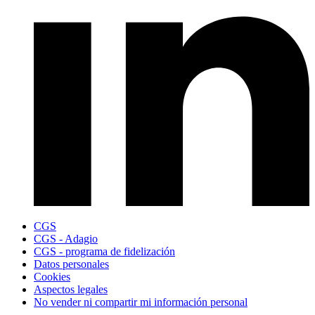
CGS
CGS - Adagio
CGS - programa de fidelización
Datos personales
Cookies
Aspectos legales
No vender ni compartir mi información personal