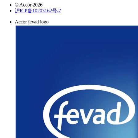
© Accor 2026
沪ICP备10203162号-7
Accor fevad logo