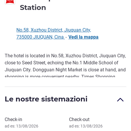
3 stelle
Station
No.58, Xuzhou District, Jiuquan City,
735000 JIUQUAN, Cina
-
Vedi la mappa
The hotel is located in No.58, Xuzhou District, Jiuquan City,
Descrizione
close to Seed Street, echoing the No.1 Middle School of
Jiuquan City. Dongguan Night Market is close at hand, and
shopping is more convenient nearby. Times Shopping
Center, Oriental Plaza and F ukang Shopping Center are
within walking distance. The famous Western Han Dynasty
Le nostre sistemazioni
sites are even more beautiful. The hotel offers
complimentary afternoon tea, cocktails, and private
parking. The hotel staff is looking forward to your arrival.
Prenota questo hotel
Check-in
Check-out
ad es: 13/08/2026
ad es: 13/08/2026