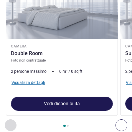
CAMERA
CA
Double Room
Su
Foto non contrattuale
Foto
2 persone massimo
0
m²
/
0
sq ft
2 p
Visualizza dettagli
Vis
Vedi disponibilità
Pagina
1
di
2
, Camera 1 : Double Room , Camera 2 : Superio
Precedente - Camera
Suc