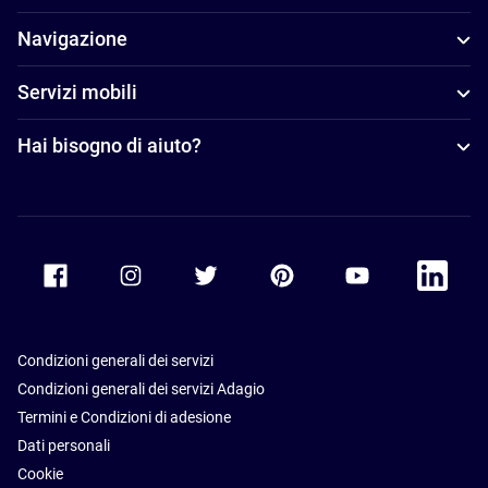
Navigazione
Servizi mobili
Hai bisogno di aiuto?
Accor Facebook
Accor Instagram
Accor Twitter
Accor Pinterest
Accor Youtube
Accor Li
Condizioni generali dei servizi
Condizioni generali dei servizi Adagio
Termini e Condizioni di adesione
Dati personali
Cookie