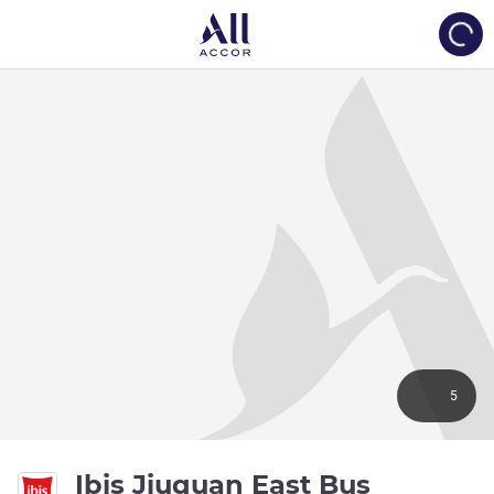
Load
5
Ibis Jiuquan East Bus