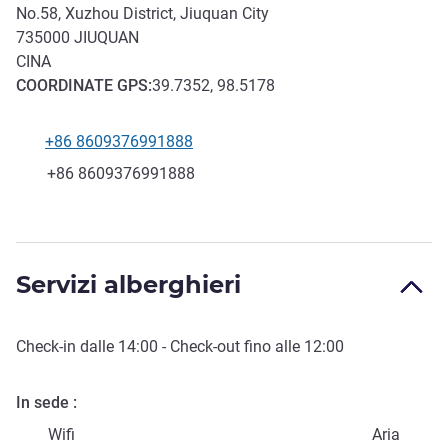
No.58, Xuzhou District, Jiuquan City
735000
JIUQUAN
CINA
COORDINATE
GPS
:
39.7352, 98.5178
+86 8609376991888
Telefono
Fax
+86 8609376991888
Servizi alberghieri
Check-in
dalle
14:00
-
Check-out
fino alle
12:00
In sede
Wifi
Aria