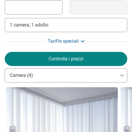
1 camera, 1 adulto
Tariffe speciali
Controlla i prezzi
Camera (4)
Visualizza dettagli
Visual