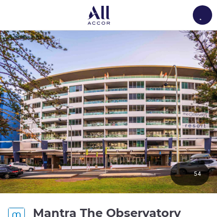
Load
54
Mantra The Observatory