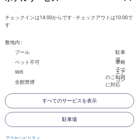
チェックインは
14:00
からです - チェックアウトは
10:00
で
す
敷地内
プール
駐車
場
ペット不可
車椅
子で
Wifi
エア
のご利用
コン
全館禁煙
に対応
すべてのサービスを表示
駐車場
アクセシビリティ