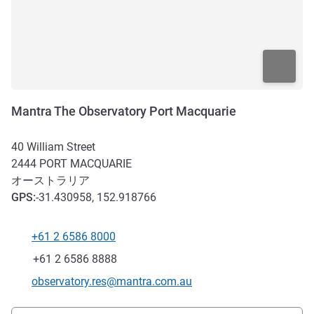
Mantra The Observatory Port Macquarie
40 William Street
2444
PORT MACQUARIE
オーストラリア
GPS
:
-31.430958, 152.918766
+61 2 6586 8000
電話番号
ファックス
+61 2 6586 8888
Eメール
observatory.res@mantra.com.au