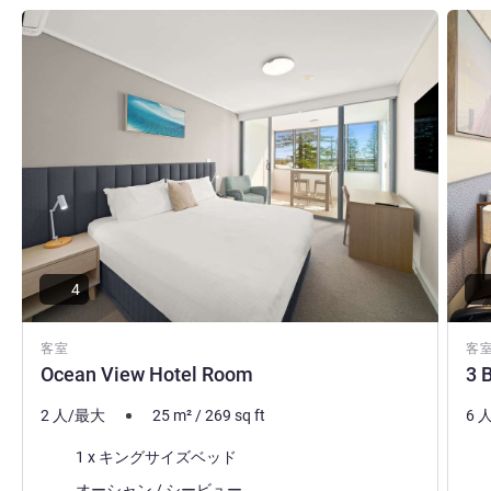
詳細を表示
詳細
4
客室
客
Ocean View Hotel Room
3 
2 人/最大
25
m²
/
269
sq ft
6 
寝具
寝
1 x キングサイズベッド
ビュー:
ビュ
オーシャン / シービュー