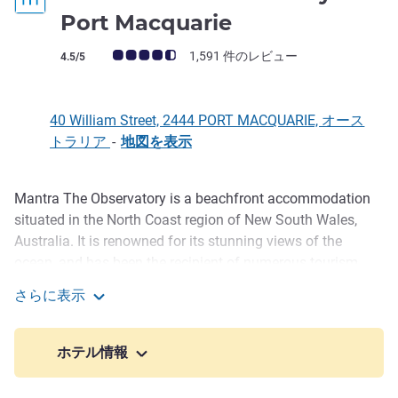
4 つ星
Port Macquarie
お客さまの声 (確認済みレビュー アコーホテルズ)
1,591 件のレビュー
4.5/5
40 William Street, 2444 PORT MACQUARIE, オース
トラリア
-
地図を表示
Mantra The Observatory is a beachfront accommodation
説明
situated in the North Coast region of New South Wales,
Australia. It is renowned for its stunning views of the
ocean, and has been the recipient of numerous tourism
awards, making it one of the most sought-after
さらに表示
accommodation options in the area. Visitors to Mantra The
Mantra The Observatory Port Macquarie
Observatory are encouraged to hit the sand and surf, as
well as explore the coastal restaurants and retail stores of
ホテル情報
Port Macquarie.