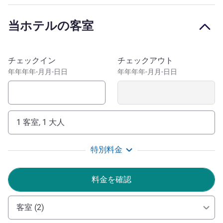
In Port Macquarie on the North Coast of New South Wales,
Mantra The Observatory offers breathtaking views of the
当ホテルの客室
ocean, and has been the recipient of numerous tourism
awards.
このホテルを予約
チェックイン
チェックアウト
The Observatory is an ideal destination for visitors who
年年年年-月月-日日
年年年年-月月-日日
wish to enjoy the beach and surf. Visitors can also take
advantage of the numerous beaches, picnic areas and
nature walks, as well as a variety of other recreational
activities.
1 客室, 1 大人
Ashleigh Shone ホテル経営
特別料金
料金を確認
客室 (2)