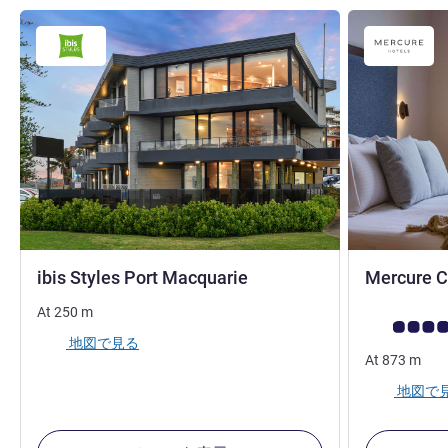
4 つ星
ibis Styles Port Macquarie
Mercure C
At
250
m
お客さまの声
地図で見る
At
873
m
地図で