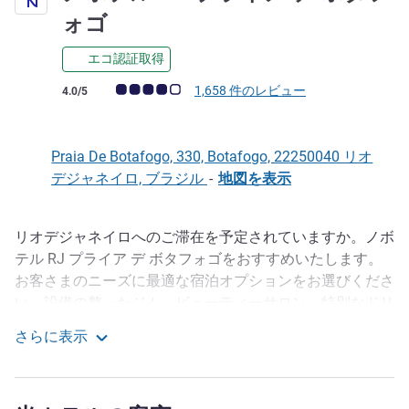
4 つ星
ォゴ
エコ認証取得
お客さまの声 (確認済みレビュー アコーホテルズ)
1,658 件のレビュー
4.0/5
Praia De Botafogo, 330, Botafogo, 22250040 リオ
デジャネイロ, ブラジル
-
地図を表示
リオデジャネイロへのご滞在を予定されていますか。ノボ
説明
テル RJ プライア デ ボタフォゴをおすすめいたします。
お客さまのニーズに最適な宿泊オプションをお選びくださ
い。設備の整ったジム、ビューティーサロン、特別なドリ
ンクをお楽しみいただけるロビーバー、素晴らしい朝食を
さらに表示
お楽しみいただけるレストラン、ランチやディナーに美味
ノボテル RJ プライア デ ボタフォゴ
しい料理を豊富に取り揃えております。
ビジネスでもレジャーでも、最高のロケーションをご活用