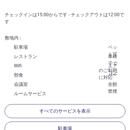
チェックインは
15:00
からです - チェックアウトは
12:00
で
す
敷地内
駐車場
ペッ
ト可
レストラン
車椅
子で
Wifi
エア
のご利用
コン
朝食
バー
に対応
会議室
全館
禁煙
ルームサービス
すべてのサービスを表示
駐車場