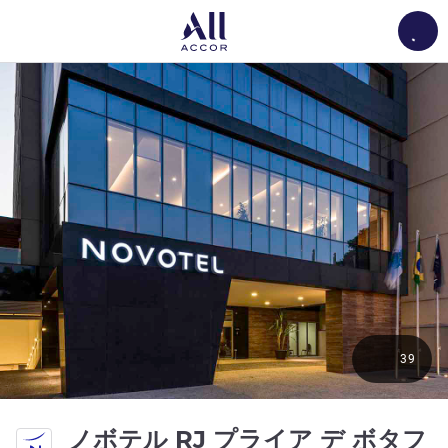
Load
39
ノボテル RJ プライア デ ボタフ