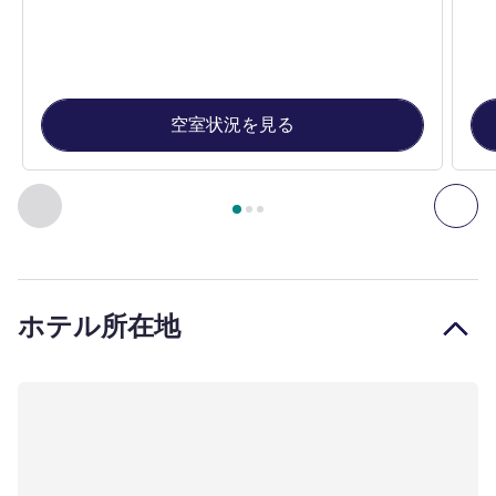
空室状況を見る
3
ページ中
1
ページ
, アパートメントルーム 1 : スーペ
前に戻る - アパートメントルーム
次
ホテル所在地