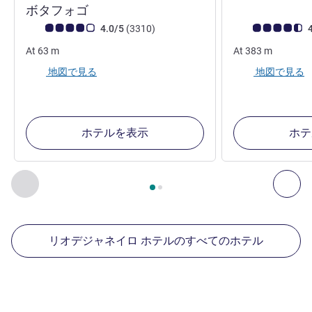
2 つ星
3 つ星
ボタフォゴ
お客さまの声 (確認済みレビュー アコーホテルズ)
件のレビュー
お客さまの声 (確
4.0/5
(3310
)
4
At
63
m
At
383
m
地図で見る
地図で見る
ホテルを表示
ホテ
2
ページ中
1
ページ
, 周辺の他の施設 1 :, 周辺の他の施設 2 :,
前に戻る - 周辺の他の施設
次へ
リオデジャネイロ ホテルのすべてのホテル