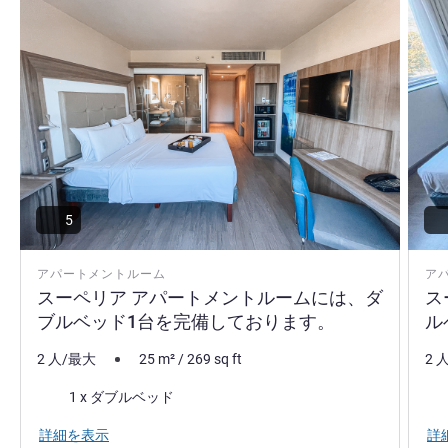
Tatiane Ramos ホテル経営
5
アパートメントルーム
ア
スーペリア アパートメントルームには、ダ
ス
ブルベッド1台を完備しております。
ル
2 人/最大
25
m²
/
269
sq ft
2 
寝具
寝
1 x ダブルベッド
詳細を表示
詳