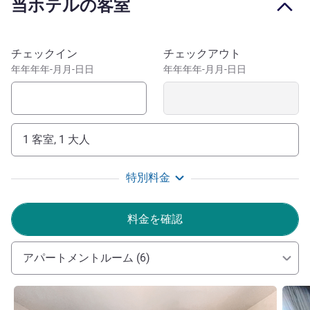
当ホテルの客室
ください。ボタフォゴ湾とシュガーローフ山を見渡せる客
室に滞在しながら、有名な絵葉書のような景色をお楽しみ
ください。サウスゾーンの最高のロケーションで、さまざ
このホテルを予約
チェックイン
チェックアウト
まな可能性の中から最高の旅程を選びください。象徴的な
年年年年-月月-日日
年年年年-月月-日日
ボタフォゴ地区で楽しい驚きを発見しましょう。バー、郷
土料理と各国料理、活気あるナイトライフをお楽しみいた
だけます。
1 客室, 1 大人
リオデジャネイロにはビジネスでお越しですか？ WOJO
のコワーキングスペースとイベントルームをぜひご覧くだ
さい。常連のお客さまが気に入っていることをチェックし
特別料金
てみましょう。お客様のご旅行をパーフェクトなものとす
るため、ぜひノボテル ボタフォゴにご宿泊ください。
料金を確認
ノボテル ボタフォゴへようこそ。このすばらしい街へ
の旅を計画し、当ホテルの充実した施設を最大限にご活用
アパートメントルーム (6)
ください。礼儀正しく、よく訓練された当社のスタッフ
が、安全かつ効率的にお客さまをお迎えいたします。お会
詳細を表示
詳細
いできるのを楽しみにしています。