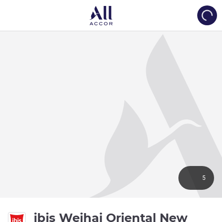
Load
5
ibis Weihai Oriental New