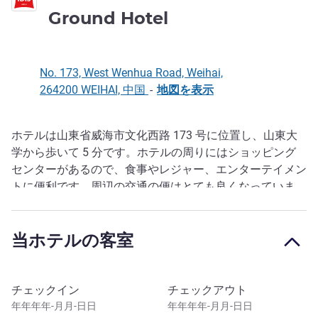
3 つ星
Ground Hotel
No. 173, West Wenhua Road, Weihai,
264200 WEIHAI, 中国
-
地図を表示
ホテルは山東省威海市文化西路 173 号に位置し、山東大
説明
学から歩いて 5 分です。ホテルの周りにはショッピング
センターがあるので、食事やレジャー、エンターテイメン
トに便利です。周辺の交通の便はとても良くなっていま
す。ホテルには 142 室の快適な客室が備わります。栄養
豊富な朝食、無料 Wi-Fi、豪華なシャワー施設、会議室も
当ホテルの客室
ご利用いただけます。
このホテルを予約
チェックイン
チェックアウト
年年年年-月月-日日
年年年年-月月-日日