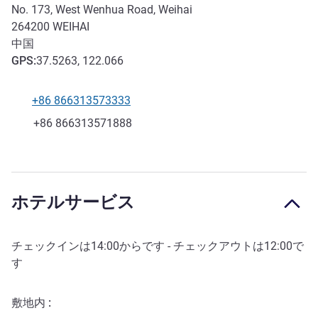
No. 173, West Wenhua Road, Weihai
264200
WEIHAI
中国
GPS
:
37.5263, 122.066
+86 866313573333
電話番号
ファックス
+86 866313571888
ホテルサービス
チェックインは
14:00
からです - チェックアウトは
12:00
で
す
敷地内