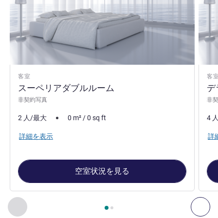
客室
客
スーペリアダブルルーム
デ
非契約写真
非
2 人/最大
0
m²
/
0
sq ft
4 
詳細を表示
詳
空室状況を見る
2
ページ中
1
ページ
, 客室 1 : スーペリアダブルルーム , 客
前に戻る - 客室
次へ