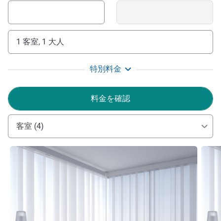
1 客室, 1 大人
特別料金
料金を確認
客室 (4)
詳細を表示
詳細