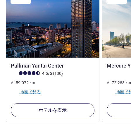
5 つ星
Pullman Yantai Center
Mercure Y
お客さまの声 (確認済みレビュー アコーホテルズ)
件のレビュー
4.5/5
(130
)
At
59.072
km
At
72.288
km
地図で見る
地図で
ホテルを表示