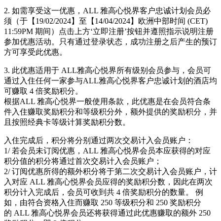
2. 如需享受这一优惠，ALL 雅高心悦界客户忠诚计划会员必
须（于【19/02/2024】至【14/04/2024】欧洲中部时间 (CET)
11:59PM 期间）点击上方‘立即注册’按钮并遵照指示说明注册
参加优惠活动。只有通过登录状态，成功注册之后产生的预订
方可享受此优惠。
3. 此优惠适用于 ALL雅高心悦界所有级别会员参与，会员可
通过入住任何一家参与ALL雅高心悦界客户忠诚计划的酒店均
可赚取 4 倍奖励积分。
根据ALL 雅高心悦界一般使用条款，此优惠是在会员符合条
件入住赚取奖励积分和等级积分外，额外提供的奖励积分，并
且按照经典卡等级计算奖励积分数。
入住完成后，积分将分别通过两次交易计入会员账户：
1/ 若会员未订阅优惠，ALL 雅高心悦界会员本应获得的对应
积分值的积分将通过首次交易计入会员账户；
2/ 订阅优惠所得的额外积分将于第二次交易计入会员账户，计
入对应 ALL 雅高心悦界会员应得的奖励积分数，因此在两次
积分计入完成后，会员可收到共 4 倍奖励积分的数量。 例
如，由符合资格入住而赚取 250 等级积分和 250 奖励积分
的 ALL 雅高心悦界会员还将获得通过此优惠赚取的额外 250