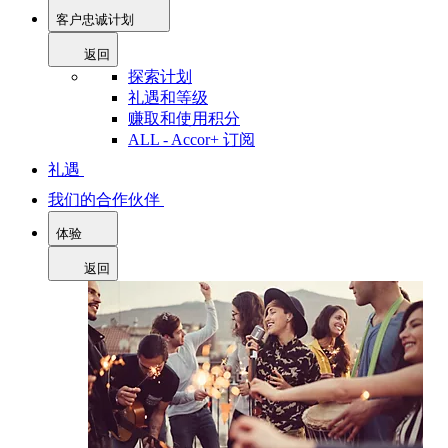
客户忠诚计划
返回
探索计划
礼遇和等级
赚取和使用积分
ALL - Accor+ 订阅
礼遇
我们的合作伙伴
体验
返回