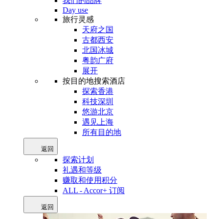
我们的品牌
Day use
旅行灵感
天府之国
古都西安
北国冰城
粤韵广府
展开
按目的地搜索酒店
探索香港
科技深圳
悠游北京
遇见上海
所有目的地
返回
探索计划
礼遇和等级
赚取和使用积分
ALL - Accor+ 订阅
返回