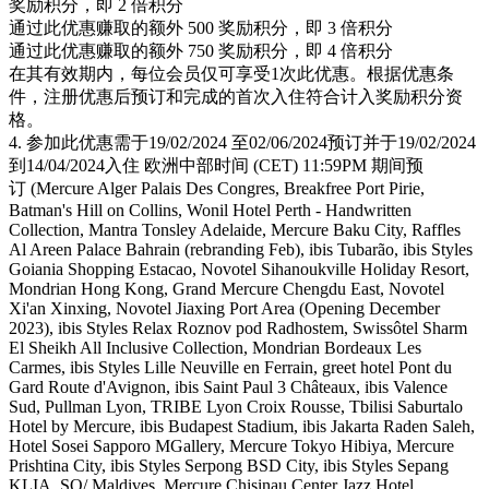
奖励积分，即 2 倍积分
通过此优惠赚取的额外 500 奖励积分，即 3 倍积分
通过此优惠赚取的额外 750 奖励积分，即 4 倍积分
在其有效期内，每位会员仅可享受1次此优惠。根据优惠条
件，注册优惠后预订和完成的首次入住符合计入奖励积分资
格。
4. 参加此优惠需于19/02/2024 至02/06/2024预订并于19/02/2024
到14/04/2024入住 欧洲中部时间 (CET) 11:59PM 期间预
订 (Mercure Alger Palais Des Congres, Breakfree Port Pirie,
Batman's Hill on Collins, Wonil Hotel Perth - Handwritten
Collection, Mantra Tonsley Adelaide, Mercure Baku City, Raffles
Al Areen Palace Bahrain (rebranding Feb), ibis Tubarão, ibis Styles
Goiania Shopping Estacao, Novotel Sihanoukville Holiday Resort,
Mondrian Hong Kong, Grand Mercure Chengdu East, Novotel
Xi'an Xinxing, Novotel Jiaxing Port Area (Opening December
2023), ibis Styles Relax Roznov pod Radhostem, Swissôtel Sharm
El Sheikh All Inclusive Collection, Mondrian Bordeaux Les
Carmes, ibis Styles Lille Neuville en Ferrain, greet hotel Pont du
Gard Route d'Avignon, ibis Saint Paul 3 Châteaux, ibis Valence
Sud, Pullman Lyon, TRIBE Lyon Croix Rousse, Tbilisi Saburtalo
Hotel by Mercure, ibis Budapest Stadium, ibis Jakarta Raden Saleh,
Hotel Sosei Sapporo MGallery, Mercure Tokyo Hibiya, Mercure
Prishtina City, ibis Styles Serpong BSD City, ibis Styles Sepang
KLIA, SO/ Maldives, Mercure Chisinau Center Jazz Hotel,