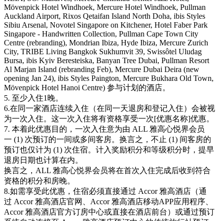
Mövenpick Hotel Windhoek, Mercure Hotel Windhoek, Pullman
Auckland Airport, Rixos Qetaifan Island North Doha, ibis Styles
Sibiu Arsenal, Novotel Singapore on Kitchener, Hotel Faber Park
Singapore - Handwritten Collection, Pullman Cape Town City
Centre (rebranding), Mondrian Ibiza, Hyde Ibiza, Mercure Zurich
City, TRIBE Living Bangkok Sukhumvit 39, Swissôtel Uludag
Bursa, ibis Kyiv Beresteiska, Banyan Tree Dubai, Pullman Resort
Al Marjan Island (rebranding Feb), Mercure Dubai Deira (new
opening Jan 24), ibis Styles Paington, Mercure Bukhara Old Town,
Mövenpick Hotel Hanoi Centre) 参与计划的酒店。
5. 至少入住1晚。
6.在同一家酒店连续入住（在同一天退房和登记入住）会被视
为一次入住。这一次入住将有资格享受一次[优惠名称]优惠。
7. 本着此优惠目的，一次入住意为由 ALL 雅高心悦界会员
一 (1) 次预订的一间或多间客房。换言之，不止 (1) 间客房的
预订也仅计为 (1) 次住宿。计入奖励积分和等级积分时，提早
退房日期也计算在内。
换言之，ALL 雅高心悦界会员将在首次入住完成后收到符合
资格的积分和房晚。
8.如需享受此优惠，住宿必须直接通过 Accor 雅高酒店（通
过 Accor 雅高酒店官网、Accor 雅高酒店移动APP应用程序、
Accor 雅高酒店官方订房中心或直接在酒店前台）或通过预订