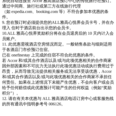
系统自动连接至 Accor 雅高酒店预订中心的传统旅行社预订。
通过中间商、旅行社或第三方在线旅行代理
（如 expedia.com、booking.com 等）不符合参加本优惠的条
件。
9. 您在预订时必须提供您的ALL雅高心悦界会员卡号，并在办
理入 住时于酒店前台出示您的会员卡。
10.ALL 雅高心悦界奖励积分将在会员退房后的 10 天内计入会
员账户。
11. 此优惠需视酒店空房情况而定。一般销售条款与细则适用
于各酒店门市价预订住宿。
已在 onefinestay 上完成的住宿不符合此优惠的条件。
若 Accor 和/或其合作酒店以及/或与此项优惠相关的合作商家
因外部因素和不可抗力无法执行此项优惠活动或执行费用过于
昂贵，从而导致无法提供相关服务或无法享受该优惠，Accor
和/或其合作酒店以及/或与此项优惠相关的合作商家不承担任
何责任。如果在上述情况下未能产生优惠，不会向客户或会员
给予任何赔偿或此优惠预计可能产生的任何权益（例如“奖励
积分”）。
12. 请在有关本优惠与 ALL 雅高酒店电话订房中心或客服热线
的所有通讯中指明参考号 006126。