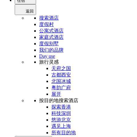
住宿
返回
搜索酒店
度假村
公寓式酒店
家庭式酒店
度假别墅
我们的品牌
Day use
旅行灵感
天府之国
古都西安
北国冰城
粤韵广府
展开
按目的地搜索酒店
探索香港
科技深圳
悠游北京
遇见上海
所有目的地