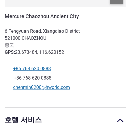
Mercure Chaozhou Ancient City
6 Fengyuan Road, Xiangqiao District
521000
CHAOZHOU
중국
GPS
:
23.673484, 116.620152
+86 768 620 0888
전화
팩스
+86 768 620 0888
E-mail
chenmin0200@hworld.com
호텔 서비스