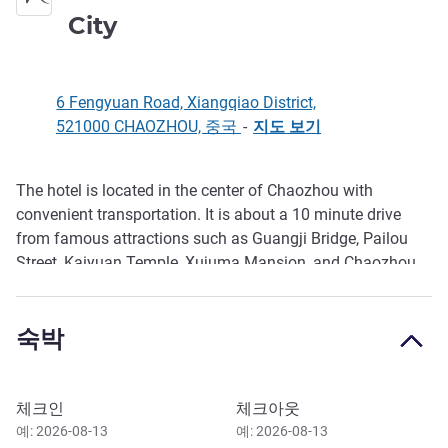
4성
City
6 Fengyuan Road, Xiangqiao District,
521000 CHAOZHOU, 중국
-
지도 보기
The hotel is located in the center of Chaozhou with
호텔설명
convenient transportation. It is about a 10 minute drive
from famous attractions such as Guangji Bridge, Pailou
Street, Kaiyuan Temple, Xujuma Mansion, and Chaozhou
West Lake. The hotel has a variety of luxurious and
comfortable rooms, providing you with open spaces and
숙박
diverse choices, making it the best place to stay in
Fengcheng.
이 호텔 예약하기
체크인
체크아웃
예: 2026-08-13
예: 2026-08-13