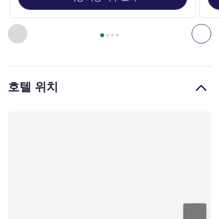
4
/
1
페이지
, 객실 1 : STANDARD ROOM, 1 Kingsize Bed , 객실 2
이전 - 객실
다음
호텔 위치