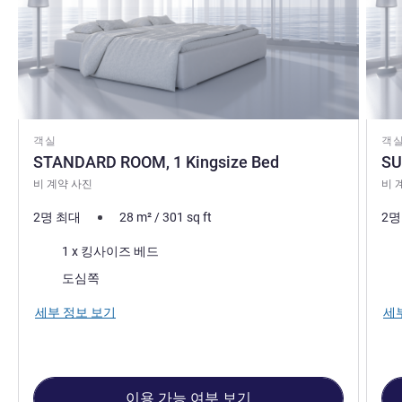
객실
객
STANDARD ROOM, 1 Kingsize Bed
SU
비 계약 사진
비 
2명 최대
28
m²
/
301
sq ft
2명
침구
침
1 x 킹사이즈 베드
전망:
전망
도심쪽
세부 정보 보기
세
이용 가능 여부 보기