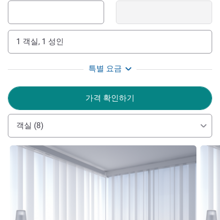
1 객실, 1 성인
특별 요금
가격 확인하기
객실 (8)
세부 정보 보기
세부 