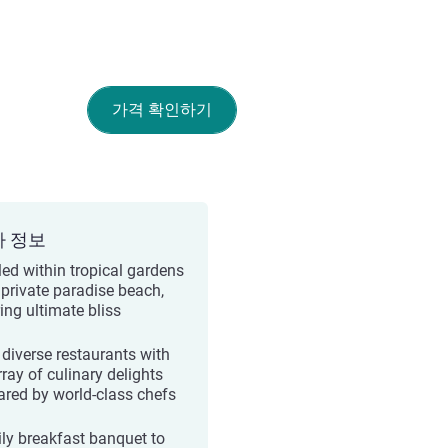
가격 확인하기
가 정보
led within tropical gardens
 private paradise beach,
ing ultimate bliss
 diverse restaurants with
ray of culinary delights
ared by world-class chefs
ily breakfast banquet to