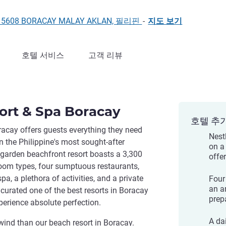
ak, 5608 BORACAY MALAY AKLAN, 필리핀
-
지도 보기
호텔 서비스
고객 리뷰
ort & Spa Boracay
호텔 추
racay offers guests everything they need
Nest
n the Philippine's most sought-after
on a
l garden beachfront resort boasts a 3,300
offer
room types, four sumptuous restaurants,
spa, a plethora of activities, and a private
Four
an ar
urated one of the best resorts in Boracay
prep
xperience absolute perfection.
A da
nwind than our beach resort in Boracay.