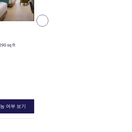
다음 - 객실
객실
Superior King
290
sq ft
3명 최대
31
m²
/
333
sq ft
침구
1 x 킹사이즈 베드
세부 정보 보기
능 여부 보기
이용 가능 여부