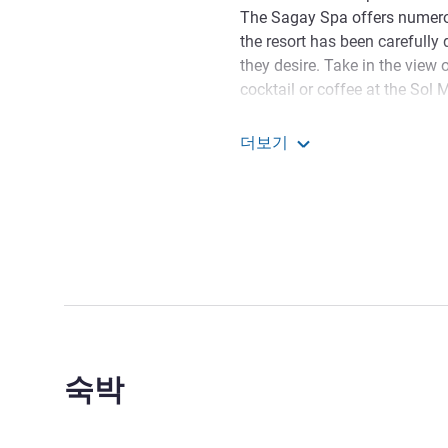
The Sagay Spa offers numerou
the resort has been carefully 
they desire. Take in the view 
cocktail or coffee at the Sol
beautiful island's largest mul
At our hotel in Boracay, all y
더보기
Mövenpick Resort & Spa 
숙박