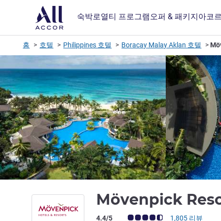
숙박
로열티 프로그램
오퍼 & 패키지
아코르
홈
호텔
Philippines 호텔
Boracay Malay Aklan 호텔
Möv
Mövenpick Reso
고객 평점 (ALL 평가)
4.4/5
1,805 리뷰