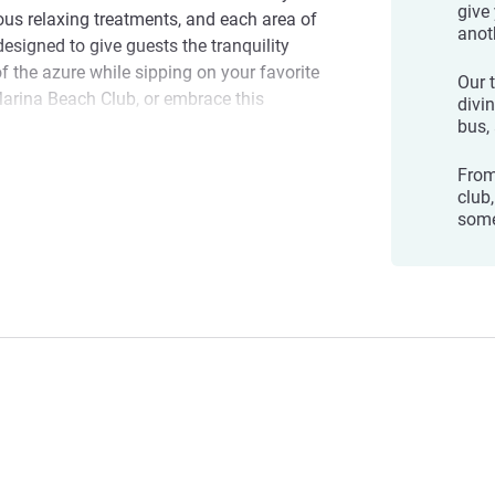
give 
s relaxing treatments, and each area of
anot
designed to give guests the tranquility
of the azure while sipping on your favorite
Our 
 Marina Beach Club, or embrace this
divin
ti-level pool with its very own swim-up bar.
bus,
our needs are met.
From 
Boracay
club,
some