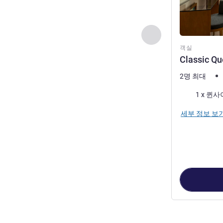
이전 - 객실
객실
Classic Q
2명 최대
침구
1 x 퀸
세부 정보 보
3
/
1
페이지
, 객실 1