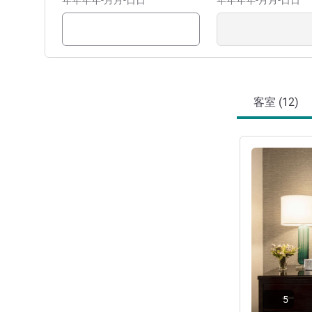
年年年年-月月-日日
年年年年-月月-日日
客室 (12)
詳細を表示
5