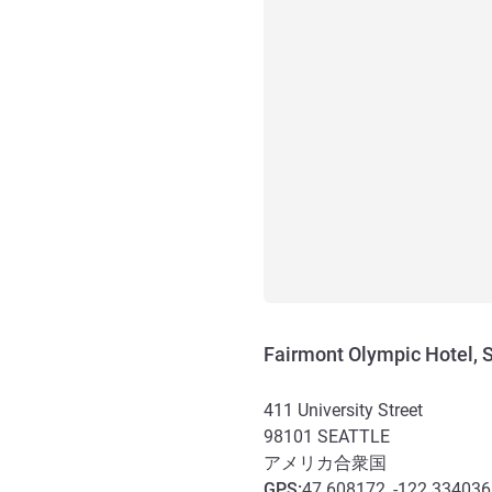
Fairmont Olympic Hotel, S
411 University Street
98101
SEATTLE
アメリカ合衆国
GPS
:
47.608172, -122.334036