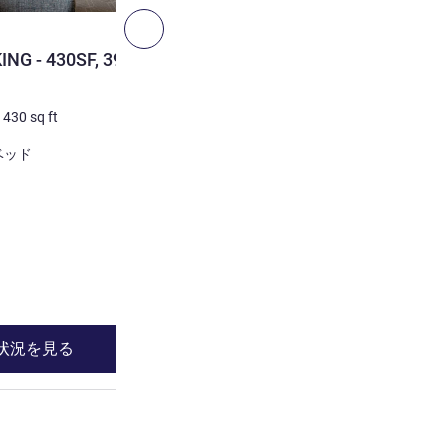
次へ - 客室
客室
NG - 430SF, 39SM,
DELUXE ROOM 2 DOUBLE -
spacious, mini bar
/
430
sq ft
4 人/最大
39
m²
/
419
sq ft
寝具
ベッド
2 x ダブルベッド
ビュー:
街側
詳細を表示
状況を見る
空室状況を見
sk, windows that open, mini bar , 客室 2 : DELUXE ROOM 1 KING