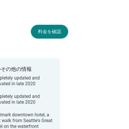
料金を確認
のその他の情報
letely updated and
vated in late 2020
letely updated and
vated in late 2020
mark downtown hotel, a
t walk from Seattle's Great
l on the waterfront