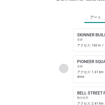
アクセスと交通機関
アート、
SKINNER BUIL
史跡
アクセス:
160
m
/
PIONEER SQU
史跡
前に戻る - アート、
アクセス:
1.61
km
drive
BELL STREET 
観光名所
アクセス:
2.41
km