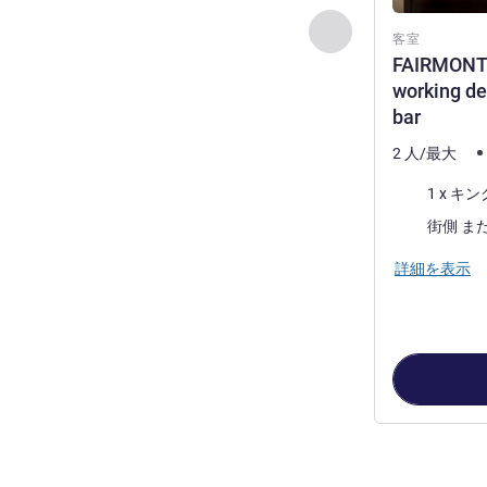
前に戻る - 客室
客室
FAIRMONT 
working de
bar
2 人/最大
寝具
1 x 
ビュー:
詳細を表示
6
ページ中
1
ペ