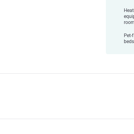
Heat
equi
roo
Pet-
beds