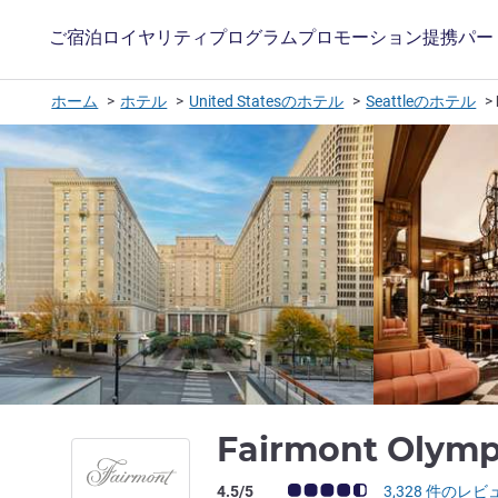
ご宿泊
ロイヤリティプログラム
プロモーション
提携パー
ホーム
ホテル
United Statesのホテル
Seattleのホテル
Fairmont Olympi
お客さまの声 (確認済みレビュー アコー
4.5/5
3,328 件のレビ