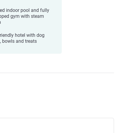
ed indoor pool and fully
pped gym with steam
m
friendly hotel with dog
, bowls and treats