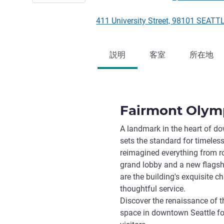
411 University Street, 98101 
説明
客室
所在地
Fairmont Olymp
A landmark in the heart of d
sets the standard for timeles
reimagined everything from 
grand lobby and a new flags
are the building's exquisite 
thoughtful service.
Discover the renaissance of t
space in downtown Seattle for