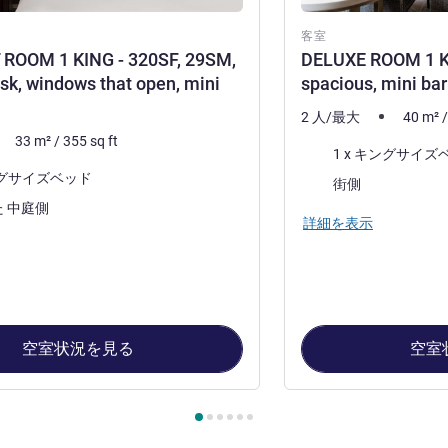
客室
ROOM 1 KING - 320SF, 29SM,
DELUXE ROOM 1 KI
sk, windows that open, mini
spacious, mini bar
2 人/最大
40
m²
33
m²
/
355
sq ft
寝具
1 x キングサイズ
キングサイズベッド
ビュー:
街側
街側 また 中庭側
詳細を表示
空室状況を見る
空室
ージ
, 客室 1 : FAIRMONT ROOM 1 KING - 320SF, 29SM, working de