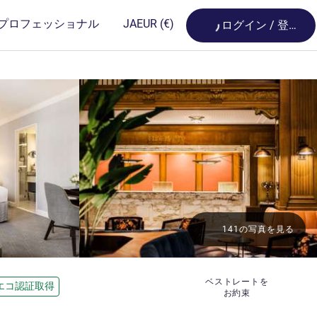
Loading...
プロフェッショナル
JA
EUR
(€)
ログイン / 登録
141の写真を見る
ベストレートを
エコ認証取得
お約束