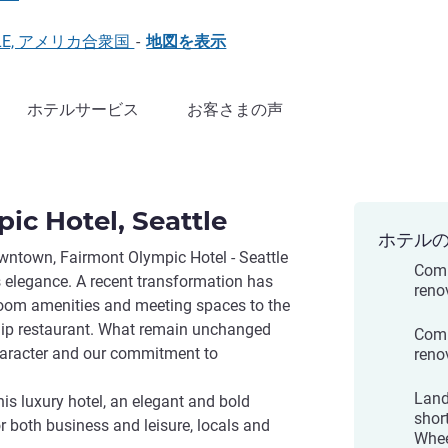
SEATTLE, アメリカ合衆国
-
地図を表示
ホテルサービス
お客さまの声
ic Hotel, Seattle
ホテル
owntown, Fairmont Olympic Hotel - Seattle
Comp
s elegance. A recent transformation has
reno
room amenities and meeting spaces to the
hip restaurant. What remain unchanged
Comp
character and our commitment to
reno
Land
his luxury hotel, an elegant and bold
shor
 both business and leisure, locals and
Whee