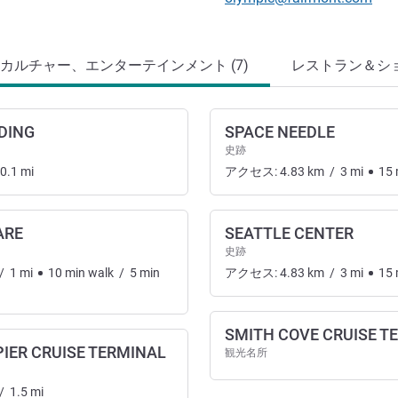
カルチャー、エンターテインメント (7)
レストラン＆ショッ
DING
SPACE NEEDLE
史跡
0.1
mi
アクセス:
4.83
km
/
3
mi
15
ARE
SEATTLE CENTER
史跡
カルチャー、エンターテインメント
/
1
mi
10
min
walk
/
5
min
アクセス:
4.83
km
/
3
mi
15
SMITH COVE CRUISE T
PIER CRUISE TERMINAL
観光名所
/
1.5
mi