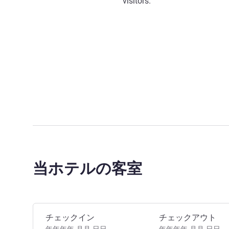
visitors.
当ホテルの客室
このホテルを予約
チェックイン
チェックアウト