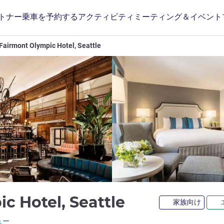
トナー
乗車を予約する
アクティビティ
ミーティング＆イベント
Fairmont Olympic Hotel, Seattle
4 つ星
c Hotel, Seattle
家族向け
ホテルズ)
ュー