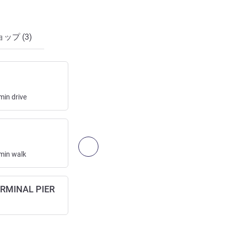
プ (3)
THE GOLF CLUB AT NEWCASTLE
ゴルフコース
min
drive
次へ - アート、カルチャー、エンタ
min
walk
ERMINAL PIER