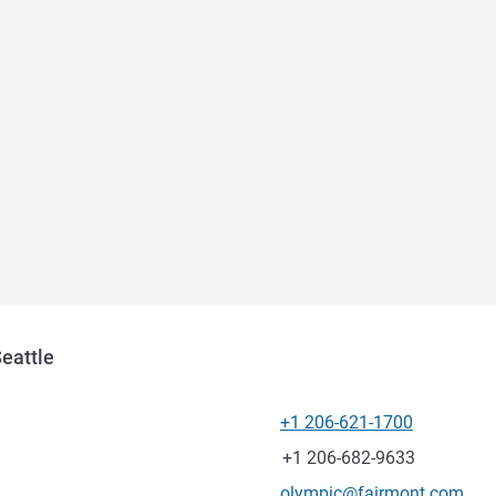
eattle
+1 206-621-1700
電話番号
ファックス
+1 206-682-9633
Eメール
olympic@fairmont.com