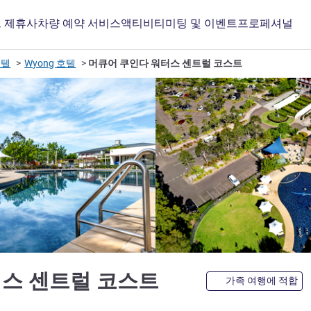
 제휴사
차량 예약 서비스
액티비티
미팅 및 이벤트
프로페셔널
호텔
Wyong 호텔
머큐어 쿠인다 워터스 센트럴 코스트
4성
터스 센트럴 코스트
가족 여행에 적합