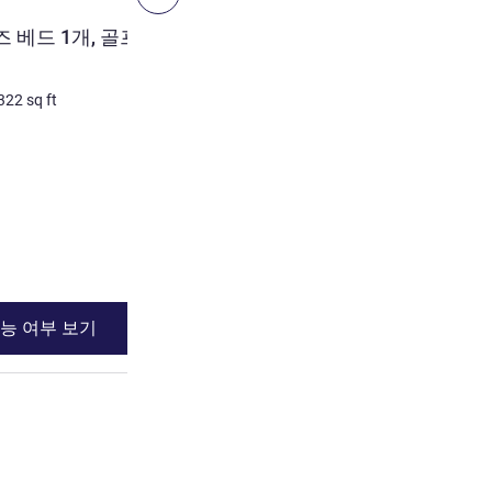
객실
 베드 1개, 골프장 전
프리빌리지룸 - 퀸사이즈 베
2명 최대
42
m²
/
452
sq ft
322
sq ft
침구
1 x 퀸사이즈 베드
전망:
정원쪽
가장 많은 숙소:
발코니 또는 테라스
세부 정보 보기
능 여부 보기
이용 가능 여부
이즈 베드 1개, 골프장 전망, 발코니