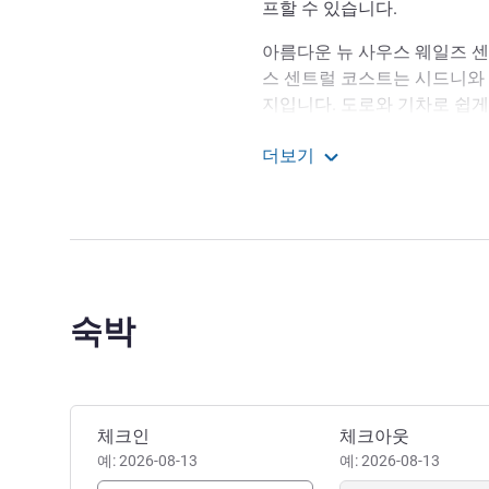
프할 수 있습니다.
아름다운 뉴 사우스 웨일즈 
스 센트럴 코스트는 시드니와 
지입니다. 도로와 기차로 쉽게
다운 해변과 활기찬 마을, 
더보기
있습니다.
머큐어 쿠인다 워터스 센
뉴 사우스 웨일즈의 반짝이는 
티비티, 여유로운 문화로 유
다.
머큐어 쿠인다 워터스 센트
숙박
어 리조트 방문을 환영하며 
바랍니다. gm@kooindahwater
Chase Mullen 호텔 관리
이 호텔 예약하기
체크인
체크아웃
예: 2026-08-13
예: 2026-08-13