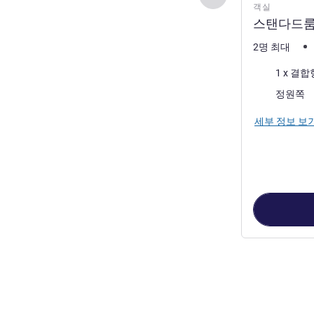
객실
스탠다드룸 
2명 최대
침구
1 x 결
전망:
정원쪽
세부 정보 보
2
/
1
페이지
, 객실