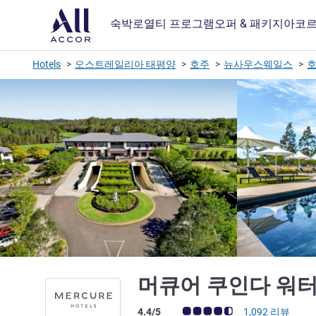
숙박
로열티 프로그램
오퍼 & 패키지
아코르
Hotels
오스트레일리아 태평양
호주
뉴사우스웨일스
머큐어 쿠인다 워
고객 평점 (ALL 평가)
4.4/5
1,092 리뷰