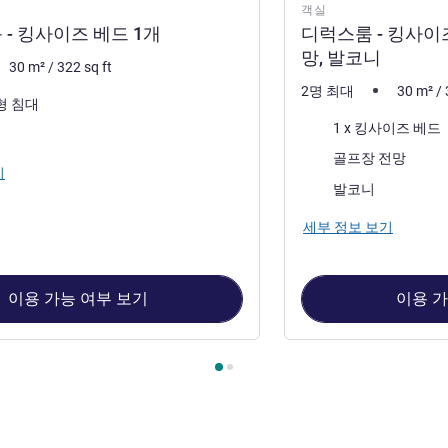
객실
- 킹사이즈 베드 1개
디럭스룸 - 킹사이즈
망, 발코니
30
m²
/
322
sq ft
2명 최대
30
m²
/
합형 침대
침구
1 x 킹사이즈 베드
전망:
골프장 전망
기
가장 많은 숙소:
발코니
세부 정보 보기
이용 가능 여부 보기
이용 가
 1 : 스탠다드룸 - 킹사이즈 베드 1개 , 객실 2 : 디럭스룸 - 킹사