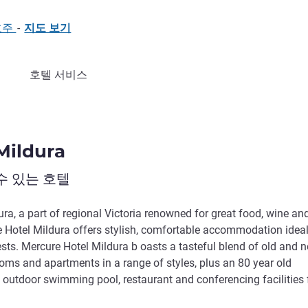
 호주
-
지도 보기
호텔 서비스
Mildura
수 있는 호텔
ura, a part of regional Victoria renowned for great food, wine an
 Hotel Mildura offers stylish, comfortable accommodation ideal
sts. Mercure Hotel Mildura b oasts a tasteful blend of old and n
oms and apartments in a range of styles, plus an 80 year old
 outdoor swimming pool, restaurant and conferencing facilities 