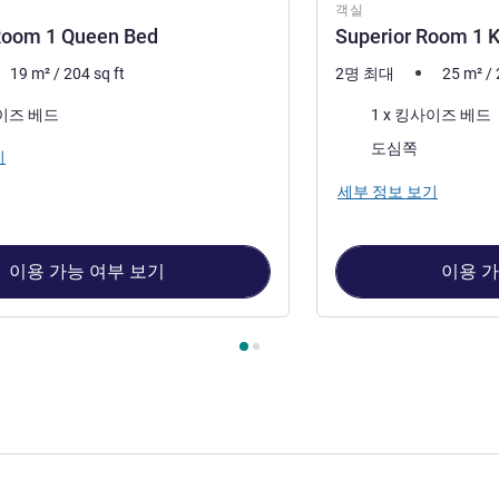
객실
Room 1 Queen Bed
Superior Room 1 
19
m²
/
204
sq ft
2명 최대
25
m²
/
침구
사이즈 베드
1 x 킹사이즈 베드
전망:
도심쪽
기
세부 정보 보기
이용 가능 여부 보기
이용 가
1 : Standard Room 1 Queen Bed , 객실 2 : Superior Room 1 King