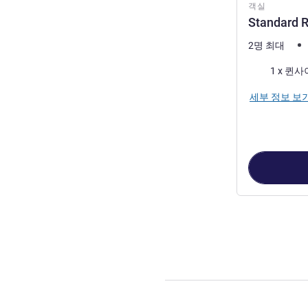
객실
Standard 
2명 최대
침구
1 x 퀸
세부 정보 보
2
/
1
페이지
, 객실 