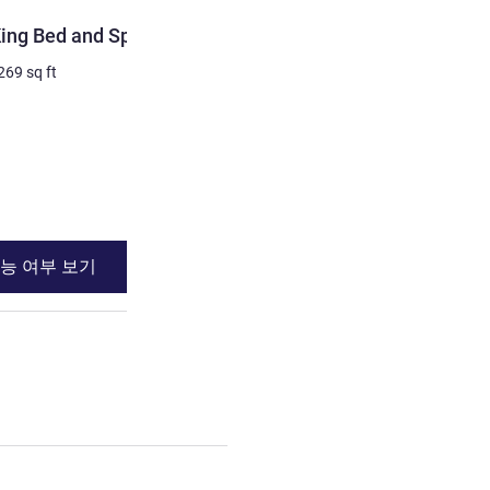
객실
King Bed and Spa
Privilege Room 1 King Be
269
sq ft
2명 최대
25
m²
/
269
sq ft
침구
1 x 킹사이즈 베드
전망:
도심쪽
세부 정보 보기
능 여부 보기
이용 가능 여부
 Bed and Spa