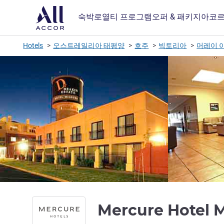
숙박
로열티 프로그램
오퍼 & 패키지
아코르
Hotels
오스트레일리아 태평양
호주
빅토리아
머레이 
Mercure Hotel 