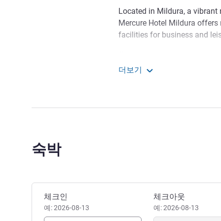
Located in Mildura, a vibrant 
Mercure Hotel Mildura offers
facilities for business and lei
Feel welcome staying with
Clay Storer 호텔 관리
더보기
Mercure Hotel Mildura
숙박
이 호텔 예약하기
체크인
체크아웃
예: 2026-08-13
예: 2026-08-13