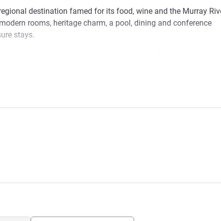
regional destination famed for its food, wine and the Murray Rive
 modern rooms, heritage charm, a pool, dining and conference
sure stays.
 us! info@hotelmildura.com.au 03 5051 2500