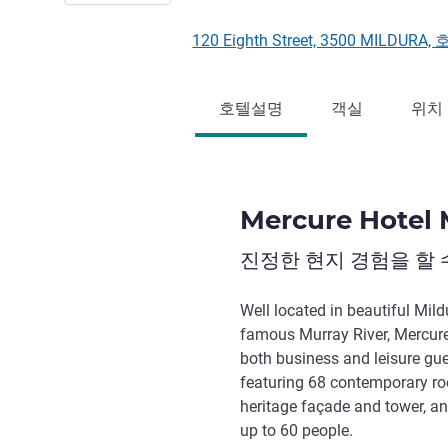
120 Eighth Street, 3500 MILDURA,
호텔설명
객실
위치
Mercure Hotel 
진정한 현지 경험을 할 
Well located in beautiful Mild
famous Murray River, Mercure
both business and leisure gue
featuring 68 contemporary ro
heritage façade and tower, an
up to 60 people.