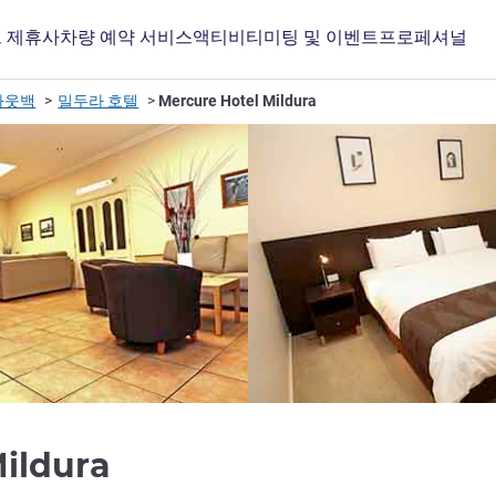
 제휴사
차량 예약 서비스
액티비티
미팅 및 이벤트
프로페셔널
아웃백
밀두라 호텔
Mercure Hotel Mildura
4성
Mildura