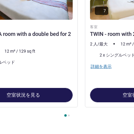
7
客室
room with a double bed for 2
TWIN - room with 
2 人/最大
12
m²
12
m²
/
129
sq ft
寝具
2 x シングルベッ
ブルベッド
詳細を表示
空室状況を見る
空室
ージ
, 客室 1 : DOUBLE—A room with a double bed for 2 people. , 