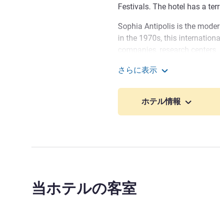
Festivals. The hotel has a ter
Sophia Antipolis is the moder
in the 1970s, this internatio
companies, research centers, 
French Silicon Valley attracts
さらに表示
world. A superb destination c
ibis budget Antibes Sop
Mediterranean and Sophia Anti
ホテル情報
Between Nice and Cannes, Anti
Riviera known for its charm, 
old town is surrounded by ra
You can book with complet
measures to ensure that your s
当ホテルの客室
ホテル経営