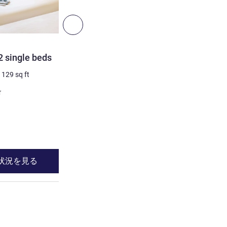
7
次へ - 客室
客室
2 single beds
TRIPLE - Room with a lar
bunk bed
/
129
sq ft
3 人/最大
13
m²
/
139
sq ft
ド
バリアフリールーム
詳細を表示
状況を見る
空室状況を見
客室 2 : TWIN - room with 2 single beds