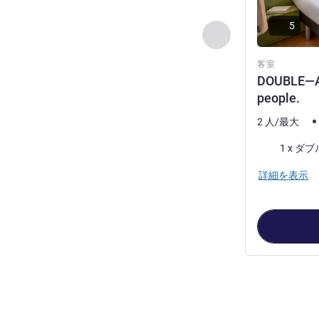
5
前に戻る - 客室
客室
DOUBLE—A 
people.
2 人/最大
寝具
1 x ダ
詳細を表示
2
ページ中
1
ペ