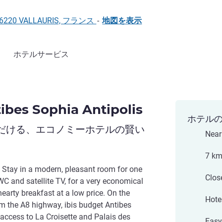
6, 06220 VALLAURIS, フランス
-
地図を表示
ホテルサービス
ibes Sophia Antipolis
ホテル
だける、エコノミーホテルの賢い
Near
7 km
. Stay in a modern, pleasant room for one
Clos
WC and satellite TV, for a very economical
 hearty breakfast at a low price. On the
Hotel
m the A8 highway, ibis budget Antibes
 access to La Croisette and Palais des
Easy