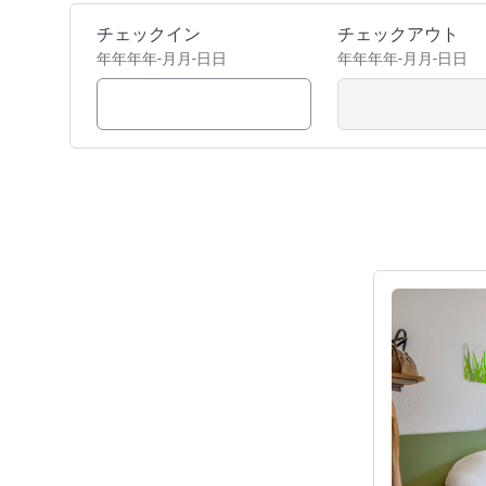
このホテルを予約
チェックイン
チェックアウト
年年年年-月月-日日
年年年年-月月-日日
詳細を表示