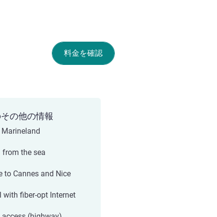
料金を確認
のその他の情報
 Marineland
 from the sea
e to Cannes and Nice
 with fiber-opt Internet
 access (highway)