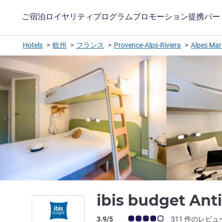
ご宿泊
ロイヤリティプログラム
プロモーション
提携パー
Hotels
欧州
フランス
Provence-Alps-Riviera
Alpes Mar
ibis budget Ant
お客さまの声 (確認済みレビュー アコー
3.9/5
311 件のレビュ