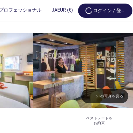
Loading...
プロフェッショナル
JA
EUR
(€)
ログイン / 登録
s
51の写真を見る
ベストレートを
お約束