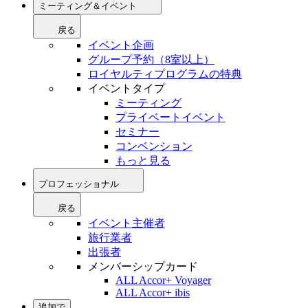
ミーティング＆イベント
戻る
イベント企画
グループ予約（8室以上）
ロイヤルティプログラムの特典
イベントタイプ
ミーティング
プライベートイベント
セミナー
コンベンション
もっと見る
プロフェッショナル
戻る
イベント主催者
旅行業者
出張者
メンバーシップカード
ALL Accor+ Voyager
ALL Accor+ ibis
追加で