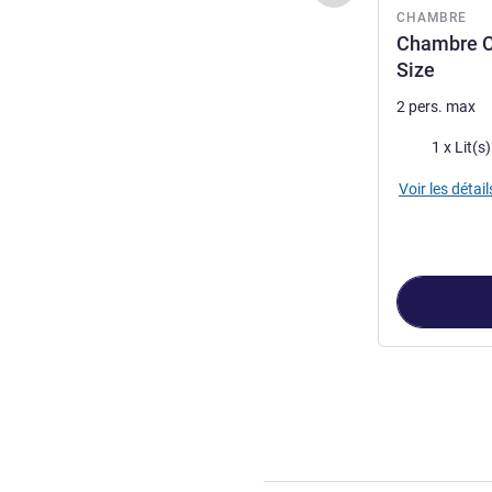
CHAMBRE
Chambre Cl
Size
2 pers. max
Literie
1 x Lit(s
Voir les détail
Page
1
sur
3
, Ch