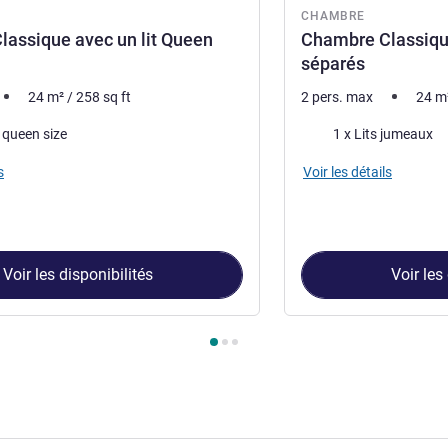
CHAMBRE
assique avec un lit Queen
Chambre Classique
séparés
24
m²
/
258
sq ft
2 pers. max
24
m
Literie
) queen size
1 x Lits jumeaux
s
Voir les détails
Voir les disponibilités
Voir les
ambre 1 : Chambre Classique avec un lit Queen Size , Chambre 