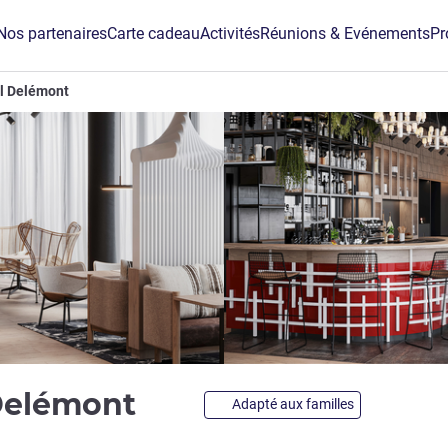
Nos partenaires
Carte cadeau
Activités
Réunions & Evénements
Pr
l Delémont
4 étoiles
Delémont
Adapté aux familles