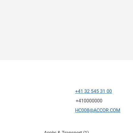
+41 32 545 31 00
Téléphone
Fax
+410000000
Email de contact
HC008@ACCOR.COM
Accès & Transport (1)