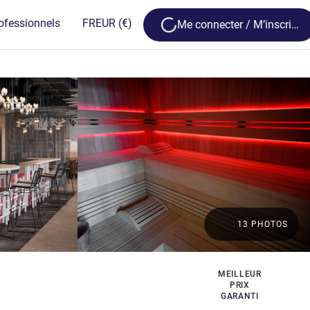
Loading...
ofessionnels
FR
EUR
(€)
Me connecter / M’inscrire
13 PHOTOS
MEILLEUR
PRIX
GARANTI