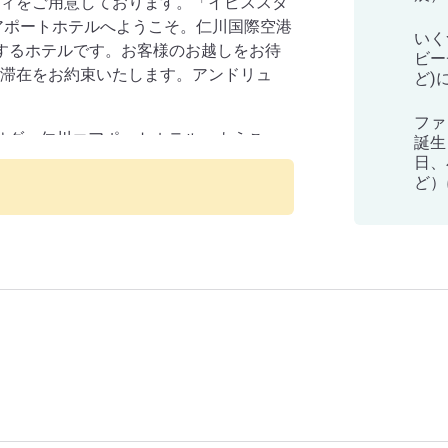
ィをご用意しております。「イビススタ
アポートホテルへようこそ。仁川国際空港
いく
するホテルです。お客様のお越しをお待
ビー
滞在をお約束いたします。アンドリュ
ど)
ファ
バサダー仁川エアポートホテルへようこ
誕生
 2 の正面にあります。心に残るご滞在を
日、
ど）
お越しをお待ちしております」