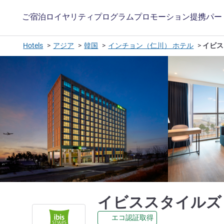
ご宿泊
ロイヤリティプログラム
プロモーション
提携パー
Hotels
アジア
韓国
インチョン（仁川） ホテル
イビス
イビススタイルズ
エコ認証取得