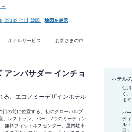
ホテルズ)
ュー
C II, 22382 仁川, 韓国
-
地図を表示
ホテルサービス
お客さまの声
 アンバサダー インチョ
ホテル
仁川
く、
れる、エコノミーデザインホテル
ます
の目の前に位置する、初のグローバルブ
パー
客室、レストラン、バー、2つのミーティン
ティ
ル・
、無料フィットネスセンター、屋内駐車
展）