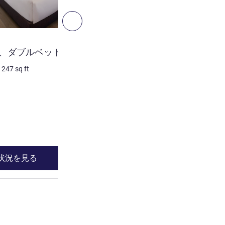
4
次へ - 客室
客室
ダブルベッド 1 台
スーペリアルーム、シング
/
247
sq ft
2 人/最大
23
m²
/
247
sq ft
寝具
2 x シングルベッド
詳細を表示
状況を見る
空室状況を見
ド1台 , 客室 2 : スーペリアルーム、ダブルベッド 1 台