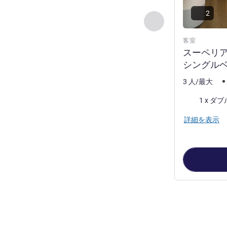
2
前に戻る - 客室
客室
スーペリ
シングルベ
3 人/最大
寝具
詳細を表示
2
ページ中
1
ペ