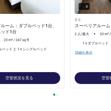
4
客室
アルーム：ダブルベッド1台、
スーペリアルーム、
ッド1台
2 人/最大
23
m²
23
m²
/
247
sq ft
寝具
1 x ダブルベッド
1 x ダブルベッド と 1 x シングルベッド
詳細を表示
空室状況を見る
空室
ージ
, 客室 1 : スーペリアルーム：ダブルベッド1台、シングルベッ