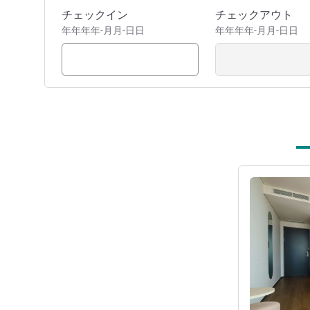
このホテルを予約
チェックイン
チェックアウト
年年年年-月月-日日
年年年年-月月-日日
詳細を表示