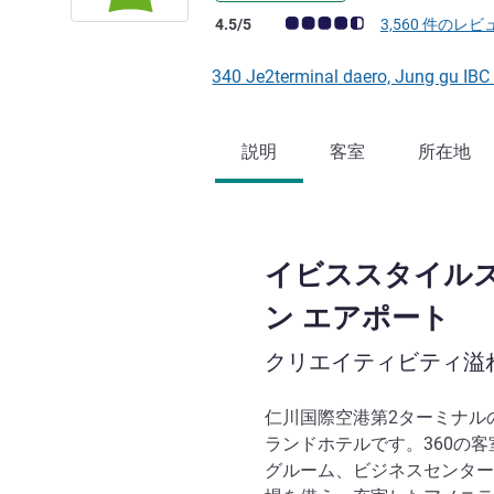
お客さまの声 (確認済みレビュー アコー
4.5/5
3,560 件のレビ
340 Je2terminal daero, Jung gu IB
説明
客室
所在地
イビススタイルズ
ン エアポート
クリエイティビティ溢
仁川国際空港第2ターミナル
ランドホテルです。360の
グルーム、ビジネスセンター