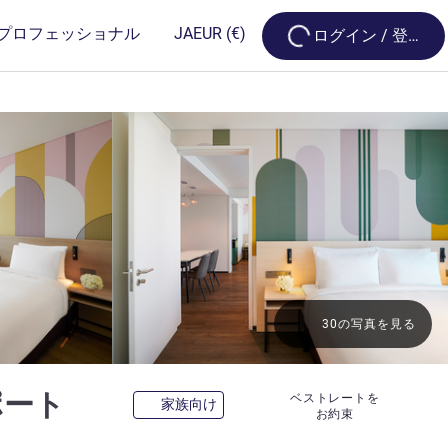
Loading...
プロフェッショナル
JA
EUR
(€)
ログイン / 登録
30の写真を見る
4 つ星
ポート
ベストレートを
家族向け
お約束