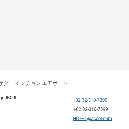
サダー インチョン エアポート
u IBC II
+82 32-310-7200
電話番号
ファックス
+82 32-310-7399
Eメール
HB7P1@accor.com