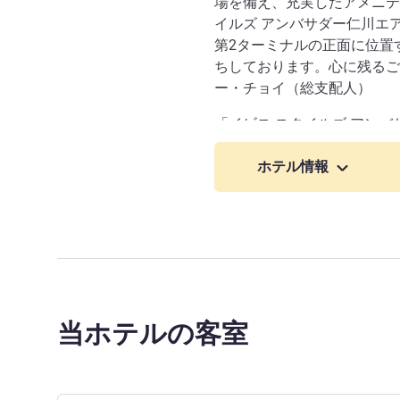
場を備え、充実したアメニテ
イルズ アンバサダー仁川エ
第2ターミナルの正面に位置
ちしております。心に残るご
ー・チョイ（総支配人）
「イビス スタイルズ アン
そ。仁川国際空港ターミナル
お約束いたします。お客様の
ホテル情報
当ホテルの客室