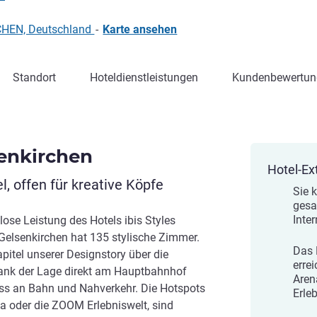
CHEN, Deutschland
-
Karte ansehen
Standort
Hoteldienstleistungen
Kundenbewertun
senkirchen
Hotel-Ex
, offen für kreative Köpfe
Sie 
gesa
Inter
ose Leistung des Hotels ibis Styles
s Gelsenkirchen hat 135 stylische Zimmer.
Das H
apitel unserer Designstory über die
erre
 Dank der Lage direkt am Hauptbahnhof
Aren
ss an Bahn und Nahverkehr. Die Hotspots
Erle
ena oder die ZOOM Erlebniswelt, sind