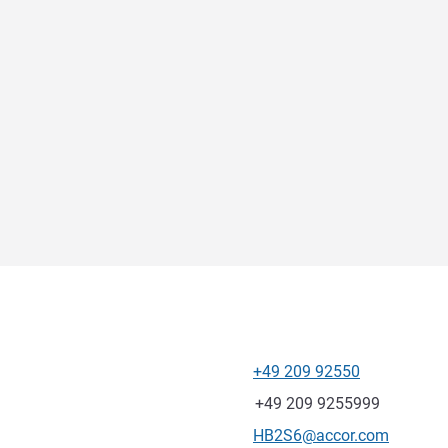
+49 209 92550
Tel
Fax
+49 209 9255999
Kontakt-E-Mail
HB2S6@accor.com