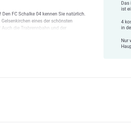
Das 
ist e
 Den FC Schalke 04 kennen Sie natürlich.
 Gelsenkirchen eines der schönsten
4 ko
in d
 Auch die Trabrennbahn und der
inen Besuch wert. Viel Spaß!
Nur 
Hau
e Mitarbeiter sind Ihnen 24 Stunden
hen
lt bei uns entspannt und gleichzeitig
iger Aufenthalt, der so individuell ist wie
ion