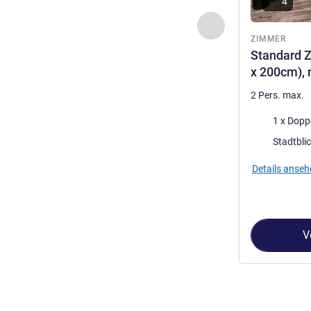
4
Zurück - Zimmer
ZIMMER
Standard Z
x 200cm), 
2 Pers. max.
Bettwäsche
1 x Dopp
Aussicht:
Stadtbli
Details anseh
V
Seite
1
von
2
, Z