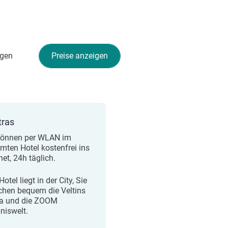
gen
Preise anzeigen
tras
können per WLAN im
mten Hotel kostenfrei ins
net, 24h täglich.
otel liegt in der City, Sie
ichen bequem die Veltins
a und die ZOOM
bniswelt.