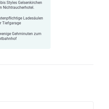
ibis Styles Gelsenkirchen
in Nichtraucherhotel.
stenpflichtige Ladesäulen
er Tiefgarage
wenige Gehminuten zum
ptbahnhof