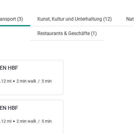
ung
ansport (3)
Kunst, Kultur und Unterhaltung (12)
Nat
Restaurants & Geschäfte (1)
EN HBF
.12
mi
2
min
walk
/
5
min
EN HBF
.12
mi
2
min
walk
/
5
min