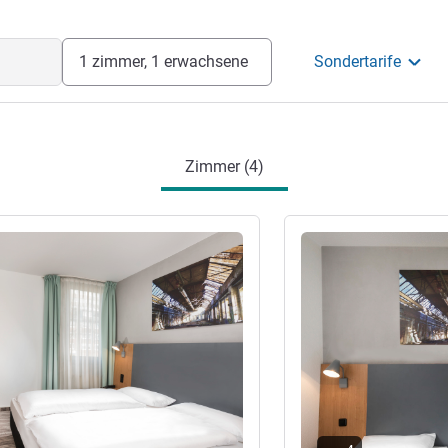
1 zimmer, 1 erwachsene
Sondertarife
Zimmer (4)
en
Details ansehen