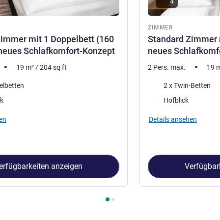
4
ZIMMER
immer mit 1 Doppelbett (160
Standard Zimmer m
neues Schlafkomfort-Konzept
neues Schlafkomf
19
m²
/
204
sq ft
2 Pers. max.
19
Bettwäsche
elbetten
2 x Twin-Betten
Aussicht:
ck
Hofblick
en
Details ansehen
erfügbarkeiten anzeigen
Verfügbar
immer 1 : Standard Zimmer mit 1 Doppelbett (160 x 200cm), neu