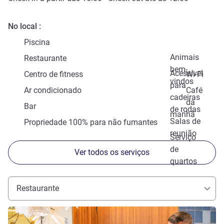
No local
Piscina
Animais
Restaurante
bem-
Acessível
Centro de fitness
Wi-Fi
vindos
para
Ar condicionado
Café
cadeiras
da
Bar
de rodas
manhã
Salas de
Propriedade 100% para não fumantes
reunião
Serviço
de
Ver todos os serviços
quartos
Restaurante
Ver detalhes