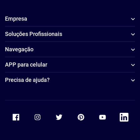
Empresa
Soluções Profissionais
Navegação
APP para celular
Precisa de ajuda?
Accor Facebook
Accor Instagram
Accor Twitter
Accor Pinterest
Accor Youtube
Accor Li