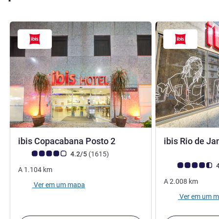
3 estrelas
ibis Copacabana Posto 2
ibis Rio de Ja
Classificação clientes Avis (Classificação ALL)
comentários
4.2/5
(1615
)
Classificação clie
4
A
1.104
km
A
2.008
km
Ver em um mapa
Ver em um 