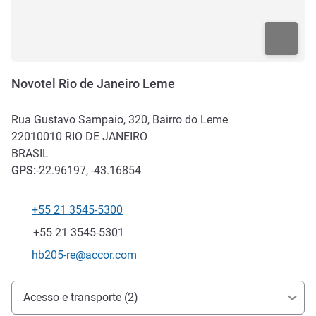
Novotel Rio de Janeiro Leme
Rua Gustavo Sampaio, 320, Bairro do Leme
22010010
RIO DE JANEIRO
BRASIL
GPS
:
-22.96197, -43.16854
+55 21 3545-5300
Telefone
Fax
+55 21 3545-5301
E-mail de contato
hb205-re@accor.com
Acesso e transporte
Acesso e transporte (2)