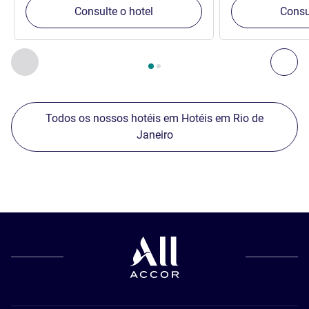
Consulte o hotel
Consu
Página
1
de
2
, Nossos outros estabelecimentos nas proximid
Anterior - Nossos outros estabelecimentos nas proximid
Pró
Todos os nossos hotéis em Hotéis em Rio de
Janeiro