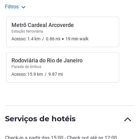
Filtros
Metrô Cardeal Arcoverde
Estação ferroviária
Acesso:
1.4
km
/
0.86
mi
19
min
walk
Rodoviária do Rio de Janeiro
Parada de ônibus
Acesso:
15.9
km
/
9.87
mi
Serviços de hotéis
Check-in
a partir das
15:00
-
Check out
até as
12:00