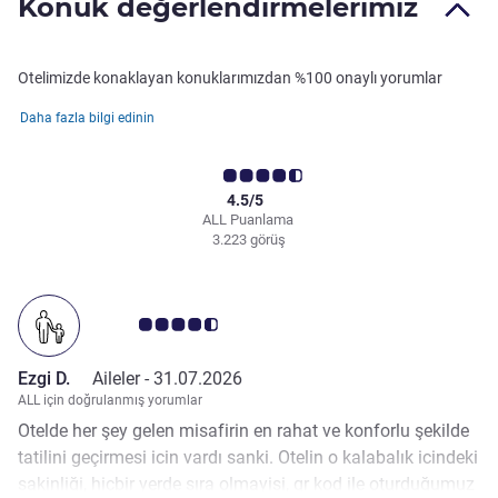
Konuk değerlendirmelerimiz
Otelimizde konaklayan konuklarımızdan %100 onaylı yorumlar
Daha fazla bilgi edinin
4.5/5
ALL Puanlama
3.223 görüş
Avis müşterileri puanı 4.5/5
Ezgi D.
Aileler -
31.07.2026
ALL için doğrulanmış yorumlar
Otelde her şey gelen misafirin en rahat ve konforlu şekilde
tatilini geçirmesi icin vardı sanki. Otelin o kalabalık icindeki
sakinliği, hiçbir yerde sıra olmayisi, qr kod ile oturduğumuz