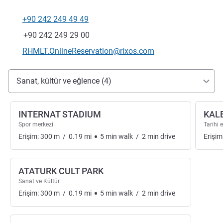
+90 242 249 49 49
Telefon
Faks
+90 242 249 29 00
İletişim için e-posta
RHMLT.OnlineReservation@rixos.com
Erişim ve ulaşım
Sanat, kültür ve eğlence (4)
INTERNAT STADIUM
KALE
Spor merkezi
Tarihi 
Erişim:
300
m
/
0.19
mi
5
min
walk
/
2
min
drive
Erişim
ATATURK CULT PARK
Sanat ve Kültür
Erişim:
300
m
/
0.19
mi
5
min
walk
/
2
min
drive