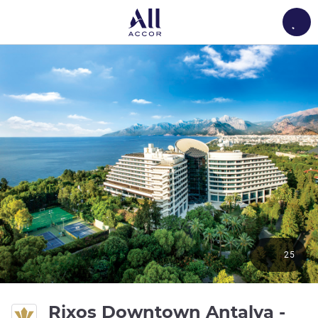
Load
25
Rixos Downtown Antalya -