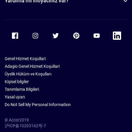
Yardıma mı ihtiyacınız var?
Accor Facebook
Accor Instagram
Accor Twitter
Accor Pinterest
Accor Youtube
Accor Li
Genel Hizmet Koşullari
Adagio Genel Hizmet Koşullari
Üyelik Hüküm ve Koşulları
Kişisel bilgiler
Tanımlama Bilgileri
Yasal uyarı
Do Not Sell My Personal Information
© Accor2019
沪ICP备10203162号-7