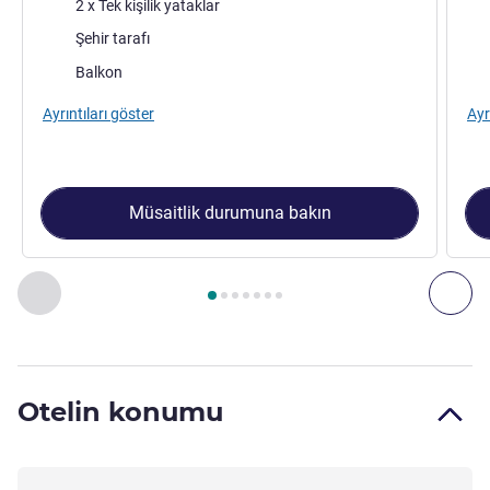
Şilte
Şilt
2 x Tek kişilik yataklar
Manzara:
Man
Şehir tarafı
Konaklama ekstraları:
Kon
Balkon
Ayrıntıları göster
Ayr
Müsaitlik durumuna bakın
Sayfa
1
/
7
, Oda 1 : Deluxe Şehir Manzaralı Oda, İki Tek Kişili
Önceki - Oda
Son
Otelin konumu