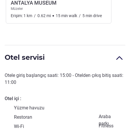
ANTALYA MUSEUM
Müzeler
Erişim:
1
km
/
0.62
mi
15
min
walk
/
5
min
drive
Otel servisi
Otele giriş başlangıç saati:
15:00
- Otelden çıkış bitiş saati:
11:00
Otel içi
Yüzme havuzu
Araba
Restoran
parkı
Fitness
Wi-Fi