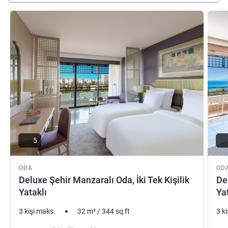
Ayrıntıları göster
Ayrıntı
5
ODA
OD
Deluxe Şehir Manzaralı Oda, İki Tek Kişilik
De
Yataklı
Ya
3 kişi maks.
32
m²
/
344
sq ft
3 k