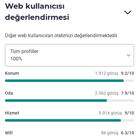
Ortadoğu'dan gelen turistler ağırlıktaydı. Bu da laf söz
Web kullanıcısı
dinlemeyen çocuklarla onları umursamayan ebeveynlerin
değerlendirmesi
arasında tatil yapmaya çalışan bizleri biraz rahatsız etti.
Genel anlamda tatilimizden zevk aldık. Land of the
Legends erişimi bizi gayet mutlu etti. Ancak ufak tefek
Diğer web kullanıcıları otelimizi değerlendirmektedir
iyileştirmeler yapılabilir.
Tüm profiller
100%
Konum
1.912 görüş
9.2/10
Oda
2.362 görüş
7.9/10
Hizmet
5.014 görüş
9/10
Wifi
86 görüş
6.3/10