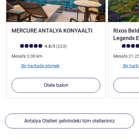
4 yıldız
MERCURE ANTALYA KONYAALTI
Rixos Beld
Legends E
Avis müşterileri puanı (ALL Puanlama)
görüş
Avis müşteri
4.8/5
(223
)
Mesafe
2.08
km
Mesafe
21.2
Bir haritada görmek
Bir har
Otele bakın
Antalya Otelleri şehrindeki tüm otellerimiz