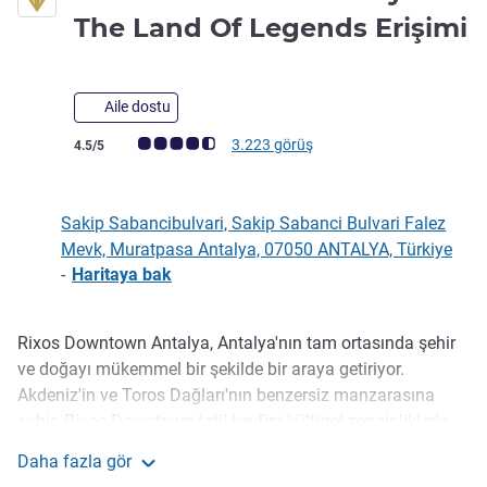
The Land Of Legends Erişimi
5 yıldız
Aile dostu
Avis müşterileri puanı (ALL Puanlama)
3.223 görüş
4.5/5
Sakip Sabancibulvari, Sakip Sabanci Bulvari Falez
Mevk, Muratpasa Antalya, 07050 ANTALYA, Türkiye
-
Haritaya bak
Rixos Downtown Antalya, Antalya'nın tam ortasında şehir
Açıklama
ve doğayı mükemmel bir şekilde bir araya getiriyor.
Akdeniz'in ve Toros Dağları'nın benzersiz manzarasına
sahip Rixos Downtown tatil keyfini kültürel zenginliklerle
çeşitlendirmek isteyenler için ideal bir seçim. Medeniyetin
Daha fazla gör
kurulmasında Türkiye'nin rolünü gözler önüne seren
Rixos Downtown Antalya - The Land Of Legends Erişi