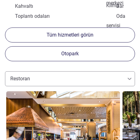
merkezi
Klima
Kahvaltı
Bar
Toplantı odaları
Oda
servisi
Tüm hizmetleri görün
Otopark
Restoran
Ayrıntıları göster
Ayrıntılar