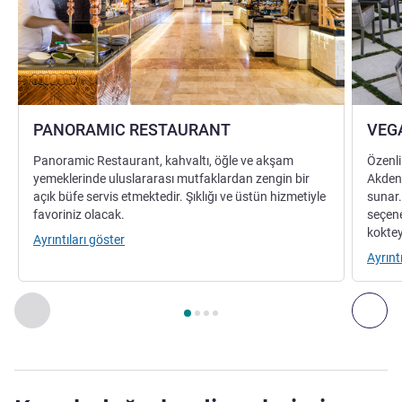
PANORAMIC RESTAURANT
VEG
Panoramic Restaurant, kahvaltı, öğle ve akşam
Özenli
yemeklerinde uluslararası mutfaklardan zengin bir
Akdeni
açık büfe servis etmektedir. Şıklığı ve üstün hizmetiyle
sunar.
favoriniz olacak.
seçene
koktey
Ayrıntıları göster
Ayrınt
Sayfa
1
/
4
, Restoran 1 : PANORAMIC RESTAURANT , Resto
Önceki - Restoran
Son