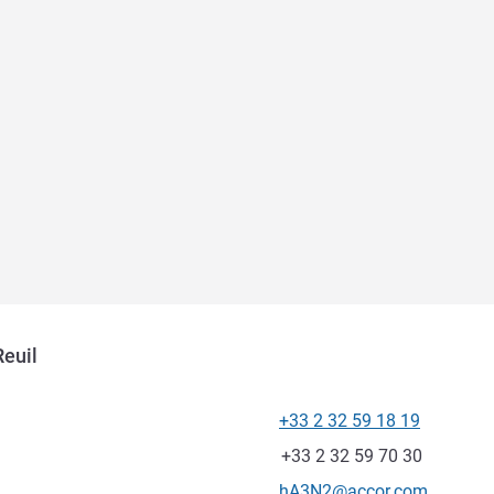
Reuil
+33 2 32 59 18 19
Téléphone
Fax
+33 2 32 59 70 30
Email de contact
hA3N2@accor.com