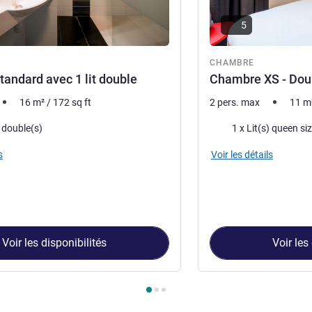
5
re
CHAMBRE
andard avec 1 lit double
Chambre XS - Dou
16
m²
/
172
sq ft
2 pers. max
11
m
Literie
) double(s)
1 x Lit(s) queen si
s
Voir les détails
Voir les disponibilités
Voir les
hambre 1 : Chambre standard avec 1 lit double , Chambre 2 : Ch