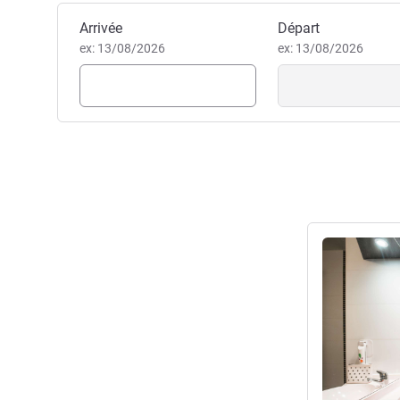
Réserver cet hôtel
Arrivée
Départ
ex: 13/08/2026
ex: 13/08/2026
Voir les détail