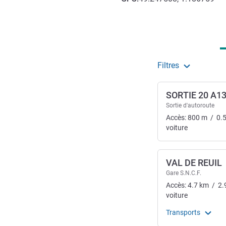
Accès et transports
Filtres
SORTIE 20 A1
Sortie d'autoroute
Accès:
800
m
/
0.
voiture
VAL DE REUIL
Gare S.N.C.F.
Accès:
4.7
km
/
2.
voiture
Transports