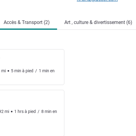
Accès & Transport (2)
Art , culture & divertissement (6)
3
5
mi
5
min
à pied
/
1
min
en
92
mi
1
hrs
à pied
/
8
min
en