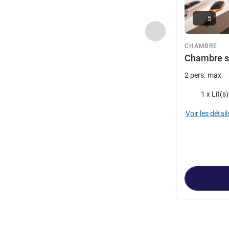
5
Précédent - Chamb
CHAMBRE
Chambre st
2 pers. max
Literie
1 x Lit(s
Voir les détail
Page
1
sur
3
, C