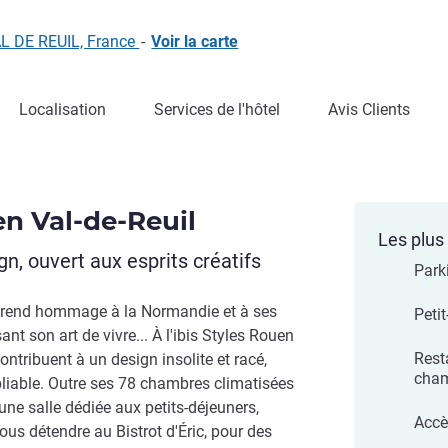
AL DE REUIL, France
-
Voir la carte
Localisation
Services de l'hôtel
Avis Clients
en Val-de-Reuil
Les plus 
, ouvert aux esprits créatifs
Parki
ui rend hommage à la Normandie et à ses
Peti
t son art de vivre... À l'ibis Styles Rouen
Rest
contribuent à un design insolite et racé,
cha
bliable. Outre ses 78 chambres climatisées
t une salle dédiée aux petits-déjeuners,
Accès
ous détendre au Bistrot d'Éric, pour des