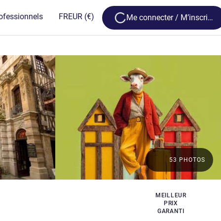
Loading...
ofessionnels
FR
EUR
(€)
Me connecter / M’inscrire
53 PHOTOS
MEILLEUR
PRIX
GARANTI