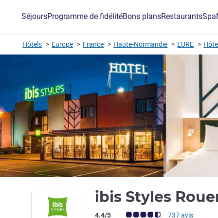
Séjours
Programme de fidélité
Bons plans
Restaurants
Spa
Hôtels
Europe
France
Haute-Normandie
EURE
Hôte
ibis Styles Rou
Note Avis clients (Note ALL)
4.4/5
737 avis