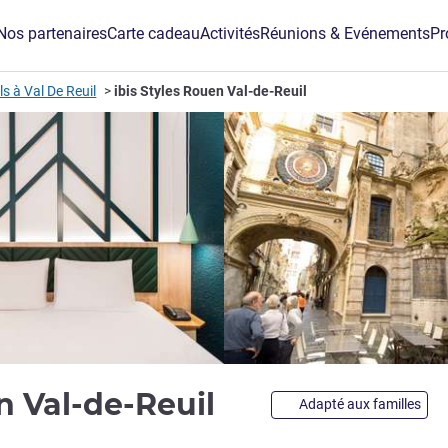
Nos partenaires
Carte cadeau
Activités
Réunions & Evénements
Pr
ls à Val De Reuil
ibis Styles Rouen Val-de-Reuil
3 étoiles
en Val-de-Reuil
Adapté aux familles