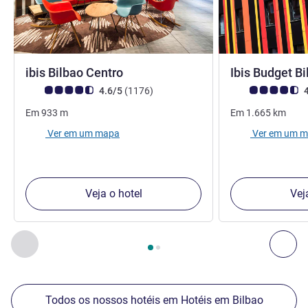
1 estrela
ibis Bilbao Centro
Ibis Budget Bi
Nota clientes Avis (Classificação ALL)
comentários
Nota clientes Avi
4.6/5
(1176
)
4
Em
933
m
Em
1.665
km
Ver em um mapa
Ver em um 
Veja o hotel
Vej
Página
1
de
2
, Os nossos outros estabelecimentos nas proxim
Anterior - Os nossos outros estabelecimentos nas proxim
Seg
Todos os nossos hotéis em Hotéis em Bilbao