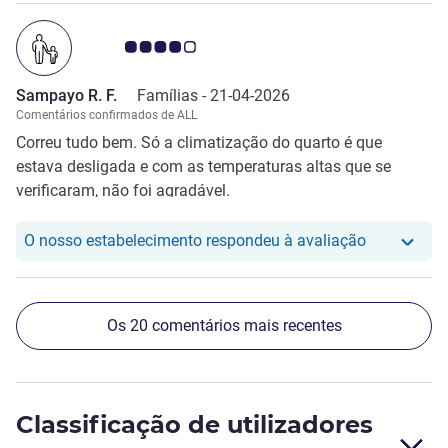
Nota clientes Avis 4.0/5
Sampayo R. F.
Famílias -
21-04-2026
Comentários confirmados de ALL
Correu tudo bem. Só a climatização do quarto é que
estava desligada e com as temperaturas altas que se
verificaram, não foi agradável.
O nosso hot
O nosso estabelecimento respondeu à avaliação
Os 20 comentários mais recentes
Classificação de utilizadores