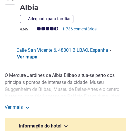
4 estrelas
Albia
Adequado para famílias
Nota clientes Avis (Classificação ALL)
1.736 comentários
4.6/5
Calle San Vicente 6, 48001 BILBAO, Espanha
-
Ver mapa
O Mercure Jardines de Albia Bilbao situa-se perto dos
Descrição
principais pontos de interesse da cidade: Museu
Guggenheim de Bilbau, Museu de Belas-Artes e o centro
histórico, com fácil acesso ao Palácio Euskalduna. Ideal
para desfrutar da cidade, perto de restaurantes e bares,
Ver mais
com 138 quartos, pequeno-almoço de bufete com show
Mercure Bilbao Jardines De Albia
cooking, ginásio aberto 24 horas, centro de massagens, 3
salas de reuniões e estacionamento pago. Os animais de
Informação do hotel