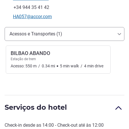
Telefone
Fax
+34 944 35 41 42
E-mail de contacto
HA057@accor.com
Acesso e transporte
Acessos e Transportes (1)
BILBAO ABANDO
Estação de trem
Acesso:
550
m
/
0.34
mi
5
min
walk
/
4
min
drive
Serviços do hotel
Check-in
desde as
14:00
-
Check-out
até às
12:00