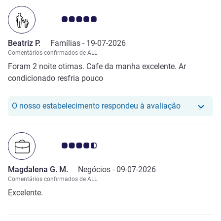
Nota clientes Avis 5.0/5
Beatriz P.
Famílias -
19-07-2026
Comentários confirmados de ALL
Foram 2 noite otimas. Cafe da manha excelente. Ar
condicionado resfria pouco
O nosso hot
O nosso estabelecimento respondeu à avaliação
Nota clientes Avis 4.5/5
Magdalena G. M.
Negócios -
09-07-2026
Comentários confirmados de ALL
Excelente.