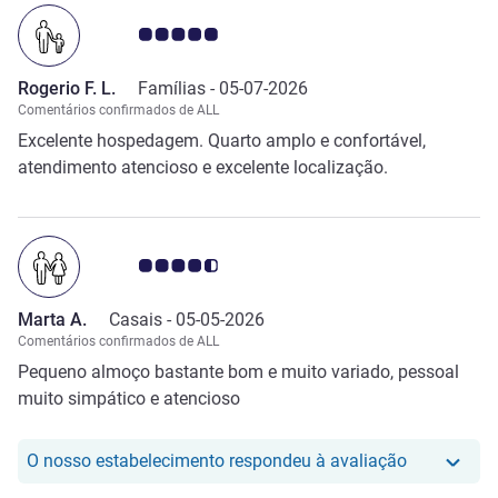
Nota clientes Avis 5.0/5
Rogerio F. L.
Famílias -
05-07-2026
Comentários confirmados de ALL
Excelente hospedagem. Quarto amplo e confortável,
atendimento atencioso e excelente localização.
Nota clientes Avis 4.5/5
Marta A.
Casais -
05-05-2026
Comentários confirmados de ALL
Pequeno almoço bastante bom e muito variado, pessoal
muito simpático e atencioso
O nosso hot
O nosso estabelecimento respondeu à avaliação