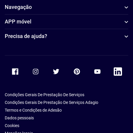
Navegação
APP móvel
Precisa de ajuda?
Accor Facebook
Accor Instagram
Accor Twitter
Accor Pinterest
Accor Youtube
Accor Li
Condições Gerais De Prestação De Serviços
Condições Gerais De Prestação De Serviços Adagio
Termos e Condições de Adesão
Dados pessoais
Cookies