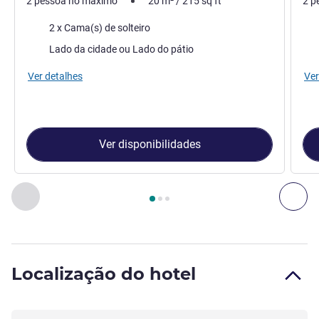
2 pessoa no máximo
20
m²
/
215
sq ft
2 p
Cama
Ca
2 x Cama(s) de solteiro
Vistas:
Vist
Lado da cidade ou Lado do pátio
Ver detalhes
Ver
Ver disponibilidades
Página
1
de
3
, Quarto 1 : Quarto Standard com 2 camas indi
Anterior - Quarto
Seg
Localização do hotel