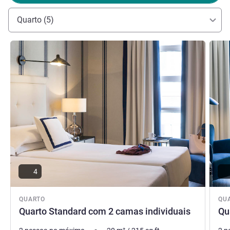
Quarto (5)
Ver detalhes
Ver de
4
QUARTO
QU
Quarto Standard com 2 camas individuais
Qu