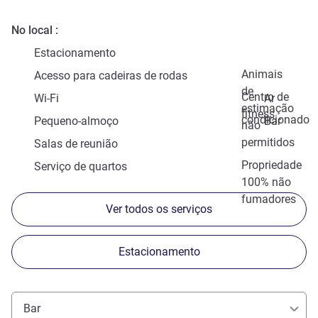
No local
Estacionamento
Animais
Acesso para cadeiras de rodas
de
Centro de
Wi-Fi
Ar
estimação
fitness
condicionado
Pequeno-almoço
Bar
não
permitidos
Salas de reunião
Propriedade
Serviço de quartos
100% não
fumadores
Ver todos os serviços
Estacionamento
Bar