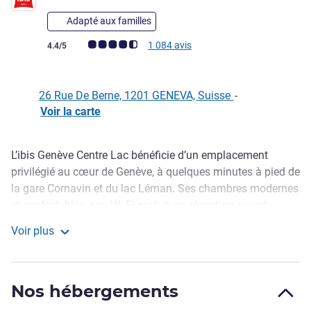
Adapté aux familles
Note Avis clients (Note ALL)
1 084 avis
4.4/5
26 Rue De Berne, 1201 GENEVA, Suisse
-
Voir la carte
L’ibis Genève Centre Lac bénéficie d’un emplacement
Description
privilégié au cœur de Genève, à quelques minutes à pied de
la gare Cornavin et du lac Léman. Ses chambres modernes
et confortables, son Wi-Fi gratuit, sa réception ouverte
24h/24 et son bar accueillant répondent aux attentes des
Voir plus
voyageurs d’affaires comme des touristes. L’hôtel offre un
ibis Genève Centre Lac
accès rapide au Jet d’Eau, à la Vieille Ville, aux
organisations internationales et à l’aéroport.
Nos hébergements
Séjournez à l’ibis Genève Centre Lac, idéalement situé au