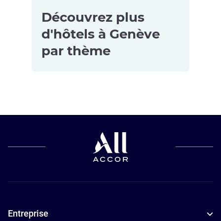
Découvrez plus
d'hôtels à Genève
par thème
Hôtels pour
les petits
budgets à
Geneva
Hôtels
adaptés aux
familles à
Geneva
Entreprise
Hôtels avec