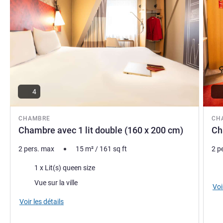
4
CHAMBRE
CH
Chambre avec 1 lit double (160 x 200 cm)
Ch
2 pers. max
15
m²
/
161
sq ft
2 p
Literie
Lite
1 x Lit(s) queen size
Vues :
Vue sur la ville
Voi
Voir les détails