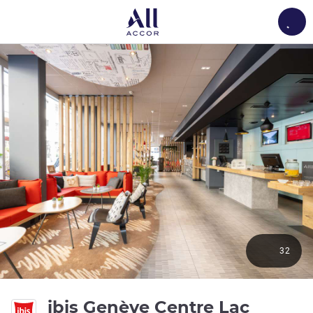
Load
32
3 étoil
ibis Genève Centre Lac