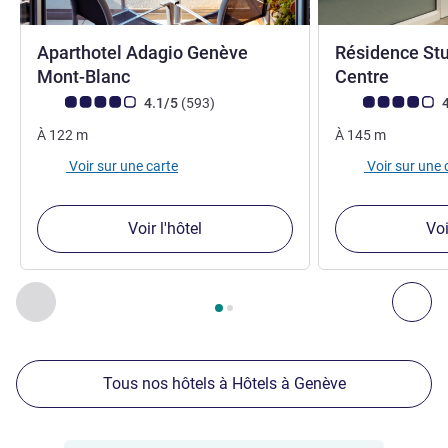
Aparthotel Adagio Genève
Résidence St
3 étoiles
2 étoil
Mont-Blanc
Centre
Note Avis clients (Note ALL)
avis
Note Avis clients
4.1/5
(593
)
4
À
122
m
À
145
m
Voir sur une carte
Voir sur une 
Voir l'hôtel
Voi
Page
1
sur
2
, Nos autres établissements à proximité 1 :, Nos 
Précédent - Nos autres établissements à proximité
Sui
Tous nos hôtels à Hôtels à Genève