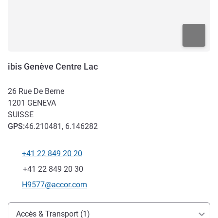
ibis Genève Centre Lac
26 Rue De Berne
1201
GENEVA
SUISSE
GPS
:
46.210481, 6.146282
+41 22 849 20 20
Téléphone
Fax
+41 22 849 20 30
Email de contact
H9577@accor.com
Accès et transports
Accès & Transport (1)