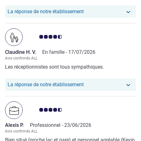
accueillant et bienveillant, petit-déjeuner très correct. En
revanche, situé dans un quartier ou la vie de nuit est assez
Notre hôtel a repondu au
La réponse de notre établissement
intense, heureusement pas d'insécurité.
Note Avis clients 4.5/5
Claudine H. V.
En famille -
17/07/2026
Avis confirmés ALL
Les réceptionnistes sont tous sympathiques.
Notre hôtel a repondu au 
La réponse de notre établissement
Note Avis clients 4.5/5
Alexis P.
Professionnel -
23/06/2026
Avis confirmés ALL
Bien situé (proche lac et gare) et personnel agréable (Kevin