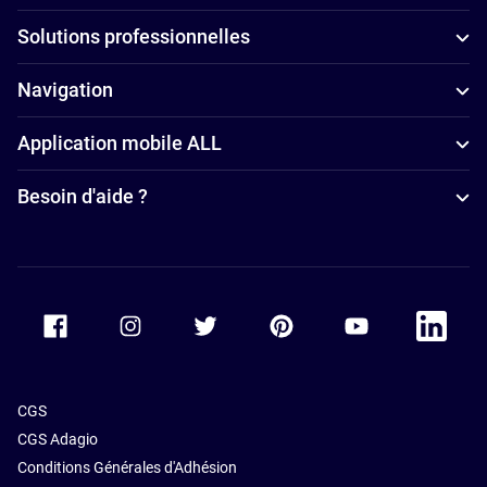
parking à
Solutions professionnelles
Geneva
Hôtels
Navigation
d’affaires à
Application mobile ALL
Geneva
Hôtels
Besoin d'aide ?
4 étoiles à
Geneva
Accor Facebook
Accor Instagram
Accor Twitter
Accor Pinterest
Accor Youtube
Accor Li
CGS
CGS Adagio
Conditions Générales d'Adhésion