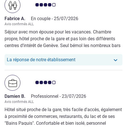
Note Avis clients 4.0/5
Fabrice A.
En couple -
25/07/2026
Avis confirmés ALL
Séjour avec mon épouse pour les vacances. Chambre
propre, hôtel proche de la gare et pas loin des différents
centres d’intérêt de Genève. Seul bémol les nombreux bars
et restaurants dans la rue ouvert jusqu’à très tard avec
parfois beaucoup de bruits.
Notre hôtel a repondu au 
La réponse de notre établissement
Note Avis clients 4.0/5
Damien B.
Professionnel -
23/07/2026
Avis confirmés ALL
Hôtel situé proche de la gare, très facile d'accès, également
à proximité de commerces, restaurants, du lac et de ses
"Bains Paquis". Confortable et bien isolé, personnel