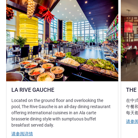
LA RIVE GAUCHE
THE
Located on the ground floor and overlooking the
在中
pool, The Rive Gauche is an all-day dining restaurant
午餐
offering international cuisines in an Ala carte
每天
brasserie dining style with sumptuous buffet
请参
breakfast served daily.
请参阅详情