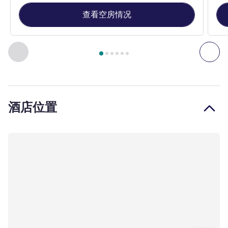
查看空房情况
第
1
页，共
6
页
, 客房 1 : 高级房，配备 1 张大床 , 客房 2 
上一个 - 客房
下一
酒店位置