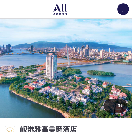
Load
59
5 星
岘港雅高美爵酒店