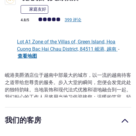
家庭友好
客户意见评级 (ALL 评级)
399 评论
4.8/5
Lot A1 Zone of the Villas of, Green Island, Hoa
Cuong Bac Hai Chau District, 84511 岘港, 越南
-
查看地图
岘港美爵酒店位于越南中部最大的城市，以一流的越南待客
描述
之道带给您尊贵的服务。步入大堂的瞬间，您便会发觉此处
的独特韵味。当地装饰和现代法式优雅和谐地融合到一起。
我们贴心的工作人员将用当地习俗迎接您：温暖的笑容，轻
微的鞠躬，一条清爽毛巾，和一杯提神的欢迎饮品。您可享
受明亮的光线、柔和的音乐和馥郁的花香。
我们的客房
酒店紧邻多个自然文化景点，是游览联合国教科文组织世界
遗产中心 - 会安古城的理想出发点，也方便您从巴拿山山顶