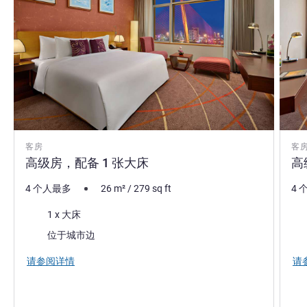
客房
客
高级房，配备 1 张大床
高
4 个人最多
26
m²
/
279
sq ft
4 
床上用品
床
1 x 大床
景色:
景色
位于城市边
请参阅详情
请