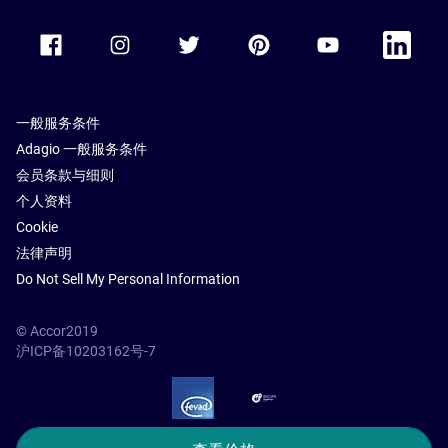
Accor Facebook
Accor Instagram
Accor Twitter
Accor Pinterest
Accor Youtube
Accor Li
一般服务条件
Adagio 一般服务条件
会员条款与细则
个人资料
Cookie
法律声明
Do Not Sell My Personal Information
© Accor2019
沪ICP备10203162号-7
SSL Secure – globalSign