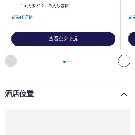
床上用品
床
1 x 大床 和 2 x 单人沙发床
请参阅详情
请
查看空房情况
第
1
页，共
3
页
, 客房 1 : 经典房，配备 1 张 160 厘米 x 
上一个 - 客房
下一
酒店位置