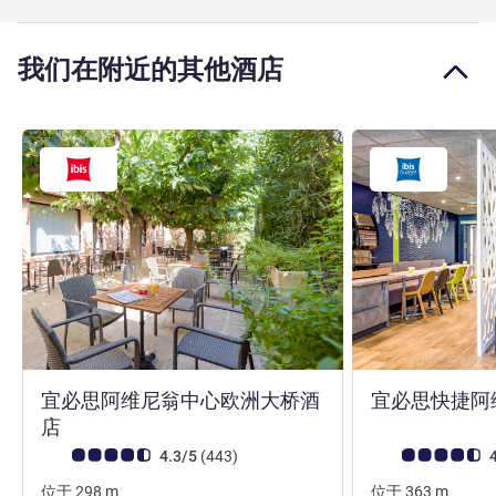
我们在附近的其他酒店
宜必思阿维尼翁中心欧洲大桥酒
宜必思快捷阿
3 星
店
客户意见评级 (ALL 评级)
评论
客户意见评级 (ALL
4.3/5
(443
)
4
位于
298
m
位于
363
m