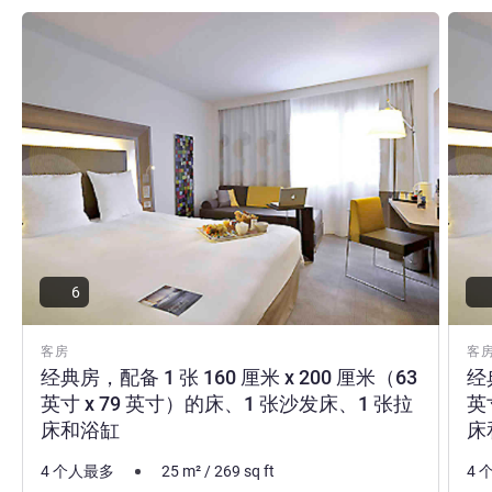
请参阅详情
请参
6
客房
客
经典房，配备 1 张 160 厘米 x 200 厘米（63
经
英寸 x 79 英寸）的床、1 张沙发床、1 张拉
英
床和浴缸
床
4 个人最多
25
m²
/
269
sq ft
4 