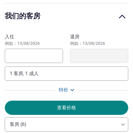
我们的团队热烈欢迎您光临阿维尼翁中心诺富特酒店。酒
我们的客房
店地理位置优越，方便前往市中心和周边地区。
Catherine PANATTONI 酒店管理
预订此酒店
入住
退房
例如：13/08/2026
例如：13/08/2026
1 客房, 1 成人
特价
查看价格
客房 (6)