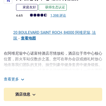
家庭友好
获得生态认证
客户意见评级 (ALL 评级)
1,398 评论
4.4/5
20 BOULEVARD SAINT ROCH, 84000 阿维尼翁, 法
国
-
查看地图
在阿维尼翁中心诺富特酒店尽情放松，酒店位于市中心核心
描述
位置，距火车站仅数步之遥。您可在举办会议或婚礼时放心
地依靠我们团队的支持。抽空到豪华健身套房中健身锻炼。
在泳池边休闲放松，或者在会议的间隙或与家人一起在遮阳
的露台上享用美味沙拉。在诺富特酒店，享受这个充满文化
查看更多
气息的地方或体验水疗护理，好好犒劳一下自己。
阿维尼翁中心诺富特酒店
无论您来普罗旺斯出差还是度假，探索阿维尼翁都是完美的
酒店信息
选择，它以教皇之城著称，拥有悠久的历史以及浓厚的文化
氛围和优雅气息，并以其多样的文化，美食和建筑而闻名。