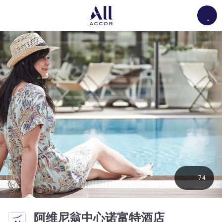
Load
74
4 星
阿维尼翁中心诺富特酒店