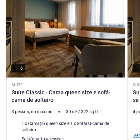
Champanhe.
Aurélie Redcent, Gerência do hotel
6
SUÍTE
SUÍ
Suíte Classic - Cama queen size e sofá-
Su
cama de solteiro
se
3 pessoa, no máximo
30
m²
/
322
sq ft
4 p
Roupa de cama
Rou
1 x Cama(s) queen size e 1 x Sofá(s)-cama de
solteiro
Ver
Sala/quarto acessível