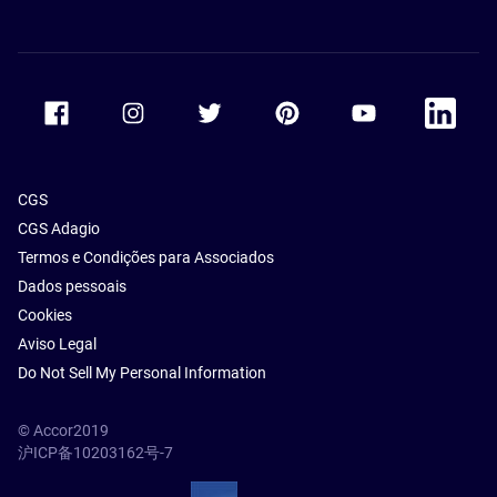
Accor Facebook
Accor Instagram
Accor Twitter
Accor Pinterest
Accor Youtube
Accor Li
CGS
CGS Adagio
Termos e Condições para Associados
Dados pessoais
Cookies
Aviso Legal
Do Not Sell My Personal Information
© Accor2019
沪ICP备10203162号-7
SSL Secure – globalSign