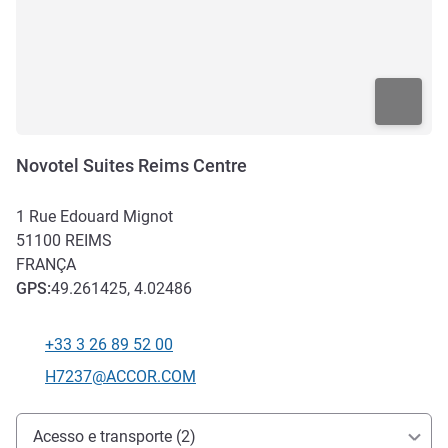
Novotel Suites Reims Centre
1 Rue Edouard Mignot
51100
REIMS
FRANÇA
GPS
:
49.261425, 4.02486
+33 3 26 89 52 00
Telefone
E-mail de contato
H7237@ACCOR.COM
Acesso e transporte
Acesso e transporte (2)