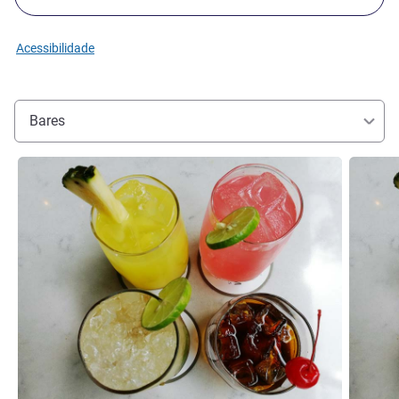
Acessibilidade
Bares
Ver detalhes
Ver deta