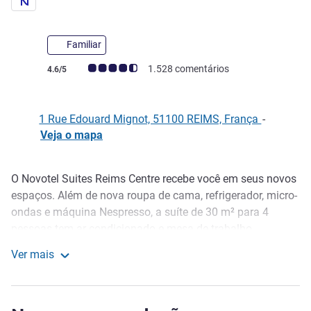
Familiar
Classificação clientes Avis (Classificação ALL)
1.528 comentários
4.6/5
1 Rue Edouard Mignot, 51100 REIMS, França
-
Veja o mapa
O Novotel Suites Reims Centre recebe você em seus novos
Descrição
espaços. Além de nova roupa de cama, refrigerador, micro-
ondas e máquina Nespresso, a suíte de 30 m² para 4
pessoas tem ar condicionado e mesa de trabalho.
Aproveite as vantagens de uma bela pausa em nosso
Ver mais
hotel. Um buffet de café da manhã aguarda você pela
Novotel Suites Reims Centre
manhã e a Boutique Gourmande está disponível 24 horas
por dia. Treine no centro de fitness, relaxe no Bar Suites ou