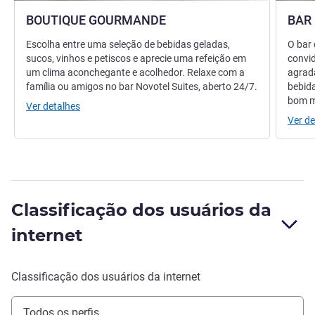
BOUTIQUE GOURMANDE
BAR
Escolha entre uma seleção de bebidas geladas,
O bar 
sucos, vinhos e petiscos e aprecie uma refeição em
convi
um clima aconchegante e acolhedor. Relaxe com a
agradá
família ou amigos no bar Novotel Suites, aberto 24/7.
bebid
bom 
Ver detalhes
Ver de
Classificação dos usuários da
internet
Classificação dos usuários da internet
Todos os perfis