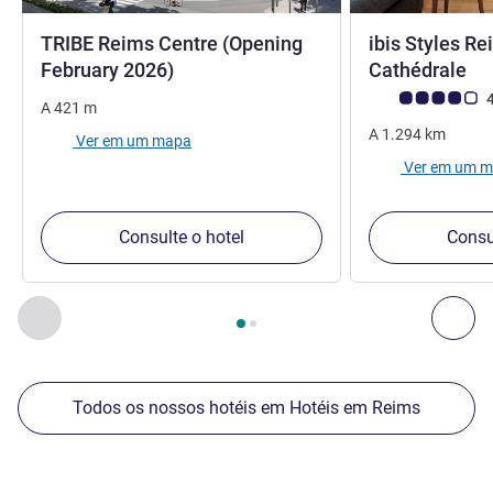
TRIBE Reims Centre (Opening
ibis Styles R
3 
February 2026)
Cathédrale
Classificação clie
4
A
421
m
A
1.294
km
Ver em um mapa
Ver em um 
Consulte o hotel
Consu
Página
1
de
2
, Nossos outros estabelecimentos nas proximid
Anterior - Nossos outros estabelecimentos nas proximid
Pró
Todos os nossos hotéis em Hotéis em Reims