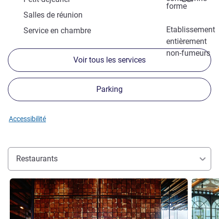
forme
Salles de réunion
Etablissement
Service en chambre
entièrement
non-fumeurs
Voir tous les services
Parking
Accessibilité
Restaurants
Voir les détails
Voir les d