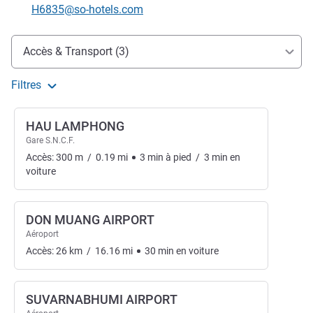
Email de contact
H6835@so-hotels.com
Accès et transports
Accès & Transport (3)
Filtres
HAU LAMPHONG
Gare S.N.C.F.
Accès:
300
m
/
0.19
mi
3
min
à pied
/
3
min
en
voiture
DON MUANG AIRPORT
Aéroport
Accès:
26
km
/
16.16
mi
30
min
en voiture
SUVARNABHUMI AIRPORT