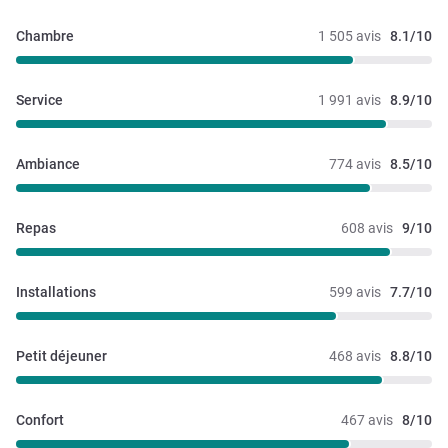
regard de l’heure pour ne pas que nous loupions notre vol.
Enfin, un merci tout particulier à Nithi qui a su prendre en
Chambre
1 505 avis
8.1/10
compte nos remarques avec professionnalisme et rendre
notre fin de séjour très agréable. Ainsi, au regard du service,
et malgré un vieillissement des équipements, le SO/ sera
Service
1 991 avis
8.9/10
toujours notre hôtel sur Bangkok ! Un bon rapport
qualité/prix/services.
Ambiance
774 avis
8.5/10
Repas
608 avis
9/10
Installations
599 avis
7.7/10
Petit déjeuner
468 avis
8.8/10
Confort
467 avis
8/10