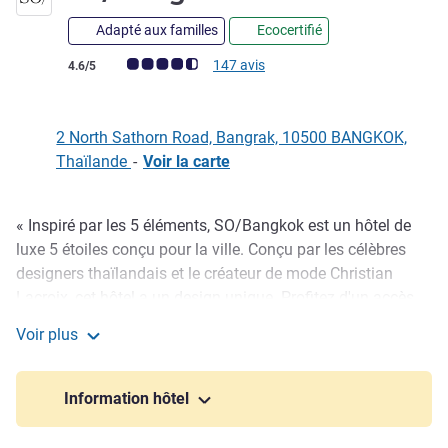
Adapté aux familles
Ecocertifié
Note Avis clients (Note ALL)
147 avis
4.6/5
2 North Sathorn Road, Bangrak, 10500 BANGKOK,
Thaïlande
-
Voir la carte
« Inspiré par les 5 éléments, SO/Bangkok est un hôtel de
Description
luxe 5 étoiles conçu pour la ville. Conçu par les célèbres
designers thaïlandais et le créateur de mode Christian
Lacroix, cet hôtel a un design unique. Profitez d'un accès
complet aux installations et hébergements de luxe de notre
Voir plus
hôtel, y compris le SO/Spa, le SO/Fit et la piscine à
SO/ Bangkok
débordement. Au coeur du quartier le plus animé de
Bangkok, aventurez-vous dans les centres commerciaux
Information hôtel
proches ou la station de métro aérien reliée à la ville. »