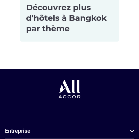
Découvrez plus
d'hôtels à Bangkok
par thème
Hôtels
Resorts à
Hôtels
acceptant les
Bangkok
4 étoiles à
animaux de
Hôtels avec
Bangkok
compagnie à
piscine à
Bangkok
Bangkok
Hôtels pour
Hôtels de
les petits
luxe à
budgets à
Bangkok
Entreprise
Bangkok
Hôtels