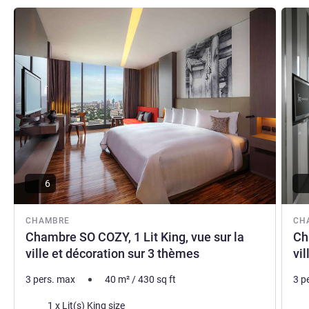
capture l'effervescence et la beauté de la ville. Découvrez
Voir les détails
Voir le
Bangkok avec nous.
SO/ Bangkok, Direction de l'hôtel
6
CHAMBRE
CH
Chambre SO COZY, 1 Lit King, vue sur la
Ch
ville et décoration sur 3 thèmes
vi
3 pers. max
40
m²
/
430
sq ft
3 p
Literie
Lite
1 x Lit(s) King size