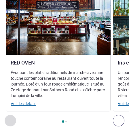
RED OVEN
Iris 
Évoquant les plats traditionnels de marché avec une
Un par
touche contemporaine au restaurant ouvert toute la
rencon
journée. Doté d’un four rouge emblématique, situé au
goût d
7e étage donnant sur Sathorn Road et le célèbre parc
Rivier
Lumpini de la ville.
ville »
Voir les détails
Voir le
Page
1
sur
2
, Restaurant 1 : RED OVEN , Restaurant 2 : Iris et W
Précédent - Restaurant
Sui