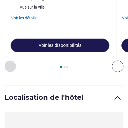
Vues :
Vue
Vue sur la ville
Voir les détails
Voi
Voir les disponibilités
Page
1
sur
3
, Chambre 1 : Chambre SO COZY, 1 Lit King, vue su
Précédent - Chambre
Sui
Localisation de l'hôtel