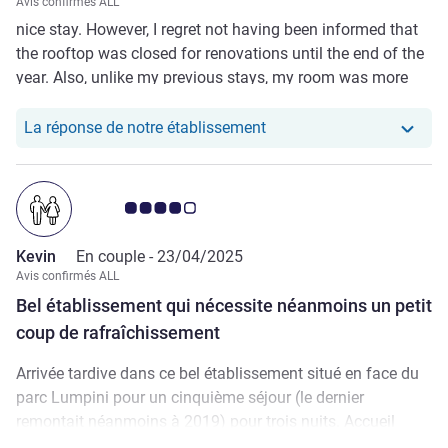
Avis confirmés ALL
nice stay. However, I regret not having been informed that
the rooftop was closed for renovations until the end of the
year. Also, unlike my previous stays, my room was more
spacious before.
Notre hôtel a repondu au 
La réponse de notre établissement
Note Avis clients 4.0/5
Kevin
En couple -
23/04/2025
Avis confirmés ALL
Bel établissement qui nécessite néanmoins un petit
coup de rafraîchissement
Arrivée tardive dans ce bel établissement situé en face du
parc Lumpini pour un cinquième séjour (le dernier
remontait néanmoins à 2019) pour trois nuits. Accueil
personnalisé au club signature (carte ALL), avec