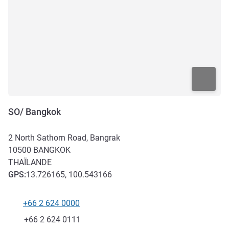
SO/ Bangkok
2 North Sathorn Road, Bangrak
10500
BANGKOK
THAÏLANDE
GPS
:
13.726165, 100.543166
+66 2 624 0000
Téléphone
Fax
+66 2 624 0111