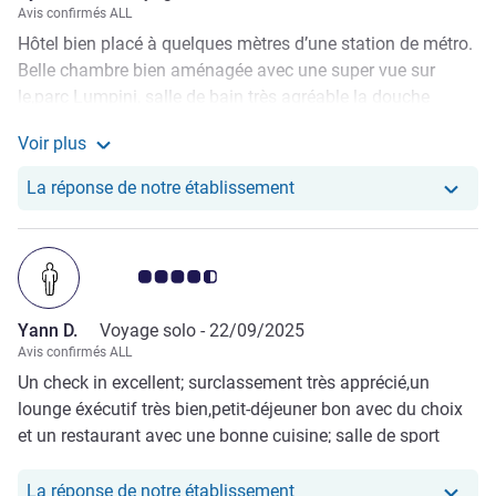
Avis confirmés ALL
Hôtel bien placé à quelques mètres d’une station de métro.
Belle chambre bien aménagée avec une super vue sur
le,parc Lumpini, salle de bain très agréable la douche
fonctionne parfaitement bien. Petit déjeuner de qualité, très
Voir plus
copieux et varié. La carte du dîner offrent des plats
Voir plus de commentaires de Sylvie P. L.
européens et thaïs qui sont très bien exécutés. Le
Notre hôtel a repondu au 
La réponse de notre établissement
personnel est professionnel et adorable, la gentillesse
thaïlandaise! Cependant il faudrait penser à rénover les
chambres qui commencent à être défraîchie.
Note Avis clients 4.5/5
Yann D.
Voyage solo -
22/09/2025
Avis confirmés ALL
Un check in excellent; surclassement très apprécié,un
lounge éxécutif très bien,petit-déjeuner bon avec du choix
et un restaurant avec une bonne cuisine; salle de sport
cool; à refaire.
Notre hôtel a repondu au
La réponse de notre établissement