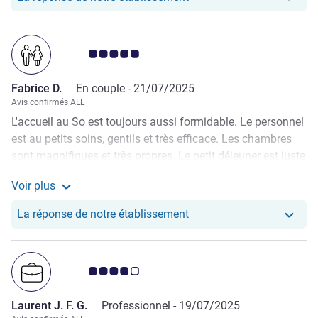
Note Avis clients 5.0/5
Fabrice D.
En couple -
21/07/2025
Avis confirmés ALL
L'accueil au So est toujours aussi formidable. Le personnel
est au petits soins, gentils et très efficace. Les chambres
sont magnifiques et très propres. Le petit déjeuner est juste
incroyable. En ce mois de juillet la piscine est au soleil est
Voir plus
chaude (ce qui n'est pas le cas en janvier!). Si vous êtes en
Voir plus de commentaires de Fabrice D.
chambres exécutive vous aurez accès au lounge avec
Notre hôtel a repondu au 
La réponse de notre établissement
"happy Hour" gratuit de 17H00 à 19H00 et encore une fois
avec un personnel top. Je ne peux que vous recommander
le So.
Note Avis clients 4.0/5
Laurent J. F. G.
Professionnel -
19/07/2025