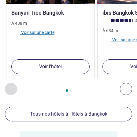
5 étoiles
Banyan Tree Bangkok
ibis Bangkok 
Note Avis clients
4
À
488
m
À
634
m
Voir sur une carte
Voir sur une 
Voir l'hôtel
Voi
Page
1
sur
2
, Nos autres établissements à proximité 1 :, Nos 
Précédent - Nos autres établissements à proximité
Sui
Tous nos hôtels à Hôtels à Bangkok